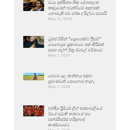
මධ්‍ය දක්ෂිණාංශික දේශපාලන
කඳවුරෙන් ඉවත්වීමේ අදහසක්
නොමැති බව හර්ෂ ද සිල්වා පවසයි
May 13, 2026
ට්‍රම්ප් විසින් “ප්‍රොජෙක්ට් ෆ්‍රීඩම්”
මෙහෙයුම ප්‍රකාශයට පත් කිරීමත්
සමග ගල්ෆ් මිත්‍ර රටවල් මවිතයට
May 7, 2026
මෙවර යල කන්නය සඳහා
ප්‍රමාණවත් පොහොර නැහැ
May 7, 2026
ඉන්දීය ප්‍රිමියර් ලීග් තරඟාවලියේ
ඊයේ පැවති තරඟයේ ජය
සන්රයිසර්ස් හයිද්‍රාබාද්
කණ්ඩායමට
May 7, 2026