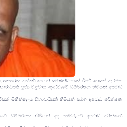
සේ පල කෙරෙන අන්තර්ගතයන් සම්බන්ධයෙන් විමර්ශනයක් ආරම්භ
ාරාධිපති පූජ්‍ය වළවාහැංගුණවැවේ ධම්මරතන හිමියන් අපරාධ
රිසක් මිහින්තලය විහාරාධිපති හිමියන් සමග අපරාධ පරීක්ෂණ
ුණවැවේ ධම්මරතන හිමියන් අද පස්වරුවේ අපරාධ පරීක්ෂණ