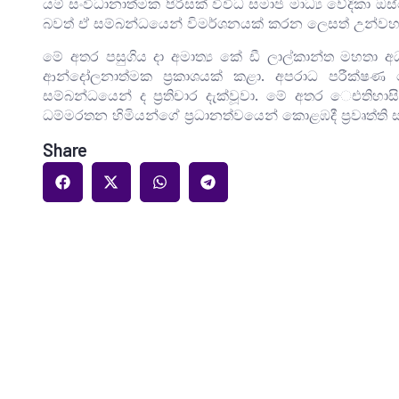
යම් සංවිධානාත්මක පිරිසක් විවිධ සමාජ මාධ්‍ය වේදිකා 
බවත් ඒ සම්බන්ධයෙන් විමර්ශනයක් කරන ලෙසත් උන්වහ
මේ අතර පසුගිය දා අමාත්‍ය කේ ඩී ලාල්කාන්ත මහතා අධ
ආන්දෝලනාත්මක ප්‍රකාශයක් කළා. අපරාධ පරීක්ෂණ 
සම්බන්ධයෙන් ද ප්‍රතිචාර දැක්වූවා. මේ අතර ‌ෙඑතිහාස
ධම්මරතන හිමියන්ගේ ප්‍රධානත්වයෙන් කොළඹදී ප්‍රවෘත්ති ස
Share