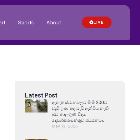
rt
Sports
About
LIVE
Latest Post
ඇතැම් ස්ථානවලට මි.මි 200ට
වැඩි ඉතා තද වැසි ඇතිවිය හැකි
බව කාලගුණ විද්‍යා
දෙපාර්තමේන්තුව පවසනවා.
May 13, 2026