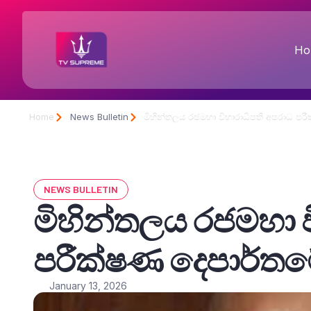
Ho
Home
News Bulletin
මිහින්තලය රජමහා විහාරාධිපති අපරාධ පර
NEWS BULLETIN
මිහින්තලය රජමහා ව
පරීක්ෂණ දෙපාර්ත
January 13, 2026