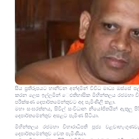
සිය ප්‍රතිරූපයට හානිවන අන්දමින් විවිධ මාධ්‍ය ඔස්
කරන ලෙස ඉල්ලමින් ‌ෙඑතිහාසික මිහින්තලය රජමහා විහ
පරීක්ෂණ දෙපාර්තමේන්තුවට අද පැමිණිලි කළා.
මහා සංඝරත්නය, සිවිල් සංවිධාන නියෝජිතයින් ඇතුලු පි
දෙපාර්තමේන්තුව අසළට පැමිණ සිටියා.
මිහින්තලය රජමහා විහාරාධිපති පූජ්‍ය වළවාහැංග
දෙපාර්තමේන්තුව වෙත පැමිණියා.