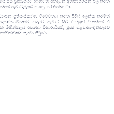
ඔස්සේ සිය ප්‍රතිරූපයට හානිවන අන්දමින් අන්තර්ගතයන් පල කරන
න්සේ පැමිණිල්ලක් ගොනු කර තිබෙනවා.
්‍යාපන ප්‍රතිසංස්කරණ විවේචනය කරන පිරිස් ඉලක්ක කරමින්
දෙපාර්තමේන්තුව අසළට පැමිණ සිටි භික්ෂූන් වහන්සේ ඒ
ික මිහින්තලය රජමහා විහාරාධිපති, පූජ්‍ය වළවාහැංගුණවැවේ
ාක්ච්ඡාවක්ද කැඳවා තිබුණා.