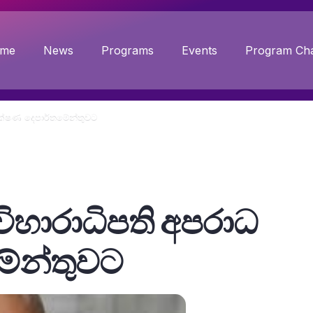
me
News
Programs
Events
Program Cha
ීක්ෂණ දෙපාර්තමේන්තුවට
ිහාරාධිපති අපරාධ
මේන්තුවට