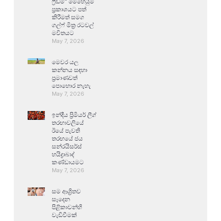
ෆ්‍රීඩම්” මෙහෙයුම
ප්‍රකාශයට පත්
කිරීමත් සමග
ගල්ෆ් මිත්‍ර රටවල්
මවිතයට
May 7, 2026
මෙවර යල
කන්නය සඳහා
ප්‍රමාණවත්
පොහොර නැහැ
May 7, 2026
ඉන්දීය ප්‍රිමියර් ලීග්
තරඟාවලියේ
ඊයේ පැවති
තරඟයේ ජය
සන්රයිසර්ස්
හයිද්‍රාබාද්
කණ්ඩායමට
May 7, 2026
සම ආශ්‍රිතව
සෑදෙන
පිළිකාවන්හි
වැඩිවීමක්