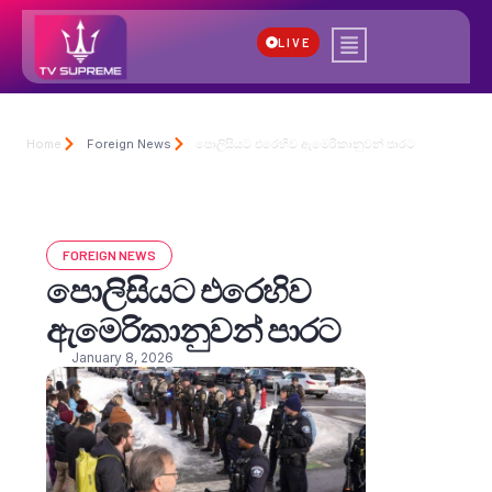
LIVE
Home
Foreign News
පොලිසියට එරෙහිව ඇමෙරිකානුවන් පාරට
FOREIGN NEWS
පොලිසියට එරෙහිව
ඇමෙරිකානුවන් පාරට
January 8, 2026