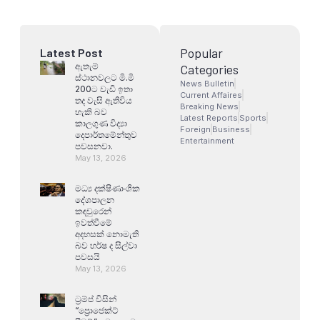
Popular
Latest Post
ඇතැම්
Categories
ස්ථානවලට මි.මි
News Bulletin
200ට වැඩි ඉතා
Current Affaires
තද වැසි ඇතිවිය
Breaking News
හැකි බව
Latest Reports
Sports
කාලගුණ විද්‍යා
Foreign
Business
දෙපාර්තමේන්තුව
Entertainment
පවසනවා.
May 13, 2026
මධ්‍ය දක්ෂිණාංශික
දේශපාලන
කඳවුරෙන්
ඉවත්වීමේ
අදහසක් නොමැති
බව හර්ෂ ද සිල්වා
පවසයි
May 13, 2026
ට්‍රම්ප් විසින්
“ප්‍රොජෙක්ට්