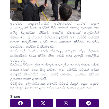
අනවසර සංක්‍රමණිකයින් අත්අඩංගුවට ගැනීම සඳහා
මෙහෙයුමක් දියත් කරමින් සිටි එක්සත් ජනපද ආගමන සහ
රේගු බලාත්මක කිරීමේ පොලිස් ඒ්කකයේ නිලධාරීන්
මිනසෝටා ප්‍රාන්තයේ මිනියාපොලිස්හිදී 37 හැවිරිදි එක්සත්
ජනපද තරුණියක වෙඩි තබා ඝාතනය කිරීමට එරෙහිව
විරෝධතා ආරම්භ වී තිබෙනවා.
වෙඩි වැදී මියගිය රෙනී නිකොල් පොලිස් නිලධාරීන්ගේ
රාජකාරියට බාධා කිරීම නිසා වෙඩි තබා ඇතැයි පොලිසිය
පවසනවා.
සිද්ධියේ වීඩියෝ දර්ශන නිකුත් කර ඇති අතර එම දර්ශන මගින්
පෙනෙන්නේ වීදිය මැද නවතා ඇති මෝටර් රථයක් වෙත
පොලිස් නිලධාරීන් ළඟා වෙද්දී වාහනය ධාවනය කිරීමට
උත්සාහ කරන ආකාරයයි.
එහිදී එක් නිලධාරියෙකු මොටර් රථයේ රියදුරු අසුන දෙසට
තුවක්කුව දිගු කරන අතර එවිටම වෙඩි හඬක් ද ඇසෙනවා.
Share