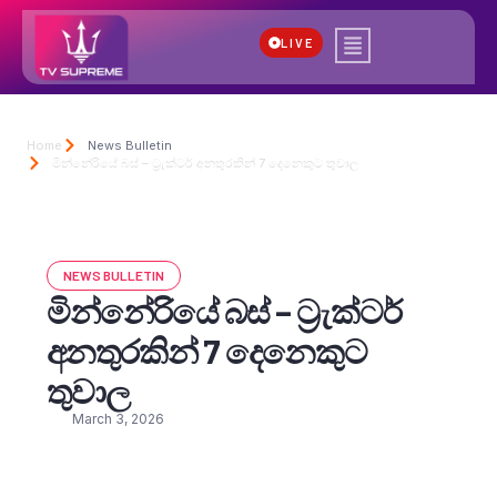
LIVE
Home
News Bulletin
මින්නේරියේ බස් – ට්‍රැක්ටර් අනතුරකින් 7 දෙනෙකුට තුවාල
NEWS BULLETIN
මින්නේරියේ බස් – ට්‍රැක්ටර්
අනතුරකින් 7 දෙනෙකුට
තුවාල
March 3, 2026