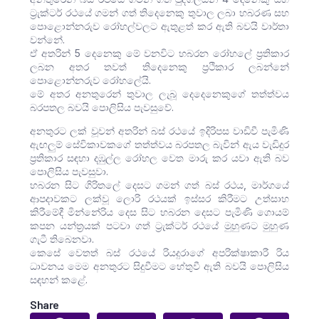
ට්‍රැක්ටර් රථයේ ගමන් ගත් තිදෙනෙකු තුවාල ලබා හබරණ සහ
පොළොන්නරුව රෝහල්වලට ඇතුළත් කර ඇති බවයි වාර්තා
වන්නේ.
ඒ අතරින් 5 දෙනෙකු මේ වනවිට හබරන රෝහලේ ප්‍රතිකාර
ලබන අතර තවත් තිදෙනෙකු ප්‍රථිකාර ලබන්නේ
පොළොන්නරුව රෝහලේයි.
මේ අතර අනතුරෙන් තුවාල ලැබූ දෙදෙනෙකුගේ තත්ත්වය
බරපතල බවයි පොලිසිය පැවසුවේ.
අනතුරට ලක් වූවන් අතරින් බස් රථයේ ඉදිරිපස වාඩිවී පැමිණි
ඇඟලුම් සේවිකාවකගේ තත්ත්වය බරපතල බැවින් ඇය වැඩිදුර
ප්‍රතිකාර සඳහා දඹුල්ල රෝහල වෙත මාරු කර යවා ඇති බව
පොලිසිය පැවසුවා.
හබරන සිට ගිරිතලේ දෙසට ගමන් ගත් බස් රථය, මාර්ගයේ
ආපදාවකට ලක්වූ ලොරි රථයක් ඉස්සර කිරීමට උත්සාහ
කිරීමේදී මින්නේරිය දෙස සිට හබරන දෙසට පැමිණි ගොයම්
කපන යන්ත්‍රයක් පටවා ගත් ට්‍රැක්ටර් රථයේ මුහුණට මුහුණ
ගැටී තිබෙනවා.
කෙසේ වෙතත් බස් රථයේ රියදුරාගේ අපරික්ෂාකාරී රිය
ධාවනය මෙම අනතුරට සිදුවීමට හේතුවී ඇති බවයි පොලිසිය
සඳහන් කළේ.
Share