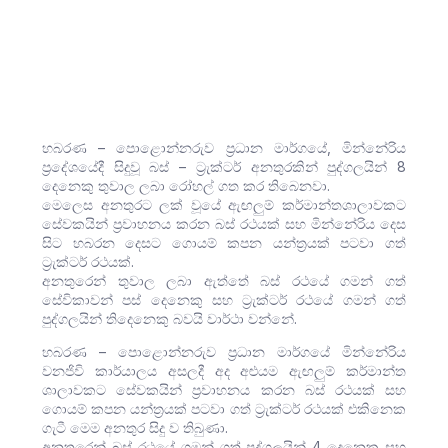
හබරණ – පොළොන්නරුව ප්‍රධාන මාර්ගයේ, මින්නේරිය
ප්‍රදේශයේදී සිදුවූ බස් – ට්‍රැක්ටර් අනතුරකින් පුද්ගලයින් 8
දෙනෙකු තුවාල ලබා රෝහල් ගත කර තිබෙනවා.
මෙලෙස අනතුරට ලක් වූයේ ඇඟලුම් කර්මාන්තශාලාවකට
සේවකයින් ප්‍රවාහනය කරන බස් රථයක් සහ මින්නේරිය දෙස
සිට හබරන දෙසට ගොයම් කපන යන්ත්‍රයක් පටවා ගත්
ට්‍රැක්ටර් රථයක්.
අනතුරෙන් තුවාල ලබා ඇත්තේ බස් රථයේ ගමන් ගත්
සේවිකාවන් පස් දෙනෙකු සහ ට්‍රැක්ටර් රථයේ ගමන් ගත්
පුද්ගලයින් තිදෙනෙකු බවයි වාර්ථා වන්නේ.
හබරණ – පොළොන්නරුව ප්‍රධාන මාර්ගයේ මින්නේරිය
වනජිවි කාර්යාලය අසලදී අද අළුයම ඇඟලුම් කර්මාන්ත
ශාලාවකට සේවකයින් ප්‍රවාහනය කරන බස් රථයක් සහ
ගොයම් කපන යන්ත්‍රයක් පටවා ගත් ට්‍රැක්ටර් රථයක් එකිනෙක
ගැටී මෙම අනතුර සිදු ව තිබුණා.
අනතුරෙන් බස් රථයේ ගමන් ගත් පුද්ගලයින් 4 දෙනෙකු සහ