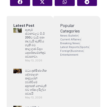
Popular
Latest Post
ඇතැම්
Categories
ස්ථානවලට මි.මි
News Bulletin
200ට වැඩි ඉතා
Current Affaires
තද වැසි ඇතිවිය
Breaking News
හැකි බව
Latest Reports
Sports
කාලගුණ විද්‍යා
Foreign
Business
දෙපාර්තමේන්තුව
Entertainment
පවසනවා.
May 13, 2026
මධ්‍ය දක්ෂිණාංශික
දේශපාලන
කඳවුරෙන්
ඉවත්වීමේ
අදහසක් නොමැති
බව හර්ෂ ද සිල්වා
පවසයි
May 13, 2026