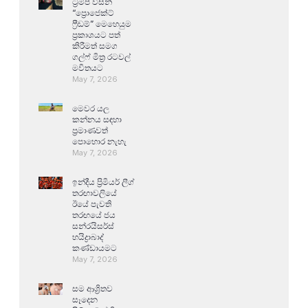
ට්‍රම්ප් විසින්
“ප්‍රොජෙක්ට්
ෆ්‍රීඩම්” මෙහෙයුම
ප්‍රකාශයට පත්
කිරීමත් සමග
ගල්ෆ් මිත්‍ර රටවල්
මවිතයට
May 7, 2026
මෙවර යල
කන්නය සඳහා
ප්‍රමාණවත්
පොහොර නැහැ
May 7, 2026
ඉන්දීය ප්‍රිමියර් ලීග්
තරඟාවලියේ
ඊයේ පැවති
තරඟයේ ජය
සන්රයිසර්ස්
හයිද්‍රාබාද්
කණ්ඩායමට
May 7, 2026
සම ආශ්‍රිතව
සෑදෙන