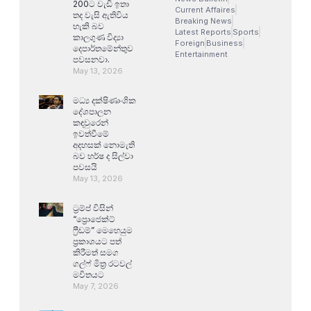
200ට වැඩි ඉතා
Current Affaires
තද වැසි ඇතිවිය
Breaking News
හැකි බව
Latest Reports
Sports
කාලගුණ විද්‍යා
Foreign
Business
දෙපාර්තමේන්තුව
Entertainment
පවසනවා.
May 13, 2026
මධ්‍ය දක්ෂිණාංශික
දේශපාලන
කඳවුරෙන්
ඉවත්වීමේ
අදහසක් නොමැති
බව හර්ෂ ද සිල්වා
පවසයි
May 13, 2026
ට්‍රම්ප් විසින්
“ප්‍රොජෙක්ට්
ෆ්‍රීඩම්” මෙහෙයුම
ප්‍රකාශයට පත්
කිරීමත් සමග
ගල්ෆ් මිත්‍ර රටවල්
මවිතයට
May 7, 2026