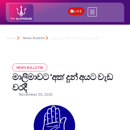
LIVE
Home
News Bulletin
මාලිමාවට ‘අත’ දුන් අයට වැඩ වරදී
NEWS BULLETIN
මාලිමාවට ‘අත’ දුන් අයට වැඩ
වරදී
November 20, 2025