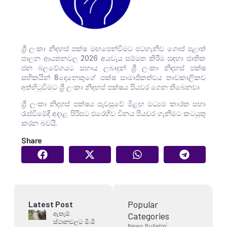
ශ්‍රී ලංකා නිදහස් පක්ෂ මඟපෙන්වීමට පටහැනිව ගොස් පළාත්
පාලන ආයතනවල 2026 අයවැය සම්මත කිරීම සඳහා ජාතික
ජන බලවේගයට සහාය ලබාදුන් ශ්‍රී ලංකා නිදහස් පක්ෂ
සභිකයින් 8දෙනෙකුගේ පක්ෂ සාමාජිකත්වය තාවකාලිකව
අත්හිටුවීමට ශ්‍රී ලංකා නිදහස් පක්ෂය පියවර ගෙන තිබෙනවා
ශ්‍රී ලංකා නිදහස් පක්ෂය පැවසුවේ මීළඟ මධ්‍යම කාරක සභා
රැස්වීමේදී අදාළ පිරිසට එරෙහිව විනය පියවර ගැනීමට කටයුතු
කරන බවයි.
Share
Popular
Latest Post
ඇතැම්
Categories
ස්ථානවලට මි.මි
News Bulletin