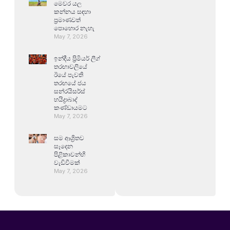
මෙවර යල
කන්නය සඳහා
ප්‍රමාණවත්
පොහොර නැහැ
May 7, 2026
ඉන්දීය ප්‍රිමියර් ලීග්
තරඟාවලියේ
ඊයේ පැවති
තරඟයේ ජය
සන්රයිසර්ස්
හයිද්‍රාබාද්
කණ්ඩායමට
May 7, 2026
සම ආශ්‍රිතව
සෑදෙන
පිළිකාවන්හි
වැඩිවීමක්
May 7, 2026