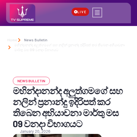
LIVE
Home
News Bulletin
මහින්දානන්ද අලුත්ගමගේ සහ නලින් ප්‍රනාන්දු ඉදිරිපත් කර තිබෙන අභියාචනා
මාර්තු මස 09 වනදා විභාගයට
NEWS BULLETIN
මහින්දානන්ද අලුත්ගමගේ සහ
නලින් ප්‍රනාන්දු ඉදිරිපත් කර
තිබෙන අභියාචනා මාර්තු මස
09 වනදා විභාගයට
January 20, 2026