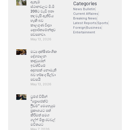
ඇතැම්
Categories
ස්ථානවලට මි.මි
News Bulletin
200ට වැඩි ඉතා
Current Affaires
තද වැසි ඇතිවිය
Breaking News
හැකි බව
Latest Reports
Sports
කාලගුණ විද්‍යා
Foreign
Business
දෙපාර්තමේන්තුව
Entertainment
පවසනවා.
May 13, 2026
මධ්‍ය දක්ෂිණාංශික
දේශපාලන
කඳවුරෙන්
ඉවත්වීමේ
අදහසක් නොමැති
බව හර්ෂ ද සිල්වා
පවසයි
May 13, 2026
ට්‍රම්ප් විසින්
“ප්‍රොජෙක්ට්
ෆ්‍රීඩම්” මෙහෙයුම
ප්‍රකාශයට පත්
කිරීමත් සමග
ගල්ෆ් මිත්‍ර රටවල්
මවිතයට
May 7, 2026