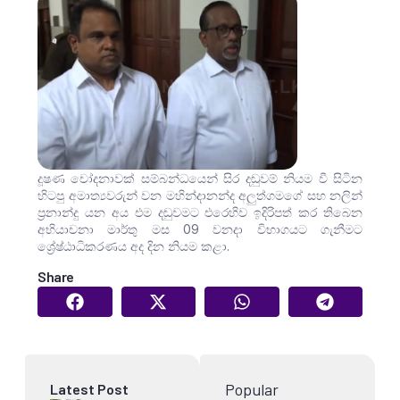
දූෂණ චෝදනාවක් සම්බන්ධයෙන් සිර දඬුවම් නියම වී සිටින
හිටපු අමාත්‍යවරුන් වන මහින්දානන්ද අලුත්ගමගේ සහ නලින්
ප්‍රනාන්දු යන අය එම දඬුවමට එරෙහිව ඉදිරිපත් කර තිබෙන
අභියාචනා මාර්තු මස 09 වනදා විභාගයට ගැනීමට
ශ්‍රේෂ්ඨාධිකරණය අද දින නියම කළා.
Share
Popular
Latest Post