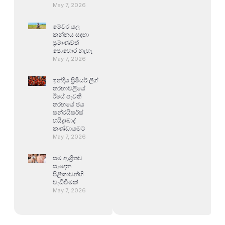
May 7, 2026
මෙවර යල
කන්නය සඳහා
ප්‍රමාණවත්
පොහොර නැහැ
May 7, 2026
ඉන්දීය ප්‍රිමියර් ලීග්
තරඟාවලියේ
ඊයේ පැවති
තරඟයේ ජය
සන්රයිසර්ස්
හයිද්‍රාබාද්
කණ්ඩායමට
May 7, 2026
සම ආශ්‍රිතව
සෑදෙන
පිළිකාවන්හි
වැඩිවීමක්
May 7, 2026