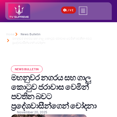
LIVE
Home
News Bulletin
මහනුවර නගරය සහ ගාලු කොටුව ජරාවාස වෙමින් පවතින බවට
ප්‍රදේශවාසීන්ගෙන් චෝදනා
NEWS BULLETIN
මහනුවර නගරය සහ ගාලු
කොටුව ජරාවාස වෙමින්
පවතින බවට
ප්‍රදේශවාසීන්ගෙන් චෝදනා
November 20, 2025