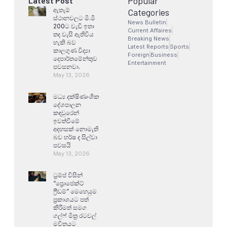
Popular
Latest Post
ඇතැම්
Categories
ස්ථානවලට මි.මි
News Bulletin
200ට වැඩි ඉතා
Current Affaires
තද වැසි ඇතිවිය
Breaking News
හැකි බව
Latest Reports
Sports
කාලගුණ විද්‍යා
Foreign
Business
දෙපාර්තමේන්තුව
Entertainment
පවසනවා.
May 13, 2026
මධ්‍ය දක්ෂිණාංශික
දේශපාලන
කඳවුරෙන්
ඉවත්වීමේ
අදහසක් නොමැති
බව හර්ෂ ද සිල්වා
පවසයි
May 13, 2026
ට්‍රම්ප් විසින්
“ප්‍රොජෙක්ට්
ෆ්‍රීඩම්” මෙහෙයුම
ප්‍රකාශයට පත්
කිරීමත් සමග
ගල්ෆ් මිත්‍ර රටවල්
මවිතයට