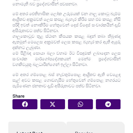
නොමැති බව ප්‍රදේශවාසීන් පවසනවා.
මේ අතර ඓතිහාසික ලෝක උරුමයක් වන ගාලු කොටු බැම්ම
ආශ්‍රිතව අක්‍රමවත් ලෙස කසළ බැහැර කිරීම සහ එම කසළ නිසි
පරිදි ඉවත් නොකිරීම හේතුවෙන් දෙස් විදෙස් සංචාරකයින් දැඩි
අසීරුතාවට පත්ව සිටිනවා.
ගාලුකොටුව තුළ ස්ථාන කීපයක කසළ බඳුන් තබා තිබුණද
ඇතමුන් මෙලෙස අක්‍රමවත් ලෙස කසළ බැහැර කර ඇති අයුරු
දක්නට ලැබුණා.
මේ පිළිබඳ සොයා බලා වහාම ඊට විසඳුමක් ලබාදෙන ලෙස
සංචාරක මාර්ගෝපදේශකයන් මෙන්ම ප්‍රදේශවාසීන්
වගකිවයුතු බලධාරීන්ගෙන් ඉල්ලා සිටිනවා.
මේ අතර ගම්පොළ බස් නැවතුම්පොළ ආශ්‍රිතව ඇති වෙළෙඳ
සැල් අවට කසළ ගොඩගැසීම හේතුවෙන් ගම්පොළ නගරයට
පැමිණෙන ජනතාව දැඩි අසීරුතාවට පත්ව සිටිනවා.
Share