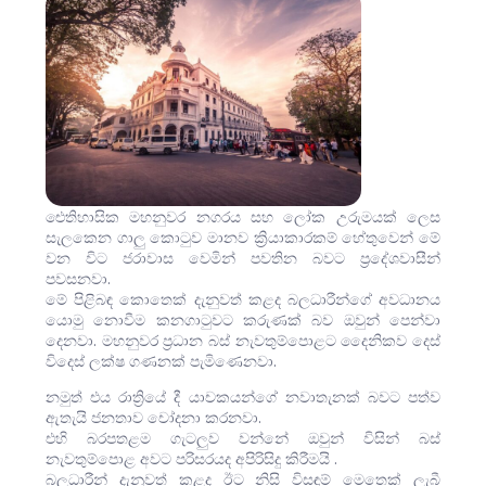
ඓතිහාසික මහනුවර නගරය සහ ලෝක උරුමයක් ලෙස
සැලකෙන ගාලු කොටුව මානව ක්‍රියාකාරකම් හේතුවෙන් මේ
වන විට ජරාවාස වෙමින් පවතින බවට ප්‍රදේශවාසීන්‌
පවසනවා.
මේ පිළිබඳ කොතෙක් දැනුවත් කළද බලධාරීන්ගේ අවධානය
යොමු නොවීම කනගාටුවට කරුණක් බව ඔවුන් පෙන්වා
දෙනවා. මහනුවර ප්‍රධාන බස් නැවතුම්පොළට දෛනිකව දෙස්
විදෙස් ලක්ෂ ගණනක් පැමිණෙනවා.
නමුත් එය රාත්‍රියේ දී යාචකයන්ගේ නවාතැනක් බවට පත්ව
ඇතැයි ජනතාව චෝදනා කරනවා.
එහි බරපතළම ගැටලුව වන්නේ ඔවුන් විසින් බස්
නැවතුම්පොළ අවට පරිසරයද අපිරිසිදු කිරීමයි .
බලධාරීන් දැනුවත් කළද ඊට නිසි විසඳුම් මෙතෙක් ලැබී