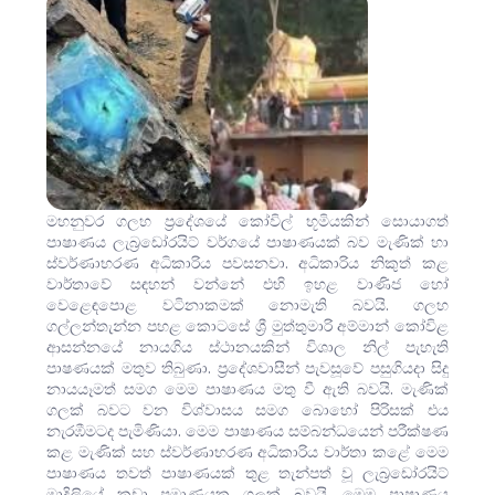
මහනුවර ගලහ ප්‍රදේශයේ කෝවිල් භූමියකින් සොයාගත්
පාෂාණය ලැබ්‍රඩෝරයිට් වර්ගයේ පාෂාණයක් බව මැණික් හා
ස්වර්ණාභරණ අධිකාරිය පවසනවා. අධිකාරිය නිකුත් කළ
වාර්තාවේ සඳහන් වන්⁣නේ එහි ඉහළ වාණිජ හෝ
වෙළෙඳපොළ වටිනාකමක් නොමැති බවයි. ගලහ
ගල්ලන්තැන්න පහළ කොටසේ ශ්‍රී මුත්තුමාරි අම්මාන් කෝවිළ
ආසන්නයේ නායගිය ස්ථානයකින් විශාල නිල් පැහැති
පාෂණයක් මතුව තිබුණා. ප්‍රදේශවාසීන් පැවසූවේ පසුගියදා සිදු
නායයෑමත් සමග මෙම පාෂාණය මතු වී ඇති බවයි. මැණික්
ගලක් බවට වන විශ්වාසය සමග බොහෝ පිරිසක් එය
නැරඹීමටද පැමිණියා. මෙම පාෂාණය සම්බන්ධයෙන් පරීක්ෂණ
කළ මැණික් සහ ස්වර්ණාභරණ අධිකාරිය වාර්තා කළේ මෙම
පාෂාණය තවත් පාෂාණයක් තුළ තැන්පත් වූ ලැබ්‍රඩෝරයිට්
මාදිලියේ කුඩා ප්‍රමාණයක ගලක් බවයි. මෙම පාෂාණය