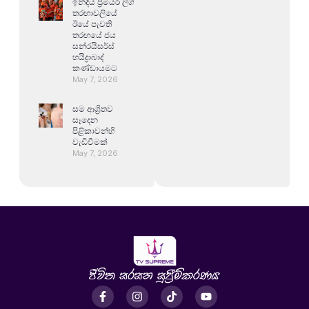
ඉන්දීය ප්‍රිමියර් ලීග්
තරඟාවලියේ
ඊයේ පැවති
තරඟයේ ජය
සන්රයිසර්ස්
හයිද්‍රාබාද්
කණ්ඩායමට
May 7, 2026
සම ආශ්‍රිතව
සෑදෙන
පිළිකාවන්හි
වැඩිවීමක්
May 7, 2026