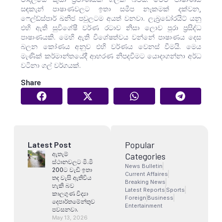
සඳකැන් පාෂාණවලට ඉතා සමීප නෑකමක් දක්වන,
ෆෙල්ඩ්ස්පාර් ඛනිජ පවුලටම අයත් වනවා. ලැබ්‍රඩෝරයිට් යනු
එහි ඇති සුවිශේෂී වර්ණ රටාව නිසා ලොව පුරා ප්‍රසිද්ධ
පාෂාණයකි. මෙහි ඇති විශේෂත්වය වන්නේ පාෂාණය දෙස
බලන කෝණය අනුව එහි වර්ණය වෙනස් වීමයි. මෙය
මැණික් කර්මාන්තයේදී ආභරණ නිපදවීමට යොදාගන්නා අර්ධ
වටිනා ගල් වර්ගයක්.
Share
Popular
Latest Post
ඇතැම්
Categories
ස්ථානවලට මි.මි
News Bulletin
200ට වැඩි ඉතා
Current Affaires
තද වැසි ඇතිවිය
Breaking News
හැකි බව
Latest Reports
Sports
කාලගුණ විද්‍යා
Foreign
Business
දෙපාර්තමේන්තුව
Entertainment
පවසනවා.
May 13, 2026