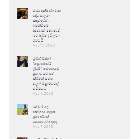
මධ්‍ය දක්ෂිණාංශික
දේශපාලන
කඳවුරෙන්
ඉවත්වීමේ
අදහසක් නොමැති
බව හර්ෂ ද සිල්වා
පවසයි
May 13, 2026
ට්‍රම්ප් විසින්
“ප්‍රොජෙක්ට්
ෆ්‍රීඩම්” මෙහෙයුම
ප්‍රකාශයට පත්
කිරීමත් සමග
ගල්ෆ් මිත්‍ර රටවල්
මවිතයට
May 7, 2026
මෙවර යල
කන්නය සඳහා
ප්‍රමාණවත්
පොහොර නැහැ
May 7, 2026