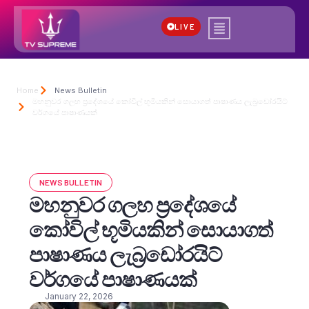
LIVE
Home
News Bulletin
මහනුවර ගලහ ප්‍රදේශයේ කෝවිල් භූමියකින් සොයාගත් පාෂාණය ලැබ්‍රඩෝරයිට්
වර්ගයේ පාෂාණයක්
NEWS BULLETIN
මහනුවර ගලහ ප්‍රදේශයේ
කෝවිල් භූමියකින් සොයාගත්
පාෂාණය ලැබ්‍රඩෝරයිට්
වර්ගයේ පාෂාණයක්
January 22, 2026