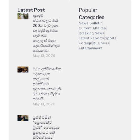
Popular
Latest Post
ඇතැම්
Categories
ස්ථානවලට මි.මි
News Bulletin
200ට වැඩි ඉතා
Current Affaires
තද වැසි ඇතිවිය
Breaking News
හැකි බව
Latest Reports
Sports
කාලගුණ විද්‍යා
Foreign
Business
දෙපාර්තමේන්තුව
Entertainment
පවසනවා.
May 13, 2026
මධ්‍ය දක්ෂිණාංශික
දේශපාලන
කඳවුරෙන්
ඉවත්වීමේ
අදහසක් නොමැති
බව හර්ෂ ද සිල්වා
පවසයි
May 13, 2026
ට්‍රම්ප් විසින්
“ප්‍රොජෙක්ට්
ෆ්‍රීඩම්” මෙහෙයුම
ප්‍රකාශයට පත්
කිරීමත් සමග