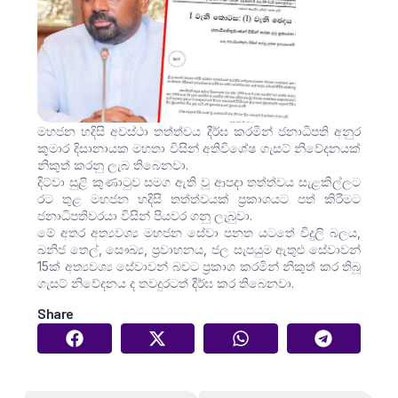
මහජන හදිසි අවස්ථා තත්ත්වය දීර්ඝ කරමින් ජනාධිපති අනුර
කුමාර දිසානායක මහතා විසින් අතිවිශේෂ ගැසට් නිවේදනයක්
නිකුත් කරනු ලැබ තිබෙනවා.
දිට්වා සුළි කුණාටුව සමග ඇති වූ ආපදා තත්ත්වය සැළකිල්ලට
රට තුළ මහජන හදිසි තත්ත්වයක් ප්‍රකාශයට පත් කිරීමට
ජනාධිපතිවරයා විසින් පියවර ගනු ලැබුවා.
මේ අතර අත්‍යවශ්‍ය මහජන සේවා පනත යටතේ විදුලි බලය,
ඛනිජ තෙල්, සෞඛ්‍ය, ප්‍රවාහනය, ජල සැපයුම ඇතුළු සේවාවන්
15ක් අත්‍යවශ්‍ය සේවාවන් බවට ප්‍රකාශ කරමින් නිකුත් කර තිබූ
ගැසට් නිවේදනය ද තවදුරටත් දීර්ඝ කර තිබෙනවා.
Share