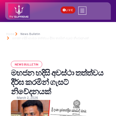
LIVE
Home
News Bulletin
මහජන හදිසි අවස්ථා තත්ත්වය දීර්ඝ කරමින් ගැසට් නිවේදනයක්
NEWS BULLETIN
මහජන හදිසි අවස්ථා තත්ත්වය
දීර්ඝ කරමින් ගැසට්
නිවේදනයක්
March 2, 2026