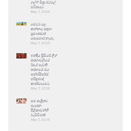
ගල්ෆ් මිත්‍ර රටවල්
මවිතයට
May 7, 2026
මෙවර යල
කන්නය සඳහා
ප්‍රමාණවත්
පොහොර නැහැ
May 7, 2026
ඉන්දීය ප්‍රිමියර් ලීග්
තරඟාවලියේ
ඊයේ පැවති
තරඟයේ ජය
සන්රයිසර්ස්
හයිද්‍රාබාද්
කණ්ඩායමට
May 7, 2026
සම ආශ්‍රිතව
සෑදෙන
පිළිකාවන්හි
වැඩිවීමක්
May 7, 2026