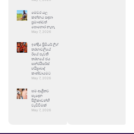
මෙවර යල
කන්නය සඳහා
ප්‍රමාණවත්
පොහොර නැහැ
May 7, 2026
ඉන්දීය ප්‍රිමියර් ලීග්
තරඟාවලියේ
ඊයේ පැවති
තරඟයේ ජය
සන්රයිසර්ස්
හයිද්‍රාබාද්
කණ්ඩායමට
May 7, 2026
සම ආශ්‍රිතව
සෑදෙන
පිළිකාවන්හි
වැඩිවීමක්
May 7, 2026