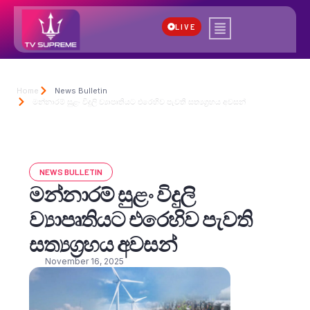
LIVE
Home
News Bulletin
මන්නාරම් සුළං විදුලි ව්‍යාපෘතියට එරෙහිව පැවති සත්‍යග්‍රහය අවසන්
NEWS BULLETIN
මන්නාරම් සුළං විදුලි
ව්‍යාපෘතියට එරෙහිව පැවති
සත්‍යග්‍රහය අවසන්
November 16, 2025