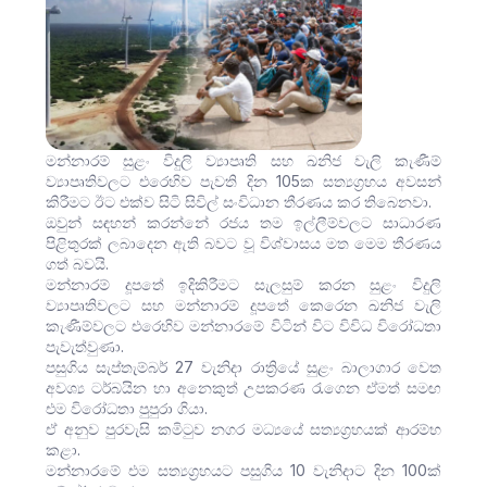
මන්නාරම් සුළං විදුලි ව්‍යාපෘති සහ ඛනිජ වැලි කැණීම්
ව්‍යාපෘතිවලට එරෙහිව පැවති දින 105ක සත්‍යග්‍රහය අවසන්
කිරීමට ඊට එක්ව සිටි සිවිල් සංවිධාන තීරණය කර තිබෙනවා.
ඔවුන් සඳහන් කරන්නේ රජය තම ඉල්ලීම්වලට සාධාරණ
පිළිතුරක් ලබාදෙන ඇති බවට වූ විශ්වාසය මත මෙම තීරණය
ගත් බවයි.
මන්නාරම් දූපතේ ඉදිකිරීමට සැලසුම් කරන සුළං විදුලි
ව්‍යාපෘතිවලට සහ මන්නාරම් දූපතේ කෙරෙන ඛනිජ වැලි
කැණීම්වලට එරෙහිව මන්නාර‍මේ විටින් විට විවිධ විරෝධතා
පැවැත්වුණා.
පසුගිය සැප්තැම්බර් 27 වැනිදා රාත්‍රියේ සුළං බාලාගාර වෙත
අවශ්‍ය ටර්බයින හා අනෙකුත් උපකරණ රැගෙන ඒමත් සමඟ
එම විරෝධතා පුපුරා ගියා.
ඒ අනුව පුරවැසි කමිටුව නගර මධ්‍යයේ සත්‍යග්‍රහයක් ආරම්භ
කළා.
මන්නාරමේ එම සත්‍යග්‍රහයට පසුගිය 10 වැනිදාට දින 100ක්