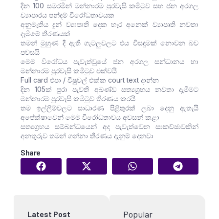
දින 100 සමරමින් මන්නාරම පුරවැසි කමිටුව සහ ජන අරගල
ව්‍යාපාරය පන්දම් විරෝධතාවයක
අනුමැතිය දුන් ව්‍යාපෘති දෙක හැර අනෙක් ව්‍යාපෘති නවතා
දැමීමේ තීරණයක්
තමන් මුහුණ දී ඇති ගැටලුවලට එය විසඳුමක් නොවන බව
පවසයි
මෙම විරෝධය පැවැත්වූයේ ජන අරගල සන්ධානය හා
මන්නාරම පුරවැසි කමිටුව එක්වයි
Full card එපා / විෂුවල් එක්ක court text දාන්න
දින 105ක් පුරා පැවති අඛණ්ඩ සත්‍යග්‍රහය නවතා දැමීමට
මන්නාරම පුරවැසි කමිටුව තීරණය කරයි
තම ඉල්ලීම්වලට සාධාරණ පිළිතුරක් ලබා දෙනු ඇතැයි
අපේක්ෂාවෙන් මෙම විරෝධතාවය අවසන් කළා
සත්‍යග්‍රහය සම්බන්ධයෙන් අද පැවැත්වෙන සාකච්ඡාවකින්
අනතුරුව තමන් ගන්නා තීරණය දැනුම් දෙනවා
Share
Popular
Latest Post