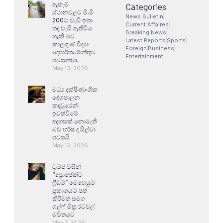
ඇතැම්
Categories
ස්ථානවලට මි.මි
News Bulletin
200ට වැඩි ඉතා
Current Affaires
තද වැසි ඇතිවිය
Breaking News
හැකි බව
Latest Reports
Sports
කාලගුණ විද්‍යා
Foreign
Business
දෙපාර්තමේන්තුව
Entertainment
පවසනවා.
May 13, 2026
මධ්‍ය දක්ෂිණාංශික
දේශපාලන
කඳවුරෙන්
ඉවත්වීමේ
අදහසක් නොමැති
බව හර්ෂ ද සිල්වා
පවසයි
May 13, 2026
ට්‍රම්ප් විසින්
“ප්‍රොජෙක්ට්
ෆ්‍රීඩම්” මෙහෙයුම
ප්‍රකාශයට පත්
කිරීමත් සමග
ගල්ෆ් මිත්‍ර රටවල්
මවිතයට
May 7, 2026