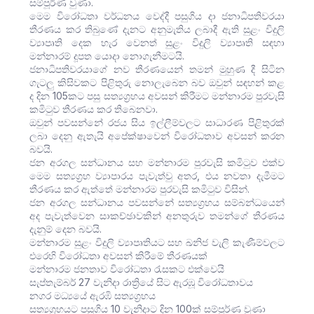
සම්පූර්ණ වුණා.
මෙම විරෝධතා වර්ධනය වෙද්දී පසුගිය දා ජනාධිපතිවරයා
තීරණය කර තිබුණේ දැනට අනුමැතිය ලබාදී ඇති සුළං විදුලි
ව්‍යාපෘති දෙක හැර වෙනත් සුළං විදුලි ව්‍යාපෘති සඳහා
මන්නාරම් දූපත යොදා නොගැනීමටයි.
ජනාධිපතිවරයාගේ නව තීරණයෙන් තමන් මුහුණ දී සිටින
ගැටලු කිසිවකට පිළිතුරු නොලැබෙන බව ඔවුන් සඳහන් කළ
ද දින 105කට පසු සත්‍යග්‍රහය අවසන් කිරීමට මන්නාරම පුරවැසි
කමිටුව තීරණය කර තිබෙනවා.
ඔවුන් පවසන්නේ රජය සිය ඉල්ලීම්වලට සාධාරණ පිළිතුරක්
ලබා දෙනු ඇතැයි අපේක්ෂාවෙන් විරෝධතාව අවසන් කරන
බවයි.
ජන අරගල සන්ධානය සහ මන්නාරම පුරවැසි කමිටුව එක්ව
මෙම සත්‍යග්‍රහ ව්‍යාපාරය පැවැත්වු අතර, එය නවතා දැමීමට
තීරණය කර ඇත්තේ මන්නාරම පුරවැසි කමිටුව විසින්.
ජන අරගල සන්ධානය පවසන්නේ සත්‍යග්‍රහය සම්බන්ධයෙන්
අද පැවැත්වෙන සාකච්ඡාවකින් අනතුරුව තමන්ගේ තීරණය
දැනුම් දෙන බවයි.
මන්නාරම සුළං විදුලි ව්‍යාපෘතියට සහ ඛනිජ වැලි කැණීම්වලට
එරෙහි විරෝධතා අවසන් කිරීමේ තීරණයක්
මන්නාරම ජනතාව විරෝධතා රැසකට එක්වෙයි
සැප්තැම්බර් 27 වැනිදා රාත්‍රියේ සිට ඇරඹූ විරෝධතාවය
නගර මධ්‍යයේ ඇරඹි සත්‍යග්‍රහය
සත්‍යග්‍රහයට පසුගිය 10 වැනිදාට දින 100ක් සම්පූර්ණ වුණා