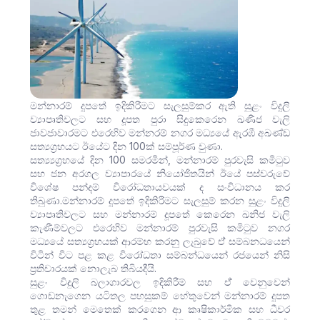
මන්නාරම් දූපතේ ඉදිකිරීමට සැලසුම්කර ඇති සුළං විදුලි
ව්‍යාපෘතිවලට සහ දූපත පුරා සිදුකෙරෙන ඛණිජ වැලි
ජාවජාවාරමට එරෙහිව මන්නරම් නගර මධ්‍යයේ ඇරඹී අඛණ්ඩ
සත්‍යග්‍රහයට ඊයේට දින 100ක් සම්පූර්ණ වුණා.
සත්‍ය්‍යග්‍රහයේ දින 100 සමරමින්, මන්නාරම් පුරවැසි කමිටුව
සහ ජන අරගල ව්‍යාපාරයේ නියෝජිතයින් ඊයේ පස්වරුවේ
විශේෂ පන්දම් විරෝධතායවයක් ද සංවිධානය කර
තිබුණා.මන්නාරම් දූපතේ ඉදිකිරීමට සැලසුම් කරන සුළං විදුලි
ව්‍යාපෘතිවලට සහ මන්නාරම් දූපතේ කෙරෙන ඛනිජ වැලි
කැණීම්වලට එරෙහිව මන්නාරම් පුරවැසි කමිටුව නගර
මධ්‍යයේ සත්‍යග්‍රහයක් ආරම්භ කරනු ලැබුවේ ඒ් සම්බනධයෙන්
විටින් විට පළ කළ විරෝධතා සම්බන්ධයෙන් රජයෙන් නිසි
ප්‍රතිචාරයක් නොලැබ තිබියදීයි.
සුළං විදුලි බලාගාරවල ඉදිකිරීම් සහ ඒ් වෙනුවෙන්
ගොඩනැගෙන යටිතල පහසුකම් හේතුවෙන් මන්නාරම් දූපත
තුළ තමන් මෙතෙක් කරගෙන ආ කෘෂිකාර්මික සහ ධීවර