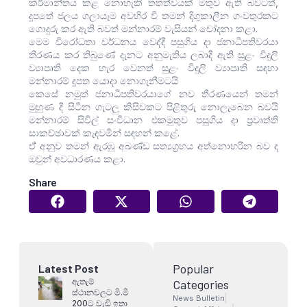
කර්මාන්තය කළ නොහැකි තතත්වයක් මතුව ඇති බවටත්,
දූපතේ ජලය ගලායෑම අවහිර වී තමන් දිගුකාලීන ගංවතුරකට
ගොදුරු කර ඇති බවත් මන්නාරම් වැසියන් චෝදනා කළා.
මෙම විරෝධතා වර්ධනය වෙද්දී පසුගිය දා ජනාධීපතිවරයා
තීරණය කර තිබුණේ දැනට අනුමැතිය ලබාදී ඇති සුළං විදුලි
ව්‍යාපෘති දෙක හැර වෙනත් සුළං විදුලි ව්‍යාපෘති සඳහා
මන්නාරම් දූපත යොදා නොගැනීමටයි
කෙසේ නමුත් ජනාධිපතිවරයාගේ නව තීරණයෙන් තමන්
මුහුණ දී සිටින ගැටලු කිසිවකට පිළිතුරු නොලැබෙන බවයි
මන්නාරම් සිවිල් සංවිධාන එකමුතුව පසුගිය දා ප්‍රවෘත්ති
සාකච්ඡාවක් කැඳවමින් සඳහන් කළේ.
ඒ් අනුව තමන් ඇරඹූ අඛණ්ඩ සත්‍යග්‍රහය අත්නොහරින බව ද
ඔවුන් අවධාරණය කළා.
Share
Popular
Latest Post
ඇතැම්
Categories
ස්ථානවලට මි.මි
News Bulletin
200ට වැඩි ඉතා