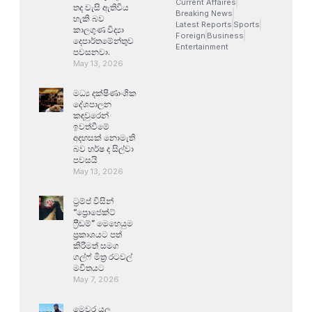
Current Affaires
තද වැසි ඇතිවිය
Breaking News
හැකි බව
Latest Reports
Sports
කාලගුණ විද්‍යා
Foreign
Business
දෙපාර්තමේන්තුව
Entertainment
පවසනවා.
May 13, 2026
මධ්‍ය දක්ෂිණාංශික
දේශපාලන
කඳවුරෙන්
ඉවත්වීමේ
අදහසක් නොමැති
බව හර්ෂ ද සිල්වා
පවසයි
May 13, 2026
ට්‍රම්ප් විසින්
“ප්‍රොජෙක්ට්
ෆ්‍රීඩම්” මෙහෙයුම
ප්‍රකාශයට පත්
කිරීමත් සමග
ගල්ෆ් මිත්‍ර රටවල්
මවිතයට
May 7, 2026
මෙවර යල