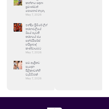
කන්නය සඳහා
ප්‍රමාණවත්
පොහොර නැහැ
May 7, 2026
ඉන්දීය ප්‍රිමියර් ලීග්
තරඟාවලියේ
ඊයේ පැවති
තරඟයේ ජය
සන්රයිසර්ස්
හයිද්‍රාබාද්
කණ්ඩායමට
May 7, 2026
සම ආශ්‍රිතව
සෑදෙන
පිළිකාවන්හි
වැඩිවීමක්
May 7, 2026