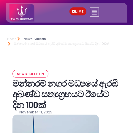
LIVE
Home
News Bulletin
මන්නරම් නගර මධ්‍යයේ ඇරඹී අඛණ්ඩ සත්‍යග්‍රහයට ඊයේට දින 100ක්
NEWS BULLETIN
මන්නරම් නගර මධ්‍යයේ ඇරඹී
අඛණ්ඩ සත්‍යග්‍රහයට ඊයේට
දින 100ක්
November 11, 2025