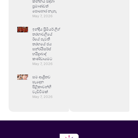
කන්නය සඳහා
ප්‍රමාණවත්
පොහොර නැහැ
May 7, 2026
ඉන්දීය ප්‍රිමියර් ලීග්
තරඟාවලියේ
ඊයේ පැවති
තරඟයේ ජය
සන්රයිසර්ස්
හයිද්‍රාබාද්
කණ්ඩායමට
May 7, 2026
සම ආශ්‍රිතව
සෑදෙන
පිළිකාවන්හි
වැඩිවීමක්
May 7, 2026