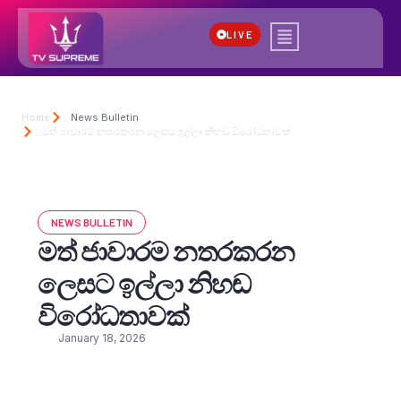
LIVE
Home
News Bulletin
මත් ජාවාරම නතරකරන ලෙසට ඉල්ලා නිහඬ විරෝධතාවක්
NEWS BULLETIN
මත් ජාවාරම නතරකරන
ලෙසට ඉල්ලා නිහඬ
විරෝධතාවක්
January 18, 2026