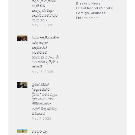
තද වැසි ඇතිවිය
Breaking News
හැකි බව
Latest Reports
Sports
කාලගුණ විද්‍යා
Foreign
Business
දෙපාර්තමේන්තුව
Entertainment
පවසනවා.
May 13, 2026
මධ්‍ය දක්ෂිණාංශික
දේශපාලන
කඳවුරෙන්
ඉවත්වීමේ
අදහසක් නොමැති
බව හර්ෂ ද සිල්වා
පවසයි
May 13, 2026
ට්‍රම්ප් විසින්
“ප්‍රොජෙක්ට්
ෆ්‍රීඩම්” මෙහෙයුම
ප්‍රකාශයට පත්
කිරීමත් සමග
ගල්ෆ් මිත්‍ර රටවල්
මවිතයට
May 7, 2026
මෙවර යල