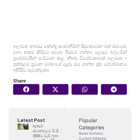
හලාවත නගරය කේන්ද්‍ර කරගනිමින් සිදුකෙරෙන මත් ජාවාරම
වහා නතර කිරීමට අවශ්‍ය පියවර ගන්නා ලෙසට ඉල්ලමින්
ප්‍රදේශවාසීන් සංවිධාන කළ නිහඬ විරෝධතාවක් හලාවත –
පුත්තලම ප්‍රධාන මාර්ගයේ දැදුරු ඔය ශාන්ත ජූඩ් දේවස්ථානය
ඉදිරිපිට පැවැත්වුණා.
Share
Popular
Latest Post
ඇතැම්
Categories
ස්ථානවලට මි.මි
News Bulletin
200ට වැඩි ඉතා
Current Affaires