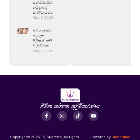
සන්රයිසර්ස්
හයිද්‍රාබාද්
කණ්ඩායමට
May 7, 2026
සම ආශ්‍රිතව
සෑදෙන
පිළිකාවන්හි
වැඩිවීමක්
May 7, 2026
Copyright© 2025 TV Supreme, All rights
Powered by
Brandomic