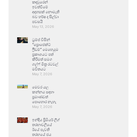
කඳවුරෙන්
ඉවත්වීමේ
අදහසක් නොමැති
බව හර්ෂ ද සිල්වා
පවසයි
May 13, 2026
ට්‍රම්ප් විසින්
“ප්‍රොජෙක්ට්
ෆ්‍රීඩම්” මෙහෙයුම
ප්‍රකාශයට පත්
කිරීමත් සමග
ගල්ෆ් මිත්‍ර රටවල්
මවිතයට
May 7, 2026
මෙවර යල
කන්නය සඳහා
ප්‍රමාණවත්
පොහොර නැහැ
May 7, 2026
ඉන්දීය ප්‍රිමියර් ලීග්
තරඟාවලියේ
ඊයේ පැවති
තරඟයේ ජය