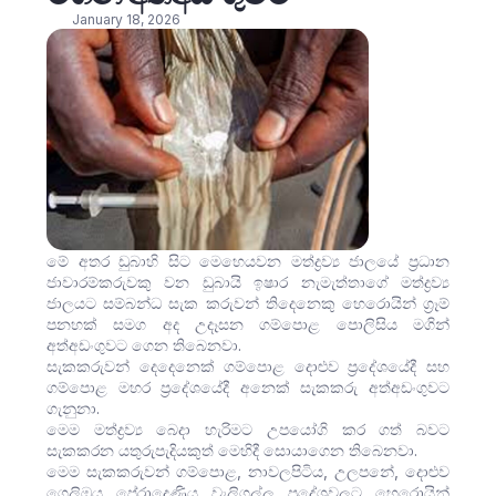
January 18, 2026
මේ අතර ඩුබාහි සිට මෙහෙයවන මත්ද්‍රව්‍ය ජාලයේ ප්‍රධාන
ජාවාරම්කරුවකු වන ඩුබායි ඉෂාර නැමැත්තාගේ මත්ද්‍රව්‍ය
ජාලයට සම්බන්ධ සැක කරුවන් තිදෙනෙකු හෙරොයින් ග්‍රෑම්
පනහක් සමග අද උදෑසන ගම්පොළ පොලිසිය මගින්
අත්අඩංගුවට ගෙන තිබෙනවා.
සැකකරුවන් දෙදෙනෙක් ගම්පොළ දොළුව ප්‍රදේශයේදී සහ
ගම්පොළ මහර ප්‍රදේශයේදී අනෙක් සැකකරු අත්අඩංගුවට
ගැනුනා.
මෙම මත්ද්‍රව්‍ය බෙදා හැරිමට උපයෝගි කර ගත් බවට
සැකකරන යතුරුපැදියකුත් මෙහිදී සොයාගෙන තිබෙනවා.
මෙම සැකකරුවන් ගම්පොළ, නාවලපිටිය, උලපනේ, දොළුව
ගෙලිඔය පේරාදෙණිය වැලිගල්ල ප්‍රදේශවලට හෙරොයින්