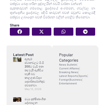
මත්ද්‍රව්‍ය බෙදා හරින පුද්ගලයින් බවයි වාර්තා වන්නේ.
සැකකරුවන් ගම්පොළ ප්‍රදේශයේ අංගම්මන, ගවල්වල හා
තුන්දෙනිය ප්‍රදේශවල පදිංචි කරුවන් බවත් ඔවුන්ට කොළඹදී
මත්ද්‍රව්‍ය ලබාදෙන බවත් විමර්ශන වලින් හෙළිව තිබෙනවා.
Share
Popular
Latest Post
ඇතැම්
Categories
ස්ථානවලට මි.මි
News Bulletin
200ට වැඩි ඉතා
Current Affaires
තද වැසි ඇතිවිය
Breaking News
හැකි බව
Latest Reports
Sports
කාලගුණ විද්‍යා
Foreign
Business
දෙපාර්තමේන්තුව
Entertainment
පවසනවා.
May 13, 2026
මධ්‍ය දක්ෂිණාංශික
දේශපාලන