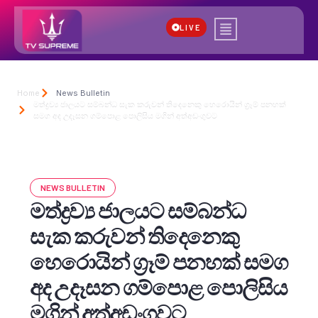
LIVE
Home
News Bulletin
මත්ද්‍රව්‍ය ජාලයට සම්බන්ධ සැක කරුවන් තිදෙනෙකු හෙරොයින් ග්‍රෑම් පනහක්
සමග අද උදෑසන ගම්පොළ පොලිසිය මගින් අත්අඩංගුවට
NEWS BULLETIN
මත්ද්‍රව්‍ය ජාලයට සම්බන්ධ
සැක කරුවන් තිදෙනෙකු
හෙරොයින් ග්‍රෑම් පනහක් සමග
අද උදෑසන ගම්පොළ පොලිසිය
මගින් අත්අඩංගුවට