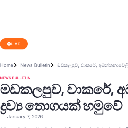
LIVE
Home
News Bulletin
මඩකලපුව, වාකරේ, අඹන්තනාවේලි ප්‍
NEWS BULLETIN
මඩකලපුව, වාකරේ, අඹන
ද්‍රව්‍ය තොගයක් හමුවේ
January 7, 2026