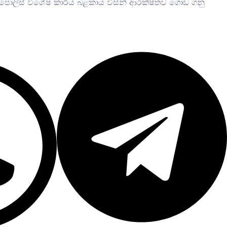
 මත පොලිස් විශේෂ කාර්ය බළකාය විසින් ආරක්ෂිතව ගොඩ ගනු