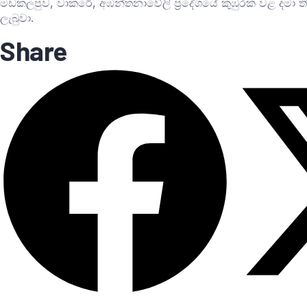
මඩකලපුව, වාකරේ, අඹන්තනාවේලි ප්‍රදේශයේ කුඹුරක වළ දමා තිබූ 
ලැබුවා.
Share