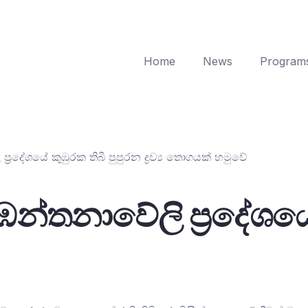
Home
News
Program
රදේශයේ කුඹුරක තිබී පුපුරන ද්‍රව්‍ය තොගයක් හමුවේ
්තනාවේලි ප්‍රදේශයේ 