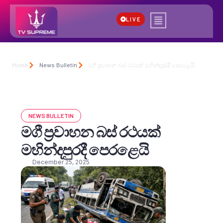
LIVE
Home
News Bulletin
මගී ප්‍රවාහන බස් රථයක් මහින්දපුරදී පෙරළෙයි
NEWS BULLETIN
මගී ප්‍රවාහන බස් රථයක්
මහින්දපුරදී පෙරළෙයි
December 25, 2025