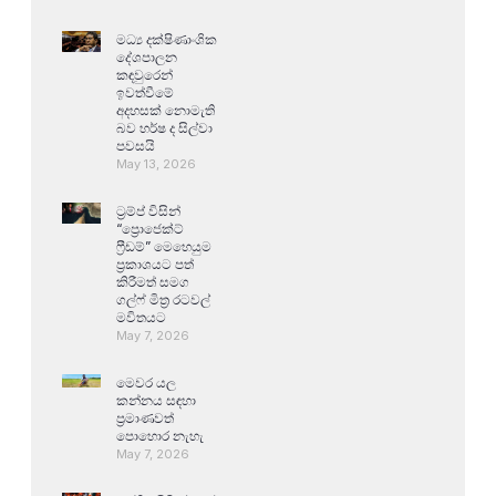
මධ්‍ය දක්ෂිණාංශික
දේශපාලන
කඳවුරෙන්
ඉවත්වීමේ
අදහසක් නොමැති
බව හර්ෂ ද සිල්වා
පවසයි
May 13, 2026
ට්‍රම්ප් විසින්
“ප්‍රොජෙක්ට්
ෆ්‍රීඩම්” මෙහෙයුම
ප්‍රකාශයට පත්
කිරීමත් සමග
ගල්ෆ් මිත්‍ර රටවල්
මවිතයට
May 7, 2026
මෙවර යල
කන්නය සඳහා
ප්‍රමාණවත්
පොහොර නැහැ
May 7, 2026