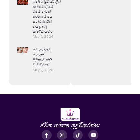
ඉන්දීය ප්‍රිමියර් ලීග්
තරඟාවලියේ
ඊයේ පැවති
තරඟයේ ජය
සන්රයිසර්ස්
හයිද්‍රාබාද්
කණ්ඩායමට
May 7, 2026
සම ආශ්‍රිතව
සෑදෙන
පිළිකාවන්හි
වැඩිවීමක්
May 7, 2026