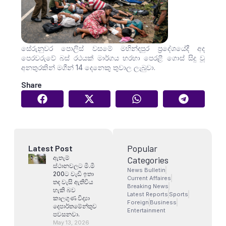
සේරුනුවර පොලිස් වසමේ මහින්දපුර ප්‍රදේශයේදී අද
පෙරවරුවේ බස් රථයක් මාර්ගය හරහා පෙරළී ගොස් සිදු වූ
අනතුරකින් මගීන් 14 දෙනෙකු තුවාල ලැබුවා.
Share
Popular
Latest Post
ඇතැම්
Categories
ස්ථානවලට මි.මි
News Bulletin
200ට වැඩි ඉතා
Current Affaires
තද වැසි ඇතිවිය
Breaking News
හැකි බව
Latest Reports
Sports
කාලගුණ විද්‍යා
Foreign
Business
දෙපාර්තමේන්තුව
Entertainment
පවසනවා.
May 13, 2026