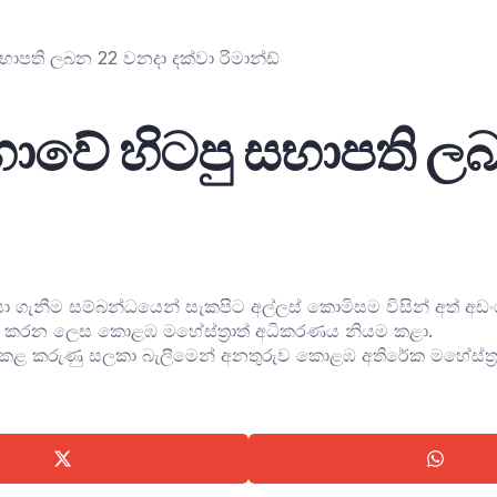
සභාපති ලබන 22 වනදා දක්වා රිමාන්ඩ්
සභාවේ හිටපු සභාපති ල
නීම සම්බන්ධයෙන් සැකපිට අල්ලස් කොමිසම විසින් අත් අඩංගුවට 
ගත කරන ලෙස කොළඹ මහේස්ත්‍රාත් අධිකරණය නියම කළා.
් කළ කරුණු සලකා බැලීමෙන් අනතුරුව කොළඹ අතිරේක මහේස්ත්‍ර