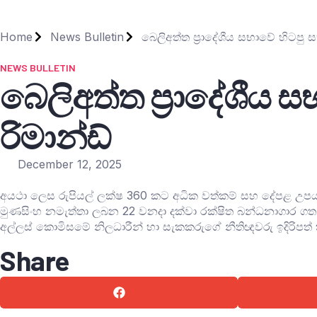
Home
News Bulletin
බෙලිඅත්ත ප්‍රාදේශීය සභාවේ හිටපු 
NEWS BULLETIN
බෙලිඅත්ත ප්‍රාදේශීය 
රිමාන්ඩ්
December 12, 2025
අයථා ලෙස රුපියල් ලක්ෂ 360 කට අධික වත්කම් සහ දේපළ උපයා ගැ
මුණසිංහ නමැත්තා ලබන 22 වනදා දක්වා රක්ෂිත බන්ධනාගාර 
අල්ලස් කොමිසමේ නිලධාරීන් හා සැකකරුගේ නීතිඥවරු ඉදිරිපත
Share