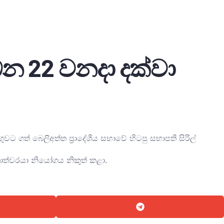
බන 22 වනදා දක්වා
ගත් බෙලිඅත්ත ප්‍රාදේශීය සභාවේ හිටපු සභාපති සිරිල්
ාත්වරයා නියෝගය නිකුත් කළා.