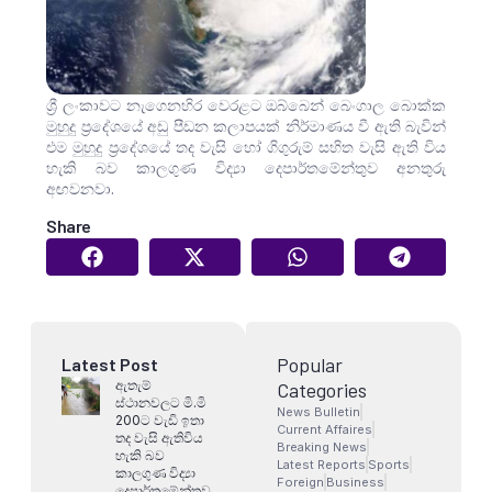
ශ්‍රී ලංකාවට නැගෙනහිර වෙරළට ඔබ්බෙන් බෙංගාල බොක්ක
මුහුදු ප්‍රදේශයේ අඩු පීඩන කලාපයක් නිර්මාණය වී ඇති බැවින්
එම මුහුදු ප්‍රදේශයේ තද වැසි හෝ ගිගුරුම් සහිත වැසි ඇති විය
හැකි බව කාලගුණ විද්‍යා දෙපාර්තමේන්තුව අනතුරු
අඟවනවා.
Share
Popular
Latest Post
ඇතැම්
Categories
ස්ථානවලට මි.මි
News Bulletin
200ට වැඩි ඉතා
Current Affaires
තද වැසි ඇතිවිය
Breaking News
හැකි බව
Latest Reports
Sports
කාලගුණ විද්‍යා
Foreign
Business
දෙපාර්තමේන්තුව