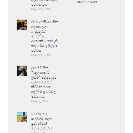
Entertainment
පවසනවා.
May 13, 2026
මධ්‍ය දක්ෂිණාංශික
දේශපාලන
කඳවුරෙන්
ඉවත්වීමේ
අදහසක් නොමැති
බව හර්ෂ ද සිල්වා
පවසයි
May 13, 2026
ට්‍රම්ප් විසින්
“ප්‍රොජෙක්ට්
ෆ්‍රීඩම්” මෙහෙයුම
ප්‍රකාශයට පත්
කිරීමත් සමග
ගල්ෆ් මිත්‍ර රටවල්
මවිතයට
May 7, 2026
මෙවර යල
කන්නය සඳහා
ප්‍රමාණවත්
පොහොර නැහැ
May 7, 2026