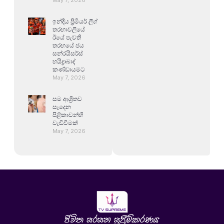
ඉන්දීය ප්‍රිමියර් ලීග්
තරඟාවලියේ
ඊයේ පැවති
තරඟයේ ජය
සන්රයිසර්ස්
හයිද්‍රාබාද්
කණ්ඩායමට
May 7, 2026
සම ආශ්‍රිතව
සෑදෙන
පිළිකාවන්හි
වැඩිවීමක්
May 7, 2026