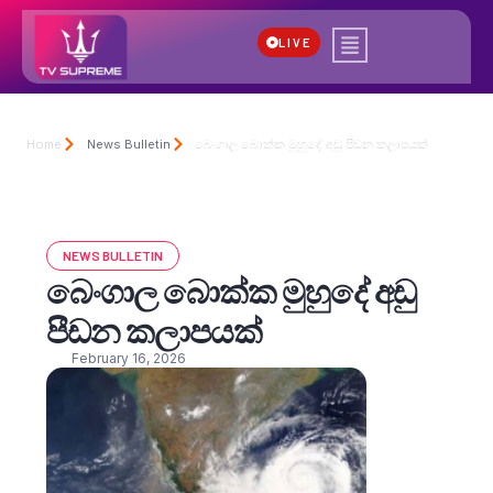
LIVE
Home
News Bulletin
බෙංගාල බොක්ක මුහුදේ අඩු පීඩන කලාපයක්
NEWS BULLETIN
බෙංගාල බොක්ක මුහුදේ අඩු
පීඩන කලාපයක්
February 16, 2026