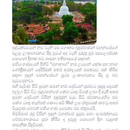
බුද්ධත්වයෙන් නව වැනි මස ගෞතම බුදුරජාණන් වහන්සේගේ
පළමු ලංකාගමනය සිදු වූයේ අද වැනි දුරුතු පුර පසලොස්වක
පොහෝ දිනක බව ශාසන ඉතිහාසයේ සඳහන්.‍
මහියංගණයෙහි පිහිටි “මහානාග” නම් උයනේ යක්ෂ සහ නාග
ගෝත්‍රිකයන් දෙපිරිසක් අතර අරගලයක් සමතයට පත් කිරීම
සඳහා බුදුන් වහන්සේගේ ප්‍රථම ලංකාගමනය සිදු වූ බව
පැවසෙනවා.
එහි පැමිණ සිටි සුමන සමන් නම් දෙවියන් පූජාවට සුදුසු දෙයක්
ඉල්ලා සිටි විට බුදුවහන්සේ කේශ ධාතු මිටක් ලබා දී ඇති අතර
සුමන දෙවියන් විසින් බුදුරජුන් වැඩ සිටි ස්ථානයෙහිම එම
කේශ ධාතු තැන්පත් කොට අඩි 10ක් උස ස්තූපයක් කර වූ අතර
මියුගුණ හෙවත් මහියංගණ චෛත්‍ය එම ස්තූපයයි.
බිම්බිසාර රජු විසින් බුදුන් වහන්සේ ප්‍රමුඛ මහා සංඝරත්නයට
වේළුවනාරාමය පූජා කිරීම ද දුරුතු පොහෝ දින වැදගත්
ශාසනික සිදුවීමක්.