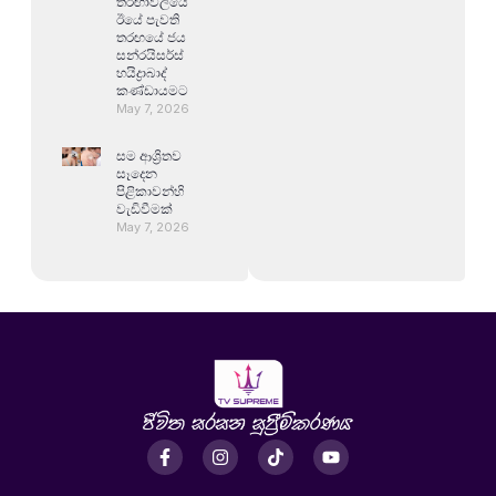
තරඟාවලියේ
ඊයේ පැවති
තරඟයේ ජය
සන්රයිසර්ස්
හයිද්‍රාබාද්
කණ්ඩායමට
May 7, 2026
සම ආශ්‍රිතව
සෑදෙන
පිළිකාවන්හි
වැඩිවීමක්
May 7, 2026