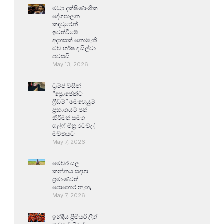
මධ්‍ය දක්ෂිණාංශික
දේශපාලන
කඳවුරෙන්
ඉවත්වීමේ
අදහසක් නොමැති
බව හර්ෂ ද සිල්වා
පවසයි
May 13, 2026
ට්‍රම්ප් විසින්
“ප්‍රොජෙක්ට්
ෆ්‍රීඩම්” මෙහෙයුම
ප්‍රකාශයට පත්
කිරීමත් සමග
ගල්ෆ් මිත්‍ර රටවල්
මවිතයට
May 7, 2026
මෙවර යල
කන්නය සඳහා
ප්‍රමාණවත්
පොහොර නැහැ
May 7, 2026
ඉන්දීය ප්‍රිමියර් ලීග්