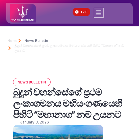
LIVE
Home
News Bulletin
බුදුන් වහන්සේගේ ප්‍රථම ලංකාගමනය මහියංගණයෙහි පිහිටි “මහානාග” නම්
උයනට
NEWS BULLETIN
බුදුන් වහන්සේගේ ප්‍රථම
ලංකාගමනය මහියංගණයෙහි
පිහිටි “මහානාග” නම් උයනට
January 3, 2026