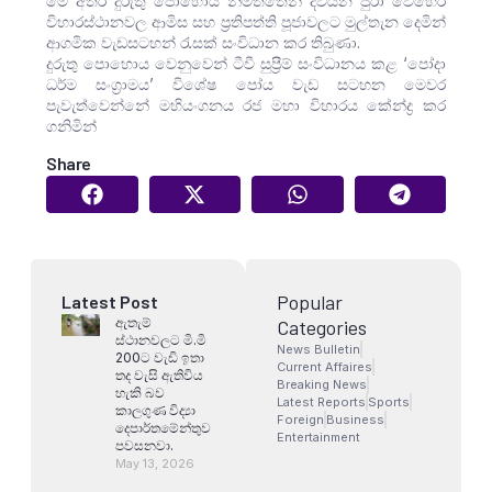
මේ අතර දුරුතු පොහොය නිමිත්තෙන් දිවයින පුරා වෙහෙර
විහාරස්ථානවල ආමිස සහ ප්‍රතිපත්ති පූජාවලට මුල්තැන දෙමින්
ආගමික වැඩසටහන් රැසක් සංවිධාන කර තිබුණා.‍
දුරුතු පොහොය වෙනුවෙන් ටීවී සුප්‍රීම් සංවිධානය කළ ‘පෝදා
ධර්ම සංග්‍රාමය’ විශේෂ පෝය වැඩ සටහන මෙවර
පැවැත්වෙන්නේ මහියංගනය රජ මහා විහාරය කේන්ද්‍ර කර
ගනිමින්
Share
Popular
Latest Post
ඇතැම්
Categories
ස්ථානවලට මි.මි
News Bulletin
200ට වැඩි ඉතා
Current Affaires
තද වැසි ඇතිවිය
Breaking News
හැකි බව
Latest Reports
Sports
කාලගුණ විද්‍යා
Foreign
Business
දෙපාර්තමේන්තුව
Entertainment
පවසනවා.
May 13, 2026