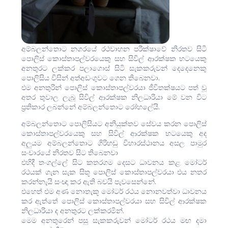
අම්බලන්තොට නගරයේ රථවාහන පරීක්ෂාවේ නිරතව සිටි
පොලිස් කොස්තාපල්වරයෙකු සහ සිවිල් ආරක්ෂක භටයෙකු
අනතුරට ලක්කර පලාගොස් සිටි සැකකරුවන් දෙදෙනෙකු
පොලිසිය විසින් අත්අඩංගුවට ගෙන තිබෙනවා.
එම අනතුරින් පොලිස් කොස්තාපල්වරයා ජීවිතක්ෂයට පත් වූ
අතර තුවාල ලැබූ සිවිල් ආරක්ෂක නිලධාරියා මේ වන විට
ප්‍රතිකාර ලබන්නේ අම්බලන්තොට රෝහලේයි.
අම්බලන්තොට පොලිසියට අනියුක්තව සේවය කරන පොලිස්
කොස්තාපල්වරයෙකු සහ සිවිල් ආරක්ෂක භටයෙකු අද
අලුයම අම්බලන්තොට ගිරිහඩු විහාරස්ථානය අසල පාමුර
සංචාරයේ නිරතව සිට තිබෙනවා
එහිදී තංගල්ලේ සිට කතරගම දෙසට ධාවනය කළ මෝටර්
රථයක් ගැන සැක සිතූ පොලිස් කොස්තාපල්වරයා එය නතර
කරන්නැයි සංඥා කර ඇති බවයි පැවසෙන්නේ.
එහෙත් එම අණ නොතැකූ මෝටර් රථය නොනවත්වා ධාවනය
කර ඇත්තේ පොලිස් කොස්තාපල්වරයා සහ සිවිල් ආරක්ෂක
නිලධාරියා ද අනතුරට ලක්කරමින්.
මෙම අනතුරෙන් පසු සැකකරුවන් මෝටර් රථය මඟ දමා