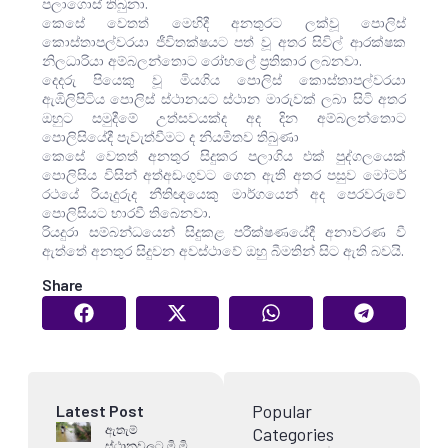
පලාගොස් තිබුනා.
කෙසේ වෙතත් මෙහිදී අනතුරට ලක්වූ පොලිස්
කොස්තාපල්වරයා ජීවිතක්ෂයට පත් වූ අතර සිවිල් ආරක්ෂක
නිලධාරියා අම්බලන්තොට රෝහලේ ප්‍රතිකාර ලබනවා.
දෙදරු පියෙකු වූ මියගිය පොලිස් කොස්තාපල්වරයා
ඇඹිලිපිටිය පොලිස් ස්ථානයට ස්ථාන මාරුවක් ලබා සිටි අතර
ඔහුට සමුදීමේ උත්සවයක්ද අද දින අම්බලන්තොට
පොලිසියේදී පැවැත්වීමට ද නියමිතව තිබුණා
කෙසේ වෙතත් අනතුර සිදුකර පලාගිය එක් පුද්ගලයෙක්
පොලිසිය විසින් අත්අඩංගුවට ගෙන ඇති අතර පසුව මෝටර්
රථයේ රියැදුරුද නීතිඥයෙකු මාර්ගයෙන් අද පෙරවරුවේ
පොලිසියට භාරවී තිබෙනවා.
රියදුරා සම්බන්ධයෙන් සිදුකළ පරීක්ෂණයේදී අනාවරණ වී
ඇත්තේ අනතුර සිදුවන අවස්ථාවේ ඔහු බීමතින් සිට ඇති බවයි.
Share
Popular
Latest Post
ඇතැම්
Categories
ස්ථානවලට මි.මි