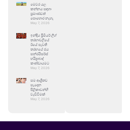
මෙවර යල
කන්නය සඳහා
ප්‍රමාණවත්
පොහොර නැහැ
May 7, 2026
ඉන්දීය ප්‍රිමියර් ලීග්
තරඟාවලියේ
ඊයේ පැවති
තරඟයේ ජය
සන්රයිසර්ස්
හයිද්‍රාබාද්
කණ්ඩායමට
May 7, 2026
සම ආශ්‍රිතව
සෑදෙන
පිළිකාවන්හි
වැඩිවීමක්
May 7, 2026