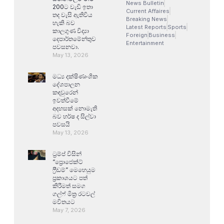
News Bulletin
200ට වැඩි ඉතා
Current Affaires
තද වැසි ඇතිවිය
Breaking News
හැකි බව
Latest Reports
Sports
කාලගුණ විද්‍යා
Foreign
Business
දෙපාර්තමේන්තුව
Entertainment
පවසනවා.
May 13, 2026
මධ්‍ය දක්ෂිණාංශික
දේශපාලන
කඳවුරෙන්
ඉවත්වීමේ
අදහසක් නොමැති
බව හර්ෂ ද සිල්වා
පවසයි
May 13, 2026
ට්‍රම්ප් විසින්
“ප්‍රොජෙක්ට්
ෆ්‍රීඩම්” මෙහෙයුම
ප්‍රකාශයට පත්
කිරීමත් සමග
ගල්ෆ් මිත්‍ර රටවල්
මවිතයට
May 7, 2026