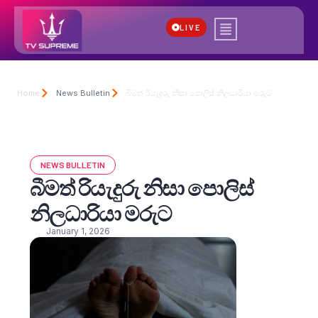
LIVE
Home
News Bulletin
බීමත් රියැදුරු නිසා පොලිස් නිලධාරියා මරුට
NEWS BULLETIN
බීමත් රියැදුරු නිසා පොලිස්
නිලධාරියා මරුට
January 1, 2026