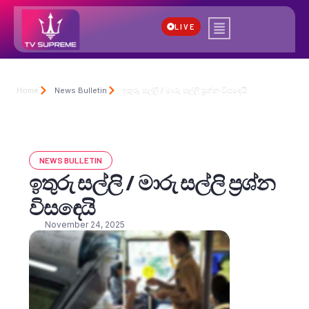
LIVE
Home
News Bulletin
ඉතුරු සල්ලි / මාරු සල්ලි ප්‍රශ්න විසඳෙයි
NEWS BULLETIN
ඉතුරු සල්ලි / මාරු සල්ලි ප්‍රශ්න
විසඳෙයි
November 24, 2025