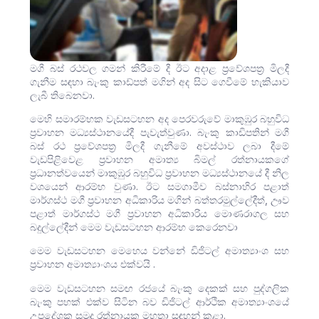
මගී බස් රථවල ගමන් කිරීමේ දී ඊට අදාළ ප්‍රවේශපත්‍ර මිලදී
ගැනීම සඳහා බැංකු කාඩ්පත් මගින් අද සිට ගෙවීමේ හැකියාව
ලැබී තිබෙනවා.
මෙහි සමාරම්භක වැඩසටහන අද පෙරවරුවේ මාකුඹුර බහුවිධ
ප්‍රවාහන මධ්‍යස්ථානයේදී පැවැත්වුණා. බැංකු කාඩිපතින් මගී
බස් රථ ප්‍රවේශපත්‍ර මිලදී ගැනීමේ අවස්ථාව ලබා දීමේ
වැඩපිළිවෙළ ප්‍රවාහන අමාත්‍ය බිමල් රත්නායකගේ
ප්‍රධානත්වයෙන් මාකුඹුර බහුවිධ ප්‍රවාහන මධ්‍යස්ථානයේ දී නිල
වශයෙන් ආරම්භ වුණා. ඊට සමගාමීව බස්නාහිර පළාත්
මාර්ගස්ථ මගී ප්‍රවාහන අධිකාරිය මගින් බත්තරමුල්ලේදීත්, ඌව
පළාත් මාර්ගස්ථ මගී ප්‍රවාහන අධිකාරිය මොණරාගල සහ
බදුල්ලේදීන් මෙම වැඩසටහන ආරම්භ කෙරෙනවා
මෙම වැඩසටහන මෙහෙය වන්නේ ඩිජිටල් අමාත්‍යාංශ සහ
ප්‍රවාහන අමාත්‍යාංශය එක්වයි .
මෙම වැඩසටහන සමඟ රජයේ බැංකු දෙකක් සහ පුද්ගලික
බැංකු පහක් එක්ව සිටින බව ඩිජිටල් ආර්ථික අමාත්‍යාංශයේ
උපදේශක සුමුදු රත්නායක මහතා සඳහන් කළා.