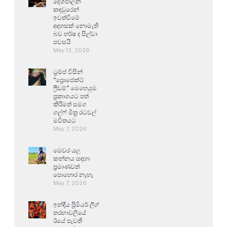
දේශපාලන
කඳවුරෙන්
ඉවත්වීමේ
අදහසක් නොමැති
බව හර්ෂ ද සිල්වා
පවසයි
May 13, 2026
ට්‍රම්ප් විසින්
“ප්‍රොජෙක්ට්
ෆ්‍රීඩම්” මෙහෙයුම
ප්‍රකාශයට පත්
කිරීමත් සමග
ගල්ෆ් මිත්‍ර රටවල්
මවිතයට
May 7, 2026
මෙවර යල
කන්නය සඳහා
ප්‍රමාණවත්
පොහොර නැහැ
May 7, 2026
ඉන්දීය ප්‍රිමියර් ලීග්
තරඟාවලියේ
ඊයේ පැවති