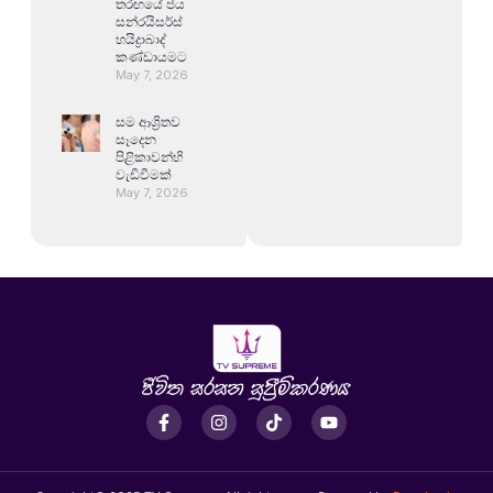
තරඟයේ ජය
සන්රයිසර්ස්
හයිද්‍රාබාද්
කණ්ඩායමට
May 7, 2026
සම ආශ්‍රිතව
සෑදෙන
පිළිකාවන්හි
වැඩිවීමක්
May 7, 2026