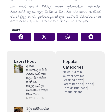
මේ අතර රජයේ ඩිජිටල් කරන ප්‍රතිපත්තියට සමගාමීව
බස්නාහිර පළාත තුළ ධාවනය වන බස් රථ සඳහා කාඩ්පත්
මගින් මුදල් ගෙවා ප්‍රවේශපත්‍රයක් ලබා ගැනීමේ වැඩසටහන අද
පෙරවරුවේ තලංගම කොස්වත්තේදී ආරම්භ කෙරුණා.
Share
Popular
Latest Post
ඇතැම්
Categories
ස්ථානවලට මි.මි
News Bulletin
200ට වැඩි ඉතා
Current Affaires
තද වැසි ඇතිවිය
Breaking News
හැකි බව
Latest Reports
Sports
කාලගුණ විද්‍යා
Foreign
Business
දෙපාර්තමේන්තුව
Entertainment
පවසනවා.
May 13, 2026
මධ්‍ය දක්ෂිණාංශික