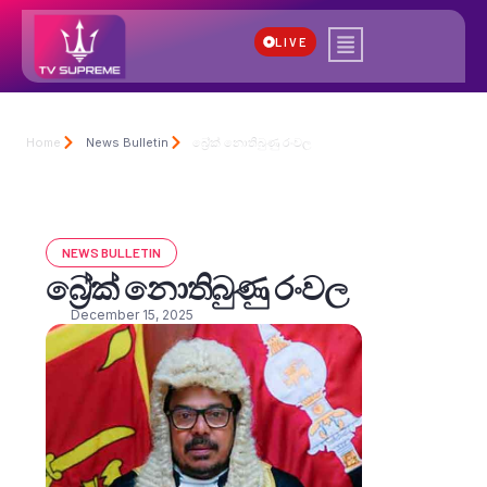
LIVE
Home
News Bulletin
බ්‍රේක් නොතිබුණු රංවල
NEWS BULLETIN
බ්‍රේක් නොතිබුණු රංවල
December 15, 2025