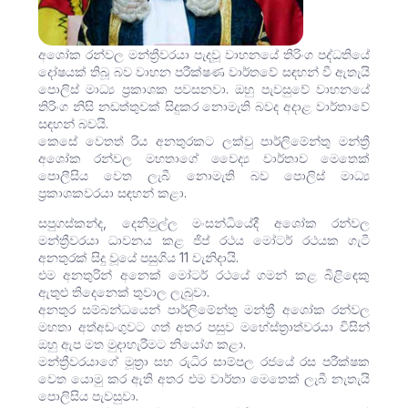
අශෝක රන්වල මන්ත්‍රීවරයා පැදවූ වාහනයේ තිරිංග පද්ධතියේ
දෝෂයක් තිබූ බව වාහන පරීක්ෂණ වාර්තවේ සඳහන් වී ඇතැයි
පොලිස් මාධ්‍ය ප්‍රකාශක පවසනවා. ඔහු පැවසුවේ වාහනයේ
තිරිංග නිසි නඩත්තුවක් සිදුකර නොමැති බවද අදාළ වාර්තාවේ
සඳහන් බවයි.
කෙසේ වෙතත් රිය අනතුරකට ලක්වු පාර්ලිමේන්තු මන්ත්‍රී
අශෝක රන්වල මහතාගේ වෛද්‍ය වාර්තාව මෙතෙක්
පොලීසිය වෙත ලැබී නොමැති බව පොලිස් මාධ්‍ය
ප්‍රකාශකවරයා සඳහන් කළා.
සපුගස්කන්ද, දෙනිමුල්ල මංසන්ධියේදී අශෝක රන්වල
මන්ත්‍රීවරයා ධාවනය කළ ජිප් රථය මෝටර් රථයක ගැටී
අනතුරක් සිදු වූයේ පසුගිය 11 වැනිදායි.
එම අනතුරින් අනෙක් මෝටර් රථයේ ගමන් කළ බිළිඳෙකු
ඇතුළු තිදෙනෙක් තුවාල ලැබුවා.
අනතුර සම්බන්ධයෙන් පාර්ලිමේන්තු මන්ත්‍රී අශෝක රන්වල
මහතා අත්අඩංගුවට ගත් අතර පසුව මහේස්ත්‍රාත්වරයා විසින්
ඔහු ඇප මත මුදාහැරීමට නියෝග කළා.
මන්ත්‍රීවරයාගේ මූත්‍රා සහ රුධිර සාම්පල රජයේ රස පරීක්ෂක
වෙත යොමු කර ඇති අතර එම වාර්තා මෙතෙක් ලැබී නැතැයි
පොලිසිය පැවසුවා.