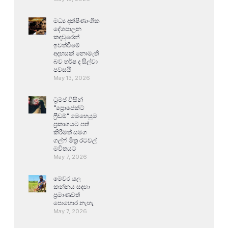
මධ්‍ය දක්ෂිණාංශික
දේශපාලන
කඳවුරෙන්
ඉවත්වීමේ
අදහසක් නොමැති
බව හර්ෂ ද සිල්වා
පවසයි
May 13, 2026
ට්‍රම්ප් විසින්
“ප්‍රොජෙක්ට්
ෆ්‍රීඩම්” මෙහෙයුම
ප්‍රකාශයට පත්
කිරීමත් සමග
ගල්ෆ් මිත්‍ර රටවල්
මවිතයට
May 7, 2026
මෙවර යල
කන්නය සඳහා
ප්‍රමාණවත්
පොහොර නැහැ
May 7, 2026