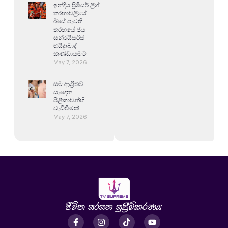
ඉන්දීය ප්‍රිමියර් ලීග්
තරඟාවලියේ
ඊයේ පැවති
තරඟයේ ජය
සන්රයිසර්ස්
හයිද්‍රාබාද්
කණ්ඩායමට
May 7, 2026
සම ආශ්‍රිතව
සෑදෙන
පිළිකාවන්හි
වැඩිවීමක්
May 7, 2026