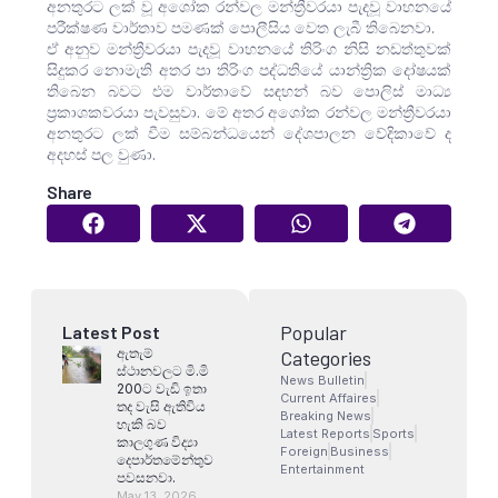
අනතුරට ලක් වූ අශෝක රන්වල මන්ත්‍රීවරයා පැදවූ වාහනයේ
පරීක්ෂණ වාර්තාව පමණක් පොලීසිය වෙත ලැබී තිබෙනවා.
ඒ අනුව මන්ත්‍රීවරයා පැදවූ වාහනයේ තිරිංග නිසි නඩත්තුවක්
සිදුකර නොමැති අතර පා තිරිංග පද්ධතියේ යාන්ත්‍රික දෝෂයක්
තිබෙන බවට එම වාර්තාවේ සඳහන් බව පොලිස් මාධ්‍ය
ප්‍රකාශකවරයා පැවසුවා. මේ අතර අශෝක රන්වල මන්ත්‍රීවරයා
අනතුරට ලක් වීම සම්බන්ධයෙන් දේශපාලන වේදිකාවේ ද
අදහස් පල වුණා.
Share
Popular
Latest Post
ඇතැම්
Categories
ස්ථානවලට මි.මි
News Bulletin
200ට වැඩි ඉතා
Current Affaires
තද වැසි ඇතිවිය
Breaking News
හැකි බව
Latest Reports
Sports
කාලගුණ විද්‍යා
Foreign
Business
දෙපාර්තමේන්තුව
Entertainment
පවසනවා.
May 13, 2026