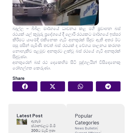
බදුල්ල – බිබිල මාර්ගයේ ධාවනය කළ මගී ප්‍රවාහන බස්
රථයක් යල් කුඹුරු ප්‍රදේශයේ දී ලොරි රථයකට මාර්ගයේ ඉස්සර
කිරීමට යාමේදී එකිනෙක ගැටී අනතුරක් සිදුව ඇති අතර ඊට
පසු පසින් පැමිණි තවත් බස් රථයක් ද වේගය පාලනය කරගත
නොහැකිව පළමුව අනතුරට ලක්වූ බස් රථයේ ගැටී අනතුරක්
සිදුවුණා.
අනතුරෙන් බස් රථ දෙකෙහිම සිටි පුද්ගලයින් විසිදෙනෙකු
රෝහල්ගත කෙරුණා.
Share
Popular
Latest Post
ඇතැම්
Categories
ස්ථානවලට මි.මි
News Bulletin
200ට වැඩි ඉතා
Current Affaires