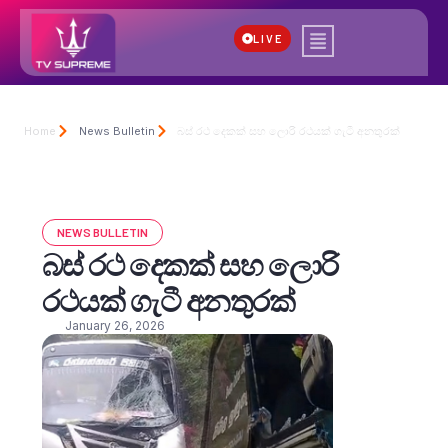
LIVE
Home
News Bulletin
බස් රථ දෙකක් සහ ලොරි රථයක් ගැටී අනතුරක්
NEWS BULLETIN
බස් රථ දෙකක් සහ ලොරි
රථයක් ගැටී අනතුරක්
January 26, 2026