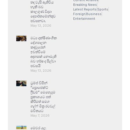
තද වැසි ඇතිවිය
Breaking News
හැකි බව
Latest Reports
Sports
කාලගුණ විද්‍යා
Foreign
Business
දෙපාර්තමේන්තුව
Entertainment
පවසනවා.
May 13, 2026
මධ්‍ය දක්ෂිණාංශික
දේශපාලන
කඳවුරෙන්
ඉවත්වීමේ
අදහසක් නොමැති
බව හර්ෂ ද සිල්වා
පවසයි
May 13, 2026
ට්‍රම්ප් විසින්
“ප්‍රොජෙක්ට්
ෆ්‍රීඩම්” මෙහෙයුම
ප්‍රකාශයට පත්
කිරීමත් සමග
ගල්ෆ් මිත්‍ර රටවල්
මවිතයට
May 7, 2026
මෙවර යල