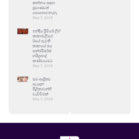
කන්නය සඳහා
ප්‍රමාණවත්
පොහොර නැහැ
May 7, 2026
ඉන්දීය ප්‍රිමියර් ලීග්
තරඟාවලියේ
ඊයේ පැවති
තරඟයේ ජය
සන්රයිසර්ස්
හයිද්‍රාබාද්
කණ්ඩායමට
May 7, 2026
සම ආශ්‍රිතව
සෑදෙන
පිළිකාවන්හි
වැඩිවීමක්
May 7, 2026