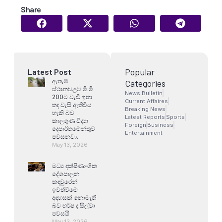
Share
Popular
Latest Post
ඇතැම්
Categories
ස්ථානවලට මි.මි
News Bulletin
200ට වැඩි ඉතා
Current Affaires
තද වැසි ඇතිවිය
Breaking News
හැකි බව
Latest Reports
Sports
කාලගුණ විද්‍යා
Foreign
Business
දෙපාර්තමේන්තුව
Entertainment
පවසනවා.
May 13, 2026
මධ්‍ය දක්ෂිණාංශික
දේශපාලන
කඳවුරෙන්
ඉවත්වීමේ
අදහසක් නොමැති
බව හර්ෂ ද සිල්වා
පවසයි
May 13, 2026