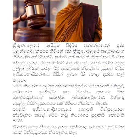
ත්‍රිකුණාමලයේ බුදුපිළිම සිද්ධිය සම්බන්ධයෙන් පූජ්‍ය
බලන්ගොඩ කස්සප හිමියන් සහ ත්‍රිකුණාමලයේ කල්‍යාණවංශ
තිස්ස හිමියන් රිමාන්ඩ් භාරයට පත් කරමින් නිකුත් කර තිබෙන
නියෝගය බල රහිත කිරීමේ නියෝගයක් නිකුත් කරන ලෙස
ඉල්ලා ඉදිරිපත් කරනු රිට් පෙත්සමේ නියෝගය ප්‍රකාශ කිරීම
අභියාචනාධිකරණය විසින් ලබන 03 වනදා දක්වා කල්
තැබුවා.
මෙම නියෝගය අද දින අභියාචනාදීකරණයේ සභාපති විනිසුරු
රොහාන්ත අබේසූරිය සහ ප්‍රියන්ත ප්‍රනාන්දු වන
මහත්වරුන්ගෙන් සමන්විත අභියාචනාධිකරණ විනිසුරු
මඩුල්ල විසින් ප්‍රකාශයට පත් කිරීමට නියමිතව තිබුණා.
එහෙත් අභියාචනාදීකරණයේ සභාපති විනිසුරුවරයා
නිවේදනය කළේ මෙම නඩු නියෝගය සූදානම් නොමැති
බවයි.
ඒ අනුව මෙම නියෝගය ලබන තුන්වනදා ප්‍රකාශයට පත්කරන
බවත් විනිසුරුවරයා නිවේදනය කළා.