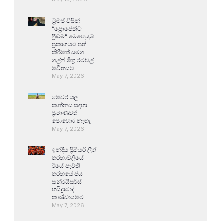
ට්‍රම්ප් විසින්
“ප්‍රොජෙක්ට්
ෆ්‍රීඩම්” මෙහෙයුම
ප්‍රකාශයට පත්
කිරීමත් සමග
ගල්ෆ් මිත්‍ර රටවල්
මවිතයට
May 7, 2026
මෙවර යල
කන්නය සඳහා
ප්‍රමාණවත්
පොහොර නැහැ
May 7, 2026
ඉන්දීය ප්‍රිමියර් ලීග්
තරඟාවලියේ
ඊයේ පැවති
තරඟයේ ජය
සන්රයිසර්ස්
හයිද්‍රාබාද්
කණ්ඩායමට
May 7, 2026