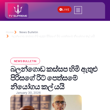
LIVE
Home
News Bulletin
බලන්ගොඩ කස්සප හිමි ඇතුළු පිරිසගේ රිට් පෙත්සමේ නියෝගය කල් යයි
NEWS BULLETIN
බලන්ගොඩ කස්සප හිමි ඇතුළු
පිරිසගේ රිට් පෙත්සමේ
නියෝගය කල් යයි
January 30, 2026