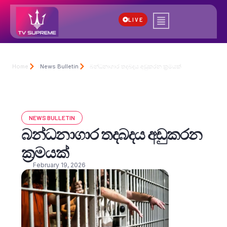
LIVE
Home
News Bulletin
බන්ධනාගාර තදබදය අඩුකරන ක්‍රමයක්
NEWS BULLETIN
බන්ධනාගාර තදබදය අඩුකරන
ක්‍රමයක්
February 19, 2026