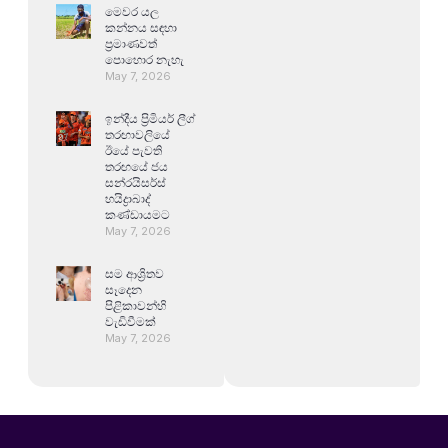
මෙවර යල
කන්නය සඳහා
ප්‍රමාණවත්
පොහොර නැහැ
May 7, 2026
ඉන්දීය ප්‍රිමියර් ලීග්
තරඟාවලියේ
ඊයේ පැවති
තරඟයේ ජය
සන්රයිසර්ස්
හයිද්‍රාබාද්
කණ්ඩායමට
May 7, 2026
සම ආශ්‍රිතව
සෑදෙන
පිළිකාවන්හි
වැඩිවීමක්
May 7, 2026