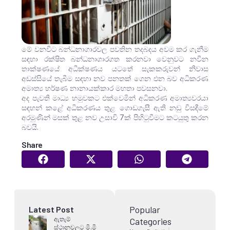
මේ වනවිට බන්ධනාගාරවල පවතින තදබදය අවම කර ගැනීම
සඳහා රක්ෂිත බන්ධනාගාරගත කරනවා වෙනුවට නවීන
තාක්ෂණයේ අධීක්ෂණය යටතේ සැකකරුවන් නිවාස
අඩස්සියේ තැබීම සඳහා නව පනතක් ගෙන එන බව අධිකරණ
අමාත්‍ය හර්ෂණ නානායක්කාර මහතා පවසනවා.
අද පැවති මාධ්‍ය හමුවකට එක්වෙමින් අධිකරණ අමාත්‍යවරයා
සඳහන් කළේ අධිකරණය තුළ ගොඩගැසී ඇති නඩු විසඳීමේ
අරමුණින් මසක් තුළ නව උසාවි 7ක් පිහිටුවීමට කටයුතු කරන
බවයි.
Share
Popular
Latest Post
ඇතැම්
Categories
ස්ථානවලට මි.මි