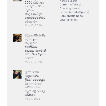
News Bulletin
200ට වැඩි ඉතා
Current Affaires
තද වැසි ඇතිවිය
Breaking News
හැකි බව
Latest Reports
Sports
කාලගුණ විද්‍යා
Foreign
Business
දෙපාර්තමේන්තුව
Entertainment
පවසනවා.
May 13, 2026
මධ්‍ය දක්ෂිණාංශික
දේශපාලන
කඳවුරෙන්
ඉවත්වීමේ
අදහසක් නොමැති
බව හර්ෂ ද සිල්වා
පවසයි
May 13, 2026
ට්‍රම්ප් විසින්
“ප්‍රොජෙක්ට්
ෆ්‍රීඩම්” මෙහෙයුම
ප්‍රකාශයට පත්
කිරීමත් සමග
ගල්ෆ් මිත්‍ර රටවල්
මවිතයට
May 7, 2026