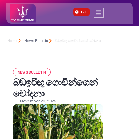
LIVE
Home
News Bulletin
බඩඉරිඟු ගොවීන්ගෙන් චෝදනා
NEWS BULLETIN
බඩඉරිඟු ගොවීන්ගෙන්
චෝදනා
November 23, 2025