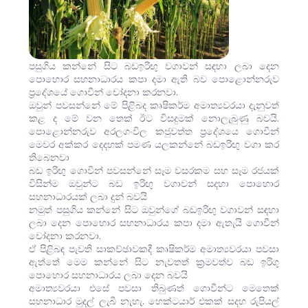
පසුගිය කන්නේ සිට බඩඉරිඟු වගාවන් සඳහා ලබා දෙන
පොහොර සහනාධාරය කපා දමා ඇති බව පොළොන්නරුව
ප්‍රදේශයේ ගොවීන් චෝදනා කරනවා.
ඔවුන් පවසන්නේ මේ පිළිබද කෘෂිකර්ම අමාත්‍යවරයා දැනුවත්
කළ ද මේ වන තෙක් ඊට විසදුමක් නොලැබුණු බවයි.
පොළොන්නරුව අරලගංවිල කජුවත්ත ප්‍රදේශයෙ ගොවීන්
මෙවර අක්කර දෙදහක් පමණ යලකන්නේ බඩඉරිඟු වගා කර
තිබෙනවා
බඩ ඉරිඟු ගොවින් පවසන්නේ සෑම වසරකම සහ සෑම රජයක්
විසින්ම ඔවුන්ට බඩ ඉරිඟු වගාවන් සදහා පොහොර
සහනාධාරයක් ලබා දුන් බවයි
නමුත් පසුගිය කන්නේ සිට ඔවුන්ගේ බඩඉරිඟු වගාවන් සඳහා
ලබා දෙන පොහොර සහනාධාරය කපා දමා ඇතැයි ගොවීන්
චෝදනා කරනවා.
ඒ පිළිබඳ පැවති සාකච්ඡාවකදී කෘෂිකර්ම අමාත්‍යවරයා පවසා
ඇත්තේ මෙම කන්නේ සිට නැවතත් ක්‍රමවත්ව බඩ ඉරිගු
පොහොර සහනාධාරය ලබා දෙන බවයි
අමාත්‍යවරයා එසේ පවසා තිබුණත් ගොවීන්ට මෙතෙක්
සහනාධාර මුදල් ලැබී නැහැ. හෙක්ටයාර් එකක් සදහ රුපියල්