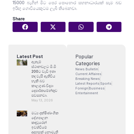
15000 බැගින් මීට පෙර පොහොර සහනාධාරයක් සෑම බඩ
ඉරිඟු ගොවියෙකුටම ලැබී තිබෙනවා.
Share
Popular
Latest Post
ඇතැම්
Categories
ස්ථානවලට මි.මි
News Bulletin
200ට වැඩි ඉතා
Current Affaires
තද වැසි ඇතිවිය
Breaking News
හැකි බව
Latest Reports
Sports
කාලගුණ විද්‍යා
Foreign
Business
දෙපාර්තමේන්තුව
Entertainment
පවසනවා.
May 13, 2026
මධ්‍ය දක්ෂිණාංශික
දේශපාලන
කඳවුරෙන්
ඉවත්වීමේ
අදහසක් නොමැති