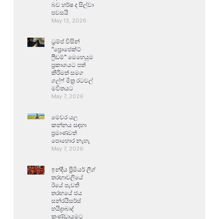
බව හර්ෂ ද සිල්වා
පවසයි
May 13, 2026
ට්‍රම්ප් විසින්
“ප්‍රොජෙක්ට්
ෆ්‍රීඩම්” මෙහෙයුම
ප්‍රකාශයට පත්
කිරීමත් සමග
ගල්ෆ් මිත්‍ර රටවල්
මවිතයට
May 7, 2026
මෙවර යල
කන්නය සඳහා
ප්‍රමාණවත්
පොහොර නැහැ
May 7, 2026
ඉන්දීය ප්‍රිමියර් ලීග්
තරඟාවලියේ
ඊයේ පැවති
තරඟයේ ජය
සන්රයිසර්ස්
හයිද්‍රාබාද්
කණ්ඩායමට