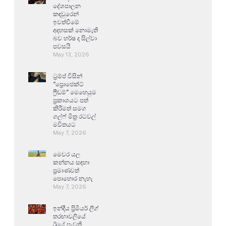
දේශපාලන
කඳවුරෙන්
ඉවත්වීමේ
අදහසක් නොමැති
බව හර්ෂ ද සිල්වා
පවසයි
May 13, 2026
ට්‍රම්ප් විසින්
“ප්‍රොජෙක්ට්
ෆ්‍රීඩම්” මෙහෙයුම
ප්‍රකාශයට පත්
කිරීමත් සමග
ගල්ෆ් මිත්‍ර රටවල්
මවිතයට
May 7, 2026
මෙවර යල
කන්නය සඳහා
ප්‍රමාණවත්
පොහොර නැහැ
May 7, 2026
ඉන්දීය ප්‍රිමියර් ලීග්
තරඟාවලියේ
ඊයේ පැවති