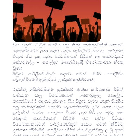
සිය විශ්‍රාම වැටුප් මියගිය පසු කිසිදු කප්පාදුවකින් තොරව
යැපෙන්නන්ට ලබා දෙන ලෙස ඉල්ලමින් වෛද්‍ය හේතුමත
විශ්‍රාම ගිය යුද හමුදා සාමාජිකයන් පිරිසක් අද පෙරවරුවේ
බත්තරමුල්ල – පොල්දූව මංසන්ධියේදී විරෝධතාවක නිරත
වුණා
ඔවුන් පාර්ලිමේන්තුව දෙසට ගමන් කිරීම පොලිසිය
වැළැක්වීමේ දී ඇති වූයේ උණුසුම් තත්ත්වයක්.
රණවිරු අයිතිවාසිකම් සුරැකීමේ ජාතික සංවිධානය විසින්
සංවිධාන කළ විරෝධතාවක් බත්තරමුල්ල පොල්දූව
මංසන්ධියේ දී අද පැවැත්වුණා. සිය විශ්‍රාම වැටුප ඔවුන් මියගිය
පසු කප්පාදුවකින් තොරව යැපෙන්නන්ට ලබා දෙන ලෙස
ඉල්ලමින් වෛද්‍ය හේතුමත විශ්‍රාම ලැබ සිටි යුද හමුදා සහ
පොලිස් සාමාජිකයන් පිරිසක් ඊට එක්ව සිටියා.
විරෝධතාකරුවන් පාර්ලිමේන්තුව දෙසට ගමන් කිරීමට
උත්සාහ කිරීමේදී පොලිසිය විසින් එය වළක්වනු ලැබූ අතර
එහිදී ඇතිවූයේ උණුසුම් තත්ත්වයක්. පසුව විරෝධතාකරුවන්