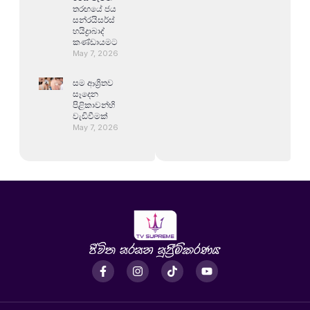
තරඟයේ ජය
සන්රයිසර්ස්
හයිද්‍රාබාද්
කණ්ඩායමට
May 7, 2026
සම ආශ්‍රිතව
සෑදෙන
පිළිකාවන්හි
වැඩිවීමක්
May 7, 2026