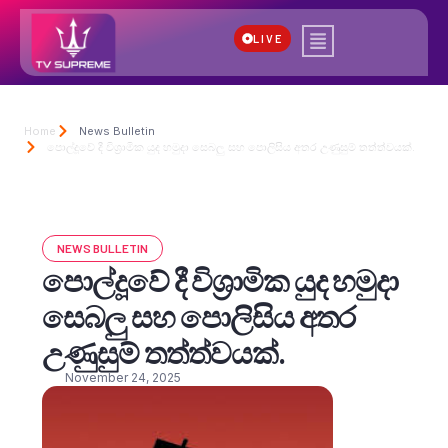
LIVE
Home
News Bulletin
පොල්දූවේ දී විශ්‍රාමික යුද හමුදා සෙබලු සහ පොලිසිය අතර උණුසුම් තත්ත්වයක්.
NEWS BULLETIN
පොල්දූවේ දී විශ්‍රාමික යුද හමුදා
සෙබලු සහ පොලිසිය අතර
උණුසුම් තත්ත්වයක්.
November 24, 2025