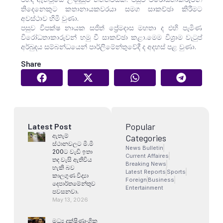
තිදෙනෙකුට කතානායකවරයා සමග සාකච්ඡා කිරීමට
අවස්ථාව හිමි වුණා.
පසුව විපක්ෂ නායක සජිත් ප්‍රේමදාස මහතා ද එහි පැමිණ
විරෝධතාකාරුවන් හමු වී සාකච්ඡා කළා.මෙම විශ්‍රාම වැටුප්
අර්බුදය සම්බන්ධයෙන් පාර්ලිමේන්තුවේදී ද අදහස් පළ වුණා.
Share
Popular
Latest Post
ඇතැම්
Categories
ස්ථානවලට මි.මි
News Bulletin
200ට වැඩි ඉතා
Current Affaires
තද වැසි ඇතිවිය
Breaking News
හැකි බව
Latest Reports
Sports
කාලගුණ විද්‍යා
Foreign
Business
දෙපාර්තමේන්තුව
Entertainment
පවසනවා.
May 13, 2026
මධ්‍ය දක්ෂිණාංශික