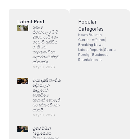
Popular
Latest Post
ඇතැම්
Categories
ස්ථානවලට මි.මි
News Bulletin
200ට වැඩි ඉතා
Current Affaires
තද වැසි ඇතිවිය
Breaking News
හැකි බව
Latest Reports
Sports
කාලගුණ විද්‍යා
Foreign
Business
දෙපාර්තමේන්තුව
Entertainment
පවසනවා.
May 13, 2026
මධ්‍ය දක්ෂිණාංශික
දේශපාලන
කඳවුරෙන්
ඉවත්වීමේ
අදහසක් නොමැති
බව හර්ෂ ද සිල්වා
පවසයි
May 13, 2026
ට්‍රම්ප් විසින්
“ප්‍රොජෙක්ට්
ෆ්‍රීඩම්” මෙහෙයුම