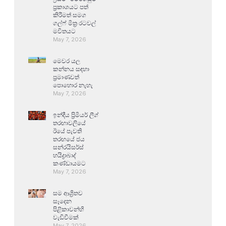
ප්‍රකාශයට පත්
කිරීමත් සමග
ගල්ෆ් මිත්‍ර රටවල්
මවිතයට
May 7, 2026
මෙවර යල
කන්නය සඳහා
ප්‍රමාණවත්
පොහොර නැහැ
May 7, 2026
ඉන්දීය ප්‍රිමියර් ලීග්
තරඟාවලියේ
ඊයේ පැවති
තරඟයේ ජය
සන්රයිසර්ස්
හයිද්‍රාබාද්
කණ්ඩායමට
May 7, 2026
සම ආශ්‍රිතව
සෑදෙන
පිළිකාවන්හි
වැඩිවීමක්
May 7, 2026