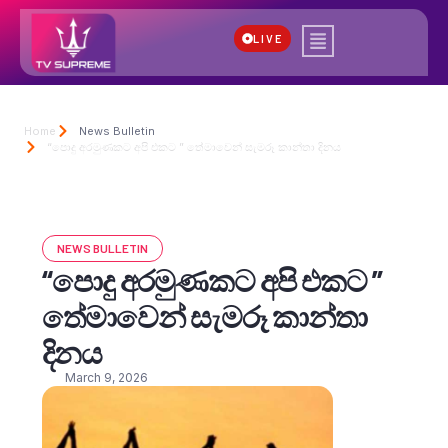
LIVE
Home
News Bulletin
“පොදු අරමුණකට අපි එකට ” තේමාවෙන් සැමරූ කාන්තා දිනය
NEWS BULLETIN
“පොදු අරමුණකට අපි එකට ”
තේමාවෙන් සැමරූ කාන්තා
දිනය
March 9, 2026