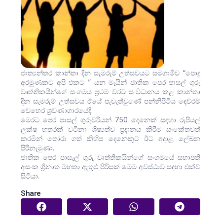
ජාත්‍යන්තර කාන්තා දින සැමරුම් උත්සවයට සමගාමීව “පොදු
අරමුණකට අපි එකට ” යන මැයින් ජාතික පෙර පාසල් ගුරු
වෘත්තිකයින්ගේ සංගමය ප්‍රථම වරට සංවිධානය කළ කාන්තා
දින සැමරුම් උත්සවය ඊයේ පැවැත්වුණේ පන්නිපිටිය දෙව්රම්
වෙහෙර ශ්‍රවණාගාරයේදී.
මෙරට පෙර පාසල් ගුරුවරියන් 750 දෙනෙක් සඳහා රුපියල්
ලක්ෂ හතරක් වටිනා ශිෂ්‍යත්ව ප්‍රදානය කිරීම සංකේතවත්
කරමින් තෝරා ගත් කිහිප දෙනෙකුට ඊට අදාළ ලේඛන
පිරිනැමුණා.
ජාතික පෙර පාසැල් ගුරු වෘත්තිකයින්ගේ සංගමයේ සභාපති
අසංක ශ්‍රීනාත් මහතා ඇතුළු පිරිසක් මෙම අවස්ථාව සඳහා එක්ව
සිටියා.
Share