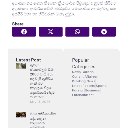
අමාත්‍යාංශය ගෙන තිබෙන ක්‍රියාමාර්ග පිළිබඳව දැනුවත් කිරීමට
අග්‍රාමාත්‍ය ආචාර්ය හරිනි අමරසූරිය මෙනෙවිය අද මල්වතු සහ
අස්ගිිරි මහා නා හිමිවරුන් බැහැ දුටුවා.
Share
Popular
Latest Post
ඇතැම්
Categories
ස්ථානවලට මි.මි
News Bulletin
200ට වැඩි ඉතා
Current Affaires
තද වැසි ඇතිවිය
Breaking News
හැකි බව
Latest Reports
Sports
කාලගුණ විද්‍යා
Foreign
Business
දෙපාර්තමේන්තුව
Entertainment
පවසනවා.
May 13, 2026
මධ්‍ය දක්ෂිණාංශික
දේශපාලන
කඳවුරෙන්
ඉවත්වීමේ