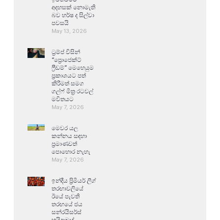
අදහසක් නොමැති
බව හර්ෂ ද සිල්වා
පවසයි
May 13, 2026
ට්‍රම්ප් විසින්
“ප්‍රොජෙක්ට්
ෆ්‍රීඩම්” මෙහෙයුම
ප්‍රකාශයට පත්
කිරීමත් සමග
ගල්ෆ් මිත්‍ර රටවල්
මවිතයට
May 7, 2026
මෙවර යල
කන්නය සඳහා
ප්‍රමාණවත්
පොහොර නැහැ
May 7, 2026
ඉන්දීය ප්‍රිමියර් ලීග්
තරඟාවලියේ
ඊයේ පැවති
තරඟයේ ජය
සන්රයිසර්ස්
හයිද්‍රාබාද්