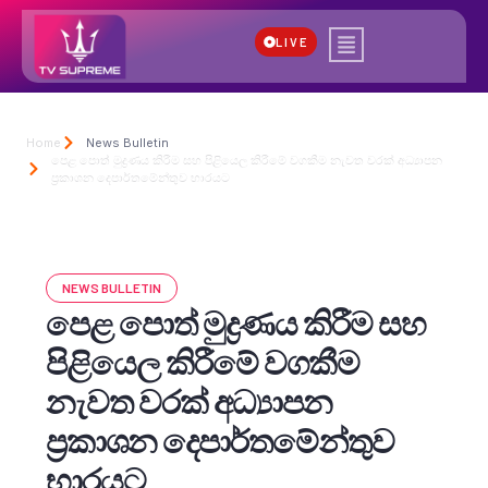
LIVE
Home
News Bulletin
පෙළ පොත් මුද්‍රණය කිරීම සහ පිළියෙල කිරීමේ වගකීම නැවත වරක් අධ්‍යාපන
ප්‍රකාශන දෙපාර්තමේන්තුව භාරයට
NEWS BULLETIN
පෙළ පොත් මුද්‍රණය කිරීම සහ
පිළියෙල කිරීමේ වගකීම
නැවත වරක් අධ්‍යාපන
ප්‍රකාශන දෙපාර්තමේන්තුව
භාරයට