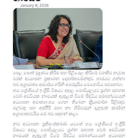
January 8, 2026
පෙළ පොත් මුද්‍රණය කිරීම සහ පිළියෙල කිරීමේ වගකීම නැවත
වරක් අධ්‍යාපන ප්‍රකාශන දෙපාර්තමේන්තුව භාරයට ගන්නා
බව අග්‍රාමාත්‍ය ආචාර්ය හරිනි අමරසූරිය මෙනෙවිය පවසනවා.
හය ශ්‍රේණියේ ඉංග්‍රීසි විෂයට අදාළ මොඩියුලයට ප්‍රශ්න සහගත
වෙබ් අඩවියක නාමයක් ඇතුළත් වීමේ සිද්ධිය සම්බන්ධයෙන්
අධ්‍යාපන අමාත්‍යාංශය ගෙන තිබෙන ක්‍රියාමාර්ග පිළිබඳව
මල්වතු සහ අස්ගිිරි මහා නා හිමිවරුන් දැනුවත් කරමින්
අග්‍රාමාත්‍යවරිය මේ බව සඳහන් කළා.
නව අධ්‍යාපන ප්‍රතිසංස්කරණ යටතේ හය ශ්‍රේණියේ ඉංග්‍රීසි
විෂයට අදාළ මොඩියුලයට ප්‍රශ්න සහගත වෙබ් අඩවියක
නාමයක් ඇතුළත් වීමේ සිද්ධිය සම්බන්ධයෙන් අධ්‍යාපන