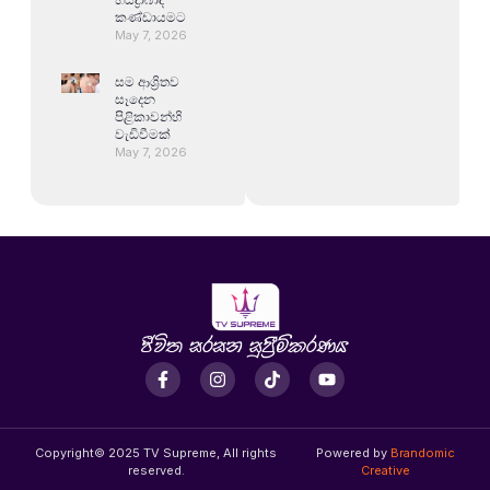
කණ්ඩායමට
May 7, 2026
සම ආශ්‍රිතව
සෑදෙන
පිළිකාවන්හි
වැඩිවීමක්
May 7, 2026
Copyright© 2025 TV Supreme, All rights
Powered by
Brandomic
reserved.
Creative