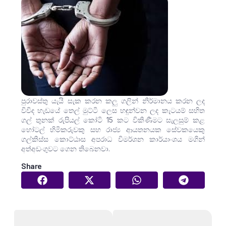
පුරාවස්තු යැයි සැක කරන කලු ගලින් නිර්මානය කරන ලද
විවිද හැඩයේ තෙල් මුට්ටි ලෙස හඳුන්වන ලද කැටයම් සහිත
ගල් තුනක් රුපියල් කෝටි 15 කට විකිණීමට සැලසුම් කළ
හෝටල් හිමිකරුවකු සහ රාජ්‍ය ආයතනයක සේවකයෙකු
ගල්කිස්ස කොට්ඨාස අපරාධ විමර්ශන කාර්යාංශය මගින්
අත්අඩංගුවට ගෙන තිබෙනවා.
Share