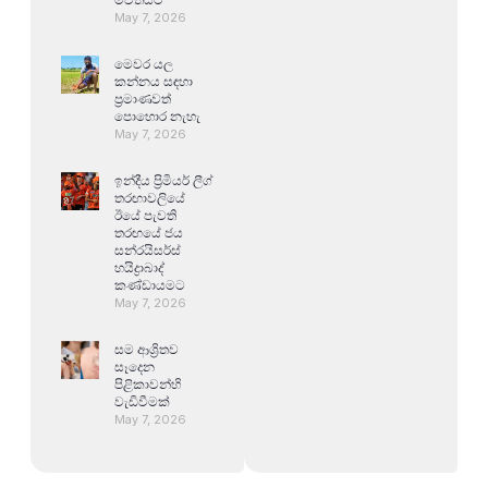
May 7, 2026
මෙවර යල
කන්නය සඳහා
ප්‍රමාණවත්
පොහොර නැහැ
May 7, 2026
ඉන්දීය ප්‍රිමියර් ලීග්
තරඟාවලියේ
ඊයේ පැවති
තරඟයේ ජය
සන්රයිසර්ස්
හයිද්‍රාබාද්
කණ්ඩායමට
May 7, 2026
සම ආශ්‍රිතව
සෑදෙන
පිළිකාවන්හි
වැඩිවීමක්
May 7, 2026