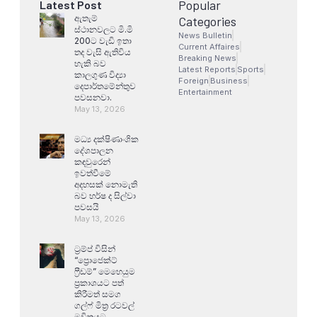
Popular
Latest Post
ඇතැම්
Categories
ස්ථානවලට මි.මි
News Bulletin
200ට වැඩි ඉතා
Current Affaires
තද වැසි ඇතිවිය
Breaking News
හැකි බව
Latest Reports
Sports
කාලගුණ විද්‍යා
Foreign
Business
දෙපාර්තමේන්තුව
Entertainment
පවසනවා.
May 13, 2026
මධ්‍ය දක්ෂිණාංශික
දේශපාලන
කඳවුරෙන්
ඉවත්වීමේ
අදහසක් නොමැති
බව හර්ෂ ද සිල්වා
පවසයි
May 13, 2026
ට්‍රම්ප් විසින්
“ප්‍රොජෙක්ට්
ෆ්‍රීඩම්” මෙහෙයුම
ප්‍රකාශයට පත්
කිරීමත් සමග
ගල්ෆ් මිත්‍ර රටවල්
මවිතයට