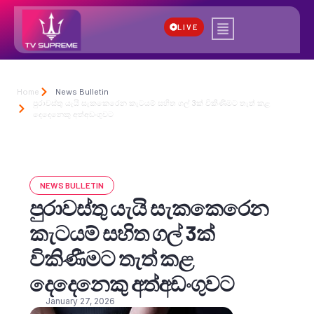
LIVE
Home
News Bulletin
පුරාවස්තු යැයි සැකකෙරෙන කැටයම් සහිත ගල් 3ක් විකිණීමට තැත් කළ
දෙදෙනෙකු අත්අඩංගුවට
NEWS BULLETIN
පුරාවස්තු යැයි සැකකෙරෙන
කැටයම් සහිත ගල් 3ක්
විකිණීමට තැත් කළ
දෙදෙනෙකු අත්අඩංගුවට
January 27, 2026