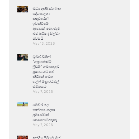
මධ්‍ය දක්ෂිණාංශික
දේශපාලන
කඳවුරෙන්
ඉවත්වීමේ
අදහසක් නොමැති
බව හර්ෂ ද සිල්වා
පවසයි
May 13, 2026
ට්‍රම්ප් විසින්
“ප්‍රොජෙක්ට්
ෆ්‍රීඩම්” මෙහෙයුම
ප්‍රකාශයට පත්
කිරීමත් සමග
ගල්ෆ් මිත්‍ර රටවල්
මවිතයට
May 7, 2026
මෙවර යල
කන්නය සඳහා
ප්‍රමාණවත්
පොහොර නැහැ
May 7, 2026
ඉන්දීය ප්‍රිමියර් ලීග්