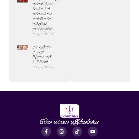
තරඟාවලියේ
ඊයේ පැවති
තරඟයේ ජය
සන්රයිසර්ස්
හයිද්‍රාබාද්
කණ්ඩායමට
May 7, 2026
සම ආශ්‍රිතව
සෑදෙන
පිළිකාවන්හි
වැඩිවීමක්
May 7, 2026