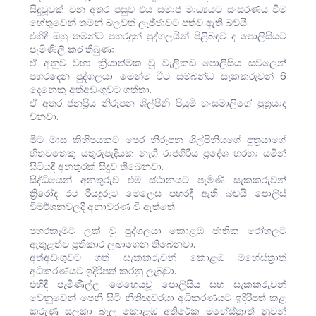
සිදුවූවක් වන අතර පසුව එය සමාජ මාධ්‍යයට සංසරණය වීම
හේතුවෙන් තමන් බලවත් ලැජ්ජාවට පත්ව ඇති බවයි.
එහිදී ඔහු තමන්ට පහරදුන් පුද්ගලයින් පිළිබඳව ද පොලිසියට
පැමිණිලි කර තිබුණා.
ඒ අනුව වහා ක්‍රියාත්මක වූ වැලිකඩ පොලිසිය සවලෙන්
පහරදෙන පුද්ගලයා මෙන්ම ඊට සම්බන්ධ සැකකරුවන් 6
දෙනෙකු අත්අඩංගුවට ගත්තා.
ඒ අතර ජනප්‍රිය නිරූපන ශිල්පිනි පියුමි හංසමාලිගේ පුත්‍රයාද
වනවා.
මීට මාස කිහිපයකට පෙර නිරූපන ශිල්පිනියගේ පුත්‍රයාගේ
හිතවතෙකු යතුරුපැදියක නැගී රාජගිරිය ප්‍රදේශ හරහා යමින්
සිටියදී අනතුරක් සිදුව තිබෙනවා.
සිද්ධියෙන් අනතුරුව එම ස්ථානයට පැමිණි සැකකරුවන්
ත්‍රිරෝද රථ රියදුරුට මෙලෙස පහරදී ඇති බවයි පොලිස්
විමර්ශනවලදී අනාවරණ වී ඇත්තේ.
පහරකෑමට ලක් වූ පුද්ගලයා කොළඹ ජාතික රෝහලට
ඇතුළත්ව ප්‍රතිකාර ලබාගෙන තිබෙනවා.
අත්අඩංගුවට ගත් සැකකරුවන් කොළඹ මහේස්ත්‍රාත්
අධිකරණයට ඉදිරිපත් කරනු ලැබුවා.
එහිදී පැමිණිල්ල මෙහෙයවූ පොලිසිය සහ සැකකරුවන්
වෙනුවෙන් පෙනී සිටි නීතිඥවරයා අධිකරණයට ඉදිරිපත් කළ
කරුණු සලකා බැලූ කොළඹ අතිරේක මහේස්ත්‍රාත් නුවන්