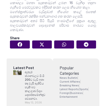
කෞශල්‍ය මහතා සැකකරුවන් ලබන 16 වැනිදා හඳුනා
ගැනීමේ පෙරට්ටුවකට ඉදිරිපත් කරන ලෙස නියෝග කළා.
මහේස්ත්‍රාත්වරයා වැඩිදුරටත් නියෝග කළේ එතෙක්
සැකකරුවන් රක්ෂිත බන්ධනාගාර ගත කරන ලෙසයි.
සැකකරුවන් අතර සිටි පියුමි හංසමාලිගේ පුත්‍රයා ඇතුලු
බාලවයස්කරුවන් දෙදෙනෙක් පරිවාස භාරයට යොමු
කෙරුණා.
Share
Popular
Latest Post
ඇතැම්
Categories
ස්ථානවලට මි.මි
News Bulletin
200ට වැඩි ඉතා
Current Affaires
තද වැසි ඇතිවිය
Breaking News
හැකි බව
Latest Reports
Sports
කාලගුණ විද්‍යා
Foreign
Business
දෙපාර්තමේන්තුව
Entertainment
පවසනවා.
May 13, 2026