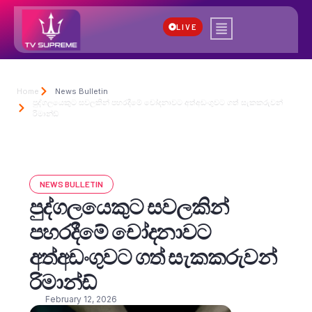
LIVE
Home
News Bulletin
පුද්ගලයෙකුට සවලකින් පහරදීමේ චෝදනාවට අත්අඩංගුවට ගත් සැකකරුවන්
රිමාන්ඩ්
NEWS BULLETIN
පුද්ගලයෙකුට සවලකින්
පහරදීමේ චෝදනාවට
අත්අඩංගුවට ගත් සැකකරුවන්
රිමාන්ඩ්
February 12, 2026