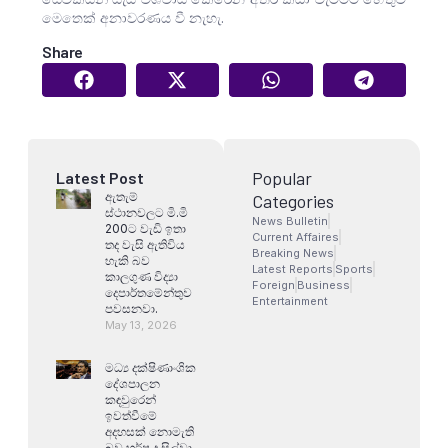
මෙතෙක් අනාවරණය වී නැහැ.
Share
Popular
Latest Post
ඇතැම්
Categories
ස්ථානවලට මි.මි
News Bulletin
200ට වැඩි ඉතා
Current Affaires
තද වැසි ඇතිවිය
Breaking News
හැකි බව
Latest Reports
Sports
කාලගුණ විද්‍යා
Foreign
Business
දෙපාර්තමේන්තුව
Entertainment
පවසනවා.
May 13, 2026
මධ්‍ය දක්ෂිණාංශික
දේශපාලන
කඳවුරෙන්
ඉවත්වීමේ
අදහසක් නොමැති
බව හර්ෂ ද සිල්වා