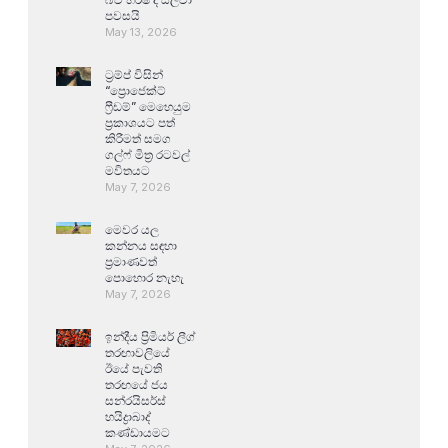
පවසයි
May 13, 2026
ට්‍රම්ප් විසින්
“ප්‍රොජෙක්ට්
ෆ්‍රීඩම්” මෙහෙයුම
ප්‍රකාශයට පත්
කිරීමත් සමග
ගල්ෆ් මිත්‍ර රටවල්
මවිතයට
May 7, 2026
මෙවර යල
කන්නය සඳහා
ප්‍රමාණවත්
පොහොර නැහැ
May 7, 2026
ඉන්දීය ප්‍රිමියර් ලීග්
තරඟාවලියේ
ඊයේ පැවති
තරඟයේ ජය
සන්රයිසර්ස්
හයිද්‍රාබාද්
කණ්ඩායමට