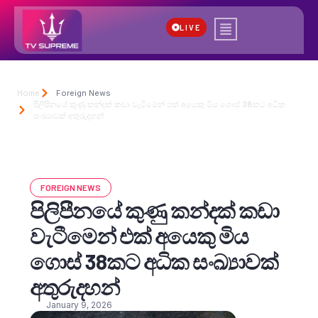
LIVE
Home
Foreign News
පිලිපීනයේ කුණු කන්දක් කඩා වැටීමෙන් එක් අයෙකු මිය ගොස් 38කට අධික
සංඛ්‍යාවක් අතුරුදහන්
FOREIGN NEWS
පිලිපීනයේ කුණු කන්දක් කඩා
වැටීමෙන් එක් අයෙකු මිය
ගොස් 38කට අධික සංඛ්‍යාවක්
අතුරුදහන්
January 9, 2026