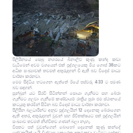
පිලිපීනයේ සෙබු නගරයේ බිනාලිව් කුණු කන්ද කඩා
වැටීමෙන් අවම වශයෙන් එක් පුද්ගලයෙකු මිය ගොස් 38කට
අධික සංඛ්‍යාවක් තවමත් අතුරුදහන් වී ඇති බව විදෙස් මාධ්‍ය
වාර්තා කරනවා.
මෙම සිද්ධිය හටගෙන ඇත්තේ ඊයේ පස්වරු 4:33 ට පමණ
බව සඳහන්.
සුන්බුන් යට සිරවී සිටින්නන් සොයා ගැනීමට සහ බේරා
ගැනීමට ගලවා ගැනීමේ කණ්ඩායම් රාත්‍රිය පුරා එම ස්ථානයේ
කටයුතු කරමින් සිටින බව විදෙස් මාධ්‍ය වාර්තා කරනවා.
පිලිපීන බලධාරීන්ට අනුව පුද්ගලයින් 12 දෙනෙකු බේරාගෙන
ඇති අතර, අතුරුදහන් වුවන් සහ ජිවිතක්ෂයට පත් පුද්ගලයින්
සංඛ්‍යාව තවමත් නිශ්චිතව ගණන් බලා නැහැ.
විපතට පත් වූවන්ගෙන් බොහෝ දෙනෙක් කුණු කන්දේ
සේවකයින් යැයි විශ්වාස කෙරෙන අතර කඩා වැටීමට හේතුව