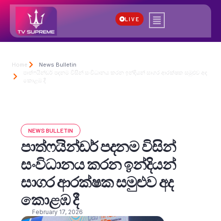
LIVE
Home
News Bulletin
පාත්ෆයින්ඩර් පදනම විසින් සංවිධානය කරන ඉන්දියන් සාගර ආරක්ෂක සමුළුව අද
කොළඹ දී
NEWS BULLETIN
පාත්ෆයින්ඩර් පදනම විසින්
සංවිධානය කරන ඉන්දියන්
සාගර ආරක්ෂක සමුළුව අද
කොළඹ දී
February 17, 2026