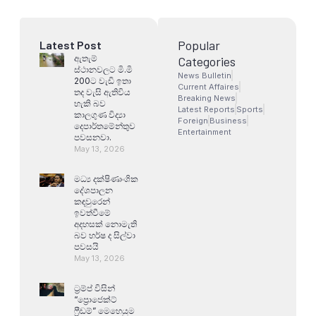
Popular
Latest Post
ඇතැම්
Categories
ස්ථානවලට මි.මි
News Bulletin
200ට වැඩි ඉතා
Current Affaires
තද වැසි ඇතිවිය
Breaking News
හැකි බව
Latest Reports
Sports
කාලගුණ විද්‍යා
Foreign
Business
දෙපාර්තමේන්තුව
Entertainment
පවසනවා.
May 13, 2026
මධ්‍ය දක්ෂිණාංශික
දේශපාලන
කඳවුරෙන්
ඉවත්වීමේ
අදහසක් නොමැති
බව හර්ෂ ද සිල්වා
පවසයි
May 13, 2026
ට්‍රම්ප් විසින්
“ප්‍රොජෙක්ට්
ෆ්‍රීඩම්” මෙහෙයුම