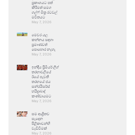
ප්‍රකාශයට පත්
කිරීමත් සමග
ගල්ෆ් මිත්‍ර රටවල්
මවිතයට
May 7, 2026
මෙවර යල
කන්නය සඳහා
ප්‍රමාණවත්
පොහොර නැහැ
May 7, 2026
ඉන්දීය ප්‍රිමියර් ලීග්
තරඟාවලියේ
ඊයේ පැවති
තරඟයේ ජය
සන්රයිසර්ස්
හයිද්‍රාබාද්
කණ්ඩායමට
May 7, 2026
සම ආශ්‍රිතව
සෑදෙන
පිළිකාවන්හි
වැඩිවීමක්
May 7, 2026