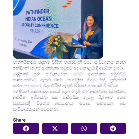
පාත්ෆයින්ඩර් පදනම විසින් හතරවැනි වරට සංවිධානය කරන
ඉන්දියන් සාගර ආරක්ෂක සමුළුව අද කොළඹ දී ආරම්භ වුණා.
දෙදිනක් පුරා පැවැත්වෙන මෙම ආරක්ෂක සමුළුවට
තානාපතිවරු ඇතුළු රාජ්‍ය තාන්ත්‍රික නිලධාරීන්, ප්‍රතිපත්ති
සම්පාදකයනන්, විද්‍යාර්ථීන් ඇතුළු පිරිසක් සහභාගී වී සිටියා.
ඉන්දියන් සාගර කලාපයේ පැන නැගී එන ආරක්ෂක ප්‍රවණතා,
ආර්ථික අභියෝග සහ පාරිසරික ගැටලු පිළිබඳව මෙම
සමුළුවේදී විශේෂ අවධානය යොමු කෙරෙන බව
සංවිධායකයන් පවසනවා.
Share