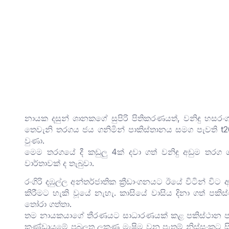
නායක දසුන් ශානකගේ සුපිරි පිතිකරණයත්, වනිඳු හසරංගග
තෙවැනි තරගය ජය ගනිමින් පාකිස්තානය සමග පැවති t2
වුණා.
මෙම තරගයේ දී කඩුලු 4ක් දවා ගත් වනිඳු අඩුම තරග 
වාර්තාවක් ද තැබුවා.
රංගිරි දඹුල්ල අන්තර්ජාතික ක්‍රීඩාංගනයට ඊයේ විටින්
කිරීමට හැකි වූයේ නැහැ. කාසියේ වාසිය දිනා ගත් පකි
තෝරා ගත්තා.
තම නායකයාගේ තීරණයට සාධාරණයක් කළ පකිස්ථාන පන්ද
කණ්ඩායමේ ප්‍රබලත ලකුණු මැෂිම වන පැතුම් නිස්සංකට සිය 