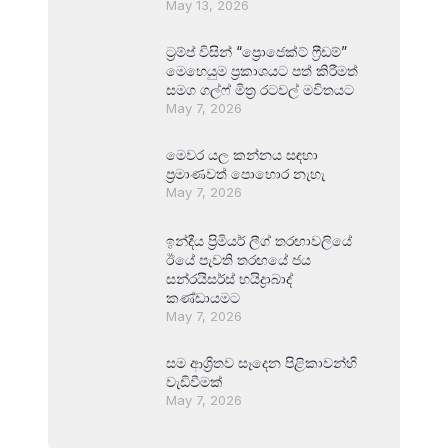
May 13, 2026
ට්‍රම්ප් විසින් “ප්‍රොජෙක්ට් ෆ්‍රීඩම්”
මෙහෙයුම ප්‍රකාශයට පත් කිරීමත්
සමග ගල්ෆ් මිත්‍ර රටවල් මවිතයට
May 7, 2026
මෙවර යල කන්නය සඳහා
ප්‍රමාණවත් පොහොර නැහැ
May 7, 2026
ඉන්දීය ප්‍රිමියර් ලීග් තරඟාවලියේ
ඊයේ පැවති තරඟයේ ජය
සන්රයිසර්ස් හයිද්‍රාබාද්
කණ්ඩායමට
May 7, 2026
සම ආශ්‍රිතව සෑදෙන පිළිකාවන්හි
වැඩිවීමක්
May 7, 2026