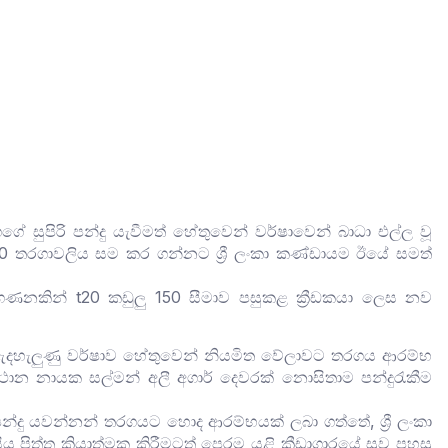
ේ සුපිරි පන්දු යැවීමත් හේතුවෙන් වර්ෂාවෙන් බාධා එල්ල වූ
0 තරගාවලිය සම කර ගන්නට ශ්‍රී ලංකා කණ්ඩායම ඊයේ සමත්
ගණනකින් t20 කඩුලු 150 සීමාව පසුකළ ක්‍රීඩකයා ලෙස නව
 විට ඇදහැලුණු වර්ෂාව හේතුවෙන් නියමිත වේලාවට තරගය ආරම්භ
ස්ථාන නායක සල්මන් අලී අගාර් දෙවරක් නොසිතාම පන්දුරැකීම
ු යවන්නන් තරගයට හොද ආරම්භයක් ලබා ගත්තේ, ශ්‍රී ලංකා
පිත්ත ක්‍රියාත්මක කිරීමටත් පෙරම යළි ක්‍රීඩාගාරයේ සුව පහසු