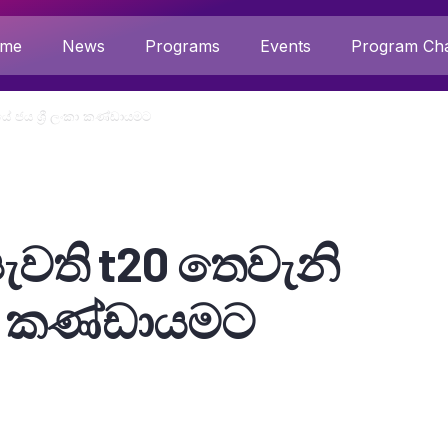
me
News
Programs
Events
Program Cha
 ජය ශ්‍රී ලංකා කණ්ඩායමට
ැවති t20 තෙවැනි
කා කණ්ඩායමට