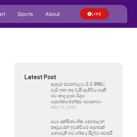
rt
Sports
About
LIVE
Latest Post
ඇතැම් ස්ථානවලට මි.මි 200ට
වැඩි ඉතා තද වැසි ඇතිවිය හැකි
බව කාලගුණ විද්‍යා
දෙපාර්තමේන්තුව පවසනවා.
May 13, 2026
මධ්‍ය දක්ෂිණාංශික දේශපාලන
කඳවුරෙන් ඉවත්වීමේ අදහසක්
නොමැති බව හර්ෂ ද සිල්වා පවසයි