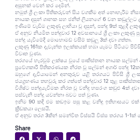
අසුනක් වෙන් කර දෙමින්.
නමුත් ශ්‍රී ලංකා පිතිකරුවන් සිය වගකීම අත් නොහැරීම නිසා
නායක දසුන් ශානක සහ ජනිත් ලියනගේ 6 වන කඩුල්ලට 
ඉණිමේ වැඩිම ලකුණු ලාභියා වූ දසුන්, පන්දු 9ක් තුළදී ල
ඒ අනුව නියමිත පන්දුවාර 12 අවසානයේ ශ්‍රී ලංකා ලකුණු 
පන්දු යැවීමේදී මොහොමඩ් වසීම් කඩුලු 3ක් දවා ගත්තා.
ලකුණු 161ක දැවැන්ත ඉලක්කයක් හඹා යෑමට පිටියට පිවිසි
විවෘත වුණා.
තරගයේ හැරවුම් ලක්ෂය වුයේ පාකිස්තාන නායක සල්මන් අග
ප්‍රවේගකාරී පිතිකරණයක නිරත වූ සල්මන් අගාර් පන්දු 12ක
ඔහුගේ දැවීයාමෙන් අනතුරුව යළි තරගයට පිවිසි ශ්‍රී 
ජයග්‍රහණය තහවුරු කර ගත්තේ පන්දුවාර 12 තුළ පාකිස්ත
විශිෂ්ට පන්දුයැවීමක නිරත වූ වනිදු හසරංග කඩුළු 4ක් දවා
පස්වැනි පන්දු යවන්නා බවට පත් වුණා.
ඉනිම 90 කදී එම කඩඉම පසු කළ වනිඳු ඉතිහාසයට එක් වන
ක්‍රීඩකයා ලෙසයි.
ඒ අනුව තරග 3කින් සමන්විත විස්සයි විස්ස තරගය 1-1ක් 
Share