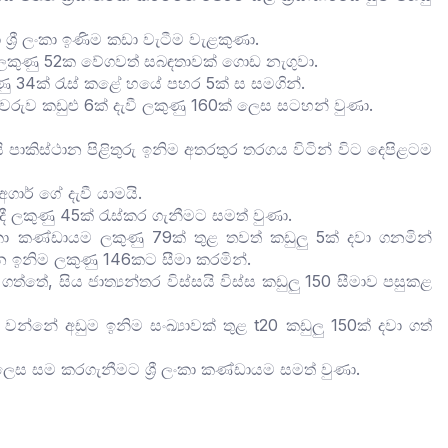
 ශ්‍රී ලංකා ඉණිම කඩා වැටීම වැළකුණා.
ලකුණු 52ක වේගවත් සබඳතාවක් ගොඩ නැගුවා.
කුණු 34ක් රැස් කළේ හයේ පහර 5ක් ස සමගින්.
පුවරුව කඩුළු 6ක් දැවී ලකුණු 160ක් ලෙස සටහන් වුණා.
 පාකිස්ථාන පිළිතුරු ඉනිම අතරතුර තරගය විටින් විට දෙපිළටම
ාර් ගේ දැවී යාමයි.
දී ලකුණු 45ක් රැස්කර ගැනීමට සමත් වුණා.
ලංකා කණ්ඩායම ලකුණු 79ක් තුළ තවත් කඩුලු 5ක් දවා ගනමින්
ාන ඉනිම ලකුණු 146කට සීමා කරමින්.
 ගත්තේ, සිය ජාත්‍යන්තර විස්සයි විස්ස කඩුලු 150 සීමාව පසුකළ
්නේ අඩුම ඉනිම සංඛ්‍යාවක් තුළ t20 කඩුලු 150ක් දවා ගත්
ලෙස සම කරගැනීමට ශ්‍රී ලංකා කණ්ඩායම සමත් වුණා.