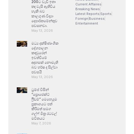
200ට වැඩි ඉතා
Current Affaires
තද වැසි ඇතිවිය
Breaking News
හැකි බව
Latest Reports
Sports
කාලගුණ විද්‍යා
Foreign
Business
දෙපාර්තමේන්තුව
Entertainment
පවසනවා.
May 13, 2026
මධ්‍ය දක්ෂිණාංශික
දේශපාලන
කඳවුරෙන්
ඉවත්වීමේ
අදහසක් නොමැති
බව හර්ෂ ද සිල්වා
පවසයි
May 13, 2026
ට්‍රම්ප් විසින්
“ප්‍රොජෙක්ට්
ෆ්‍රීඩම්” මෙහෙයුම
ප්‍රකාශයට පත්
කිරීමත් සමග
ගල්ෆ් මිත්‍ර රටවල්
මවිතයට
May 7, 2026