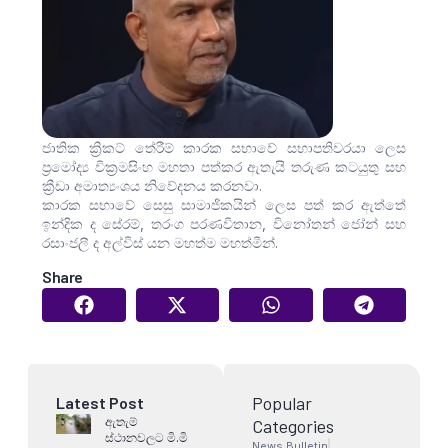
ජාතික ක්‍රිකට් තේරීම් කාරක සභාවේ සභාපතිවරයා ලෙස
ප්‍රමෝද්‍ය වික්‍රමසිංහ මහතා පත්කර ඇතැයි තරුණ කටයුතු සහ
ක්‍රීඩා අමාත්‍යංශය නිවේදනය කරනවා.
කාරක සභාවේ සෙසු සාමාජිකයින් ලෙස පත් කර ඇත්තේ
ඉන්දික ද සේරම්, තරංග පරණවිතාන, විනෝතන් ජෝන් සහ
රසාංජලී ද අල්විස් යන මහත්ම මහත්මීන්.
Share
Popular
Latest Post
ඇතැම්
Categories
ස්ථානවලට මි.මි
News Bulletin