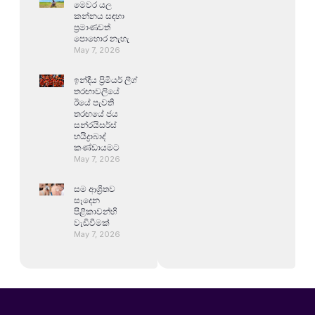
මෙවර යල
කන්නය සඳහා
ප්‍රමාණවත්
පොහොර නැහැ
May 7, 2026
ඉන්දීය ප්‍රිමියර් ලීග්
තරඟාවලියේ
ඊයේ පැවති
තරඟයේ ජය
සන්රයිසර්ස්
හයිද්‍රාබාද්
කණ්ඩායමට
May 7, 2026
සම ආශ්‍රිතව
සෑදෙන
පිළිකාවන්හි
වැඩිවීමක්
May 7, 2026