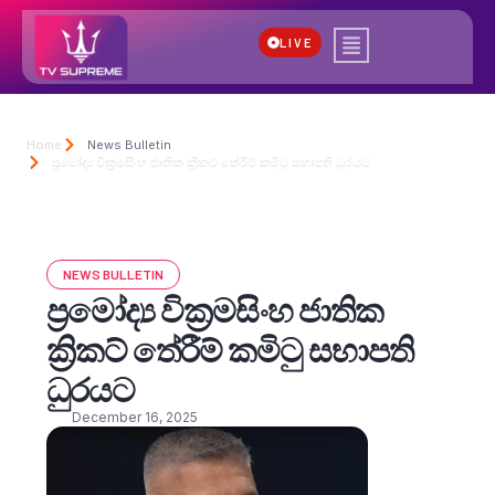
LIVE
Home
News Bulletin
ප්‍රමෝද්‍ය වික්‍රමසිංහ ජාතික ක්‍රිකට් තේරීම් කමිටු සභාපති ධුරයට
NEWS BULLETIN
ප්‍රමෝද්‍ය වික්‍රමසිංහ ජාතික
ක්‍රිකට් තේරීම් කමිටු සභාපති
ධුරයට
December 16, 2025