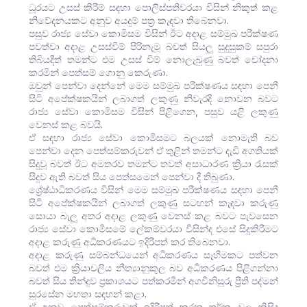
ධූරයට උසස් කිරීම් සඳහා පොලිස්පතිවරයා විසින් නිකුත් කළ
නිවේදනයකට අනුව අයදුම් පත්‍ර කැඳවා තිබෙනවා.
පසුව රාජ්‍ය සේවා කොමිසම විසින් ඊට අදාළ සම්මුඛ පරීක්ෂණ
පවත්වා අදාළ උසස්වීම් පිරිනැමූ බවත් සියලු සුදුසුකම් සපුරා
තිබියදීත් තමන්ට එම උසස් වීම් නොලැබුණු බවත් චෝදනා
කරමින් පෙත්සම් ගොනු කෙරුණා.
ඔවුන් පෙන්වා දෙන්නේ මෙම සම්මුඛ පරීක්ෂණය සඳහා පෙනී
සිටි අපේක්ෂකයින් ලබාගත් ලකුණු නිවැරදි නොවන බවට
රාජ්‍ය සේවා කොමිසම විසින් පිළිගෙන, පසුව යළි ලකුණු
වෙනස් කළ බවයි.
ඒ සඳහා රාජ්‍ය සේවා කොමිසමට බලයක් නොමැති බව
පෙන්වා දෙන පෙත්සම්කරුවන් ඒ තුළින් තමන්ට දැඩි අගතියක්
සිදුවූ බවත් ඊට අමතරව තමන්ට තවත් අසාධාරණ ක්‍රියා රැසක්
සිදුව ඇති බවත් සිය පෙත්සමෙන් පෙන්වා දී තිබුණා.
ශ්‍රේෂ්ඨාධිකරණය විසින් මෙම සම්මුඛ පරීක්ෂණය සඳහා පෙනී
සිටි අපේක්ෂකයින් ලබාගත් ලකුණු සටහන් කැඳවා කරුණු
සොයා බැලූ අතර අදාළ ලකුණු වෙනස් කළ බවට පැවසෙන
රාජ්‍ය සේවා කොමිසමේ ලේකම්වරයා විසින්ද එසේ සිදුකිරීමට
අදාළ කරුණු අධිකරණයට ඉදිරිපත් කර තිබෙනවා.
අදාළ කරුණු සම්බන්ධයෙන් අධිකරණය සෑහීමකට පත්වන
බවත් එම ක්‍රියාවලිය නීත්‍යානුකූල බව අධිකරණය පිළිගන්නා
බවත් සිය තීන්දුව ප්‍රකාශයට පත්කරමින් අගවිනිසුරු ප්‍රීති පද්මන්
සුරසේන මහතා සඳහන් කළා.
ඒ අනුව පෙත්සම්කරුවන් ඉදිරිපත් කරන තර්ක වල කිසිදු