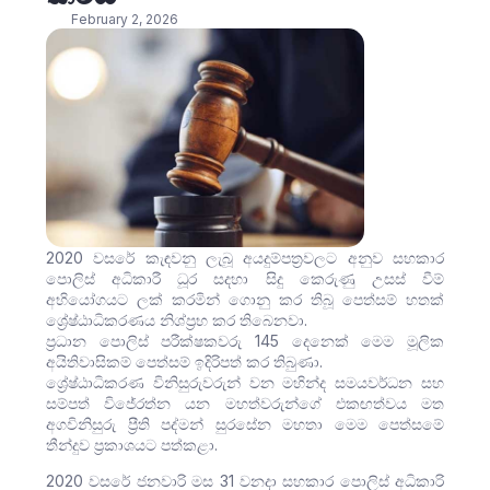
February 2, 2026
2020 වසරේ කැඳවනු ලැබූ අයදුම්පත්‍රවලට අනුව සහකාර
පොලිස් අධිකාරී ධූර සදහා සිදු කෙරුණු උසස් වීම්
අභියෝගයට ලක් කරමින් ගොනු කර තිබූ පෙත්සම් හතක්
ශ්‍රේෂ්ඨාධිකරණය නිශ්ප්‍රභ කර තිබෙනවා.
ප්‍රධාන පොලිස් පරීක්ෂකවරු 145 දෙනෙක් මෙම මූලික
අයිතිවාසිකම් පෙත්සම් ඉදිරිපත් කර තිබුණා.
ශ්‍රේෂ්ඨාධිකරණ විනිසුරුවරුන් වන මහින්ද සමයවර්ධන සහ
සම්පත් විජේරත්න යන මහත්වරුන්ගේ එකඟත්වය මත
අගවිනිසුරු ප්‍රීති පද්මන් සුරසේන මහතා මෙම පෙත්සමේ
තීන්දුව ප්‍රකාශයට පත්කළා.
2020 වසරේ ජනවාරි මස 31 වනදා සහකාර පොලිස් අධිකාරි