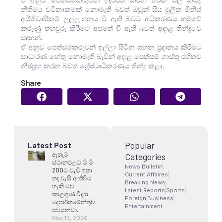
නීතිමය වටිනාකමක් නොමැති බවත් ඔවුන් සිය මූලික මිනිස්
අයිතිවාසිකම් උල්ලංඝනය වී ඇති බවට අධිකරණය හමුවේ
කරුණු තහවුරු කිරීමට අසමත් වී ඇති බවත් අදාළ තීන්දුවේ
සඳහන්.
ඒ අනුව පෙත්සම්කරුවන් ඉල්ලා සිටින සහන ප්‍රදානය කිරීමට
සාධාරණ හේතු නොමැති බැවින් අදාළ පෙත්සම් ගාස්තු රහිතව
නිෂ්ප්‍රභ කරන බවත් ශ්‍රේෂ්ඨාධිකරණය තීන්දු කළා.
Share
Popular
Latest Post
ඇතැම්
Categories
ස්ථානවලට මි.මි
News Bulletin
200ට වැඩි ඉතා
Current Affaires
තද වැසි ඇතිවිය
Breaking News
හැකි බව
Latest Reports
Sports
කාලගුණ විද්‍යා
Foreign
Business
දෙපාර්තමේන්තුව
Entertainment
පවසනවා.
May 13, 2026