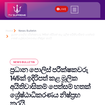
LIVE
Home
News Bulletin
ප්‍රධාන පොලිස් පරීක්ෂකවරු 145ක් ඉදිරිපත් කළ මූලික අයිතිවාසිකම් පෙත්සම්
හතක් ශ්‍රේෂ්ඨාධිකරණය නිෂ්ප්‍රභ කරයි
NEWS BULLETIN
ප්‍රධාන පොලිස් පරීක්ෂකවරු
145ක් ඉදිරිපත් කළ මූලික
අයිතිවාසිකම් පෙත්සම් හතක්
ශ්‍රේෂ්ඨාධිකරණය නිෂ්ප්‍රභ
කරයි