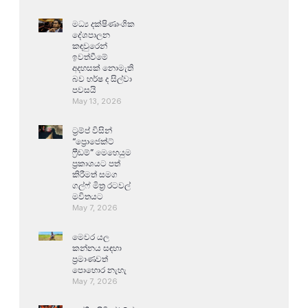
මධ්‍ය දක්ෂිණාංශික
දේශපාලන
කඳවුරෙන්
ඉවත්වීමේ
අදහසක් නොමැති
බව හර්ෂ ද සිල්වා
පවසයි
May 13, 2026
ට්‍රම්ප් විසින්
“ප්‍රොජෙක්ට්
ෆ්‍රීඩම්” මෙහෙයුම
ප්‍රකාශයට පත්
කිරීමත් සමග
ගල්ෆ් මිත්‍ර රටවල්
මවිතයට
May 7, 2026
මෙවර යල
කන්නය සඳහා
ප්‍රමාණවත්
පොහොර නැහැ
May 7, 2026