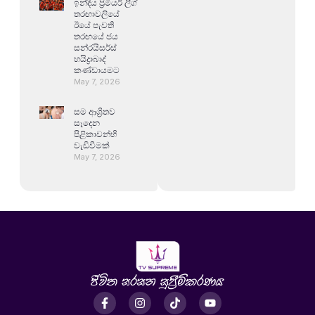
ඉන්දීය ප්‍රිමියර් ලීග්
තරඟාවලියේ
ඊයේ පැවති
තරඟයේ ජය
සන්රයිසර්ස්
හයිද්‍රාබාද්
කණ්ඩායමට
May 7, 2026
සම ආශ්‍රිතව
සෑදෙන
පිළිකාවන්හි
වැඩිවීමක්
May 7, 2026