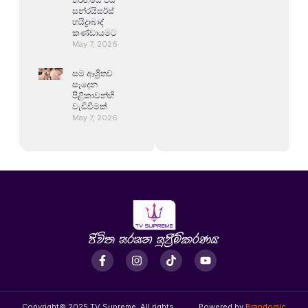
සන්රයිසර්ස්
හයිද්‍රාබාද්
කණ්ඩායමට
May 7, 2026
සම ආශ්‍රිතව
සෑදෙන
පිළිකාවන්හි
වැඩිවීමක්
May 7, 2026
Copyright© 2025 TV Supreme, All rights
Powered by
Brandomic