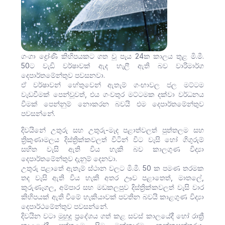
ගංගා ද්‍රෝණි කිහිපයකට ගත වූ පැය 24ක කාලය තුළ මි.මී.
50ට වැඩි වර්ෂාවක් ඇද හැලී ඇති බව වාරිමාර්ග
දෙපාර්තමේන්තුව පවසනවා.
ඒ වර්ෂාවන් හේතුවෙන් ඇතැම් ගංඟාවල ජල මට්ටම
වැඩවීමක් පෙන්වූවත්, එය ගංවතුර මට්ටමක දක්වා වර්ධනය
වීමක් පෙන්නුම් නොකරන බව‍යි එම දෙපාර්තමේන්තුව
පවසන්නේ.
දිවයිනේ උතුරු සහ උතුරු-මැද පළාත්වලත් පුත්තලම සහ
ත්‍රිකුණාමලය දිස්ත්‍රික්කවලත් විටින් විට වැසි හෝ ගිගුරුම්
සහිත වැසි ඇති විය හැකි බව කාලගුණ විද්‍යා
දෙපාර්තමේන්තුව දැනුම් දෙනවා.
උතුරු පළාතේ ඇතැම් ස්ථාන වලට මි.මී. 50 ක පමණ තරමක
තද වැසි ඇති විය හැකි අතර ඌව පළාතෙත්, මාතලේ,
කුරුණෑගල, අම්පාර සහ මඩකලපුව දිස්ත්‍රික්කවලත් වැසි වාර
කිහිපයක් ඇති වීමේ හැකියාවක් පවතින බවයි කාළගුණ විද්‍යා
දෙපාර්ථමේන්තුව පවසන්නේ.
දිවයින වටා මුහුදු ප්‍රදේශය ගත් කළ සවස් කාලයේදී හෝ රාත්‍රී