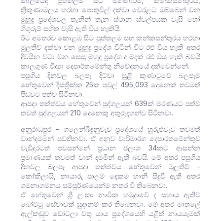
කාලයේදී පුත්තලම සිට මන්නාරම, කන්කසන්තුරය,
ත්‍රිකුණාමලය හරහා පොතුවිල් දක්වා වෙරළට ඔබ්බෙන් වන
මුහුදු ප්‍රදේශවල තැනින් තැන ස්ථාන ස්වල්පයක වැසි හෝ
ගිගුරුම් සහිත වැසි ඇති විය හැකියි.
ඊට අමතරව කොළඹ සිට පුත්තලම සහ කන්කසන්තුරය හරහා
මුලතිව් දක්වා වන මුහුදු ප්‍රදේශ විටින් විට රළු විය හැකි අතර
දිවයින වටා වන සෙසු මුහුදු ප්‍රදේශ ද මදක් රළු විය හැකි බව‍යි
කාලගුණ විද්‍යා දෙපාර්තමේන්තු නිවේදනයේ දක්වෙන්නේ.
පසුගිය දිනවල බලපෑ දිට්වා සුළි කුණාටුවේ බලපෑම
හේතුවෙන් දිස්ත්‍රික්ක 25ක පවුල් 495,093 දෙනෙක් තවමත්
පීඩවට පත්ව සිටිනවා.
ආපදා තත්ත්වය හේතුවෙන් පුද්ගලයන් 639ක් මරණයට පත්ව
තවත් පුද්ගලයන් 210 දෙනෙකු අතුරුදහන්ව සිටිනවා.
අනුරාධපුර – ගලෙන්බිඳුනුවැව ප්‍රදේශයේ හුරුළුවැව තවමත්
වාන්දමමින් පවතිනවා. ඒ අනුව වාරිමාර්ග දෙපාර්තමේන්තුව
වැඩිදුරටත් පවසන්නේ ප්‍රධාන ජලාශ 34කට ආසන්න
ප්‍රමාණයක් තවමත් වාන් දමමින් ඇති බවයි. මේ අතර පසුගිය
දිනවල බලපෑ ආපදා තත්ත්වය හේතුවෙන් මුලතිව් –
කෝකිලායි, නායාරු පාලම් දෙකම හානි සිදුවී ඇති අතර
ගමනාගමනය සම්පූර්ණයෙන්ම නතර වී තිබෙනවා.
ඒ හේතුවෙන් ශ්‍රී ලංකා නාවික හමුදාවේ ද සහාය ඇතිව
බෝට්ටු සේවාවක් සුදානම් කර තිබෙනවා. මේ අතර මාතලේ
ඇල්කඩුව ඩෝටලා වතු යාය ප්‍රදේශයෙහි යළිත් නායයෑමක්