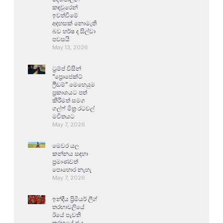
කඳවුරෙන්
ඉවත්වීමේ
අදහසක් නොමැති
බව හර්ෂ ද සිල්වා
පවසයි
May 13, 2026
ට්‍රම්ප් විසින්
“ප්‍රොජෙක්ට්
ෆ්‍රීඩම්” මෙහෙයුම
ප්‍රකාශයට පත්
කිරීමත් සමග
ගල්ෆ් මිත්‍ර රටවල්
මවිතයට
May 7, 2026
මෙවර යල
කන්නය සඳහා
ප්‍රමාණවත්
පොහොර නැහැ
May 7, 2026
ඉන්දීය ප්‍රිමියර් ලීග්
තරඟාවලියේ
ඊයේ පැවති
තරඟයේ ජය