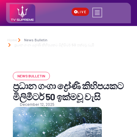
LIVE
Home
News Bulletin
ප්‍රධාන ගංගා ද්‍රෝණි කිහිපයකට මිලිමීටර් 50 ඉක්මවූ වැසි
NEWS BULLETIN
ප්‍රධාන ගංගා ද්‍රෝණි කිහිපයකට
මිලිමීටර් 50 ඉක්මවූ වැසි
December 12, 2025