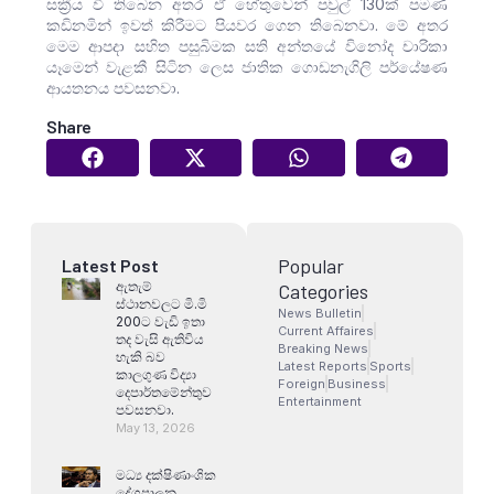
සක්‍රීය වී තිබෙන අතර ඒ හේතුවෙන් පවුල් 130ක් පමණ
කඩිනමින් ඉවත් කිරීමට පියවර ගෙන තිබෙනවා. මේ අතර
මෙම ආපදා සහිත පසුබිමක සති අන්තයේ විනෝද චාරිකා
යෑමෙන් වැළකී සිටින ලෙස ජාතික ගොඩනැගිලි පර්යේෂණ
ආයතනය පවසනවා.
Share
Popular
Latest Post
ඇතැම්
Categories
ස්ථානවලට මි.මි
News Bulletin
200ට වැඩි ඉතා
Current Affaires
තද වැසි ඇතිවිය
Breaking News
හැකි බව
Latest Reports
Sports
කාලගුණ විද්‍යා
Foreign
Business
දෙපාර්තමේන්තුව
Entertainment
පවසනවා.
May 13, 2026
මධ්‍ය දක්ෂිණාංශික
දේශපාලන