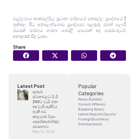
වැල්ලවාය තණමල්විල ප්‍රධාන මාර්ගයේ තෙළුල්ල ප්‍රදේශයේ දී
බුත්තල සිට අම්බලන්ගොඩ ප්‍රදේශයට පළතුරු රැගත් ලොරි
රථයක් මාර්ගය හරහා පෙරළී යාමෙන් අද පෙරවරුවේ
අනතුරක් සිදු වුණා.
Share
Popular
Latest Post
ඇතැම්
Categories
ස්ථානවලට මි.මි
News Bulletin
200ට වැඩි ඉතා
Current Affaires
තද වැසි ඇතිවිය
Breaking News
හැකි බව
Latest Reports
Sports
කාලගුණ විද්‍යා
Foreign
Business
දෙපාර්තමේන්තුව
Entertainment
පවසනවා.
May 13, 2026