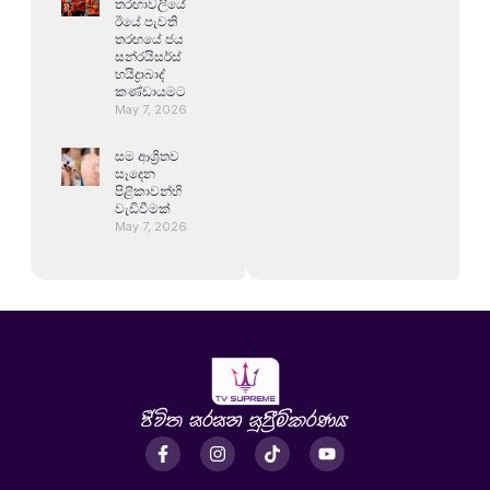
තරඟාවලියේ
ඊයේ පැවති
තරඟයේ ජය
සන්රයිසර්ස්
හයිද්‍රාබාද්
කණ්ඩායමට
May 7, 2026
සම ආශ්‍රිතව
සෑදෙන
පිළිකාවන්හි
වැඩිවීමක්
May 7, 2026