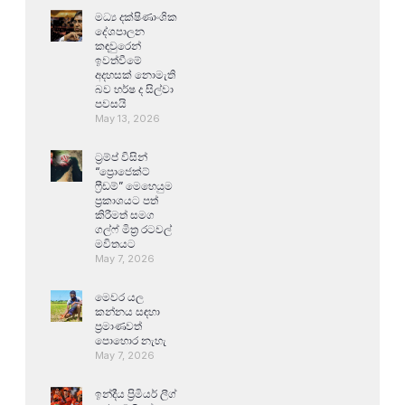
මධ්‍ය දක්ෂිණාංශික
දේශපාලන
කඳවුරෙන්
ඉවත්වීමේ
අදහසක් නොමැති
බව හර්ෂ ද සිල්වා
පවසයි
May 13, 2026
ට්‍රම්ප් විසින්
“ප්‍රොජෙක්ට්
ෆ්‍රීඩම්” මෙහෙයුම
ප්‍රකාශයට පත්
කිරීමත් සමග
ගල්ෆ් මිත්‍ර රටවල්
මවිතයට
May 7, 2026
මෙවර යල
කන්නය සඳහා
ප්‍රමාණවත්
පොහොර නැහැ
May 7, 2026
ඉන්දීය ප්‍රිමියර් ලීග්