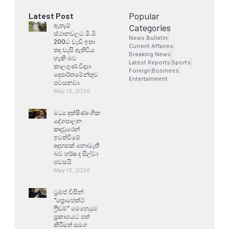
Popular
Latest Post
ඇතැම්
Categories
ස්ථානවලට මි.මි
News Bulletin
200ට වැඩි ඉතා
Current Affaires
තද වැසි ඇතිවිය
Breaking News
හැකි බව
Latest Reports
Sports
කාලගුණ විද්‍යා
Foreign
Business
දෙපාර්තමේන්තුව
Entertainment
පවසනවා.
May 13, 2026
මධ්‍ය දක්ෂිණාංශික
දේශපාලන
කඳවුරෙන්
ඉවත්වීමේ
අදහසක් නොමැති
බව හර්ෂ ද සිල්වා
පවසයි
May 13, 2026
ට්‍රම්ප් විසින්
“ප්‍රොජෙක්ට්
ෆ්‍රීඩම්” මෙහෙයුම
ප්‍රකාශයට පත්
කිරීමත් සමග