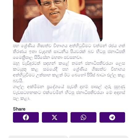
පහ ශ්‍රේණිය ශිෂ්‍යත්ව විභාගය අත්හිටුවීමට වත්මන් රජය ගත්
තීරණය ඉතා වැදගත් සාධනීය පියවරක් බව හිටපු ජනාධිපති
මෛත්‍රීපාල සිරිසේන මහතා පවසනවා.
ඔහු වැඩිදුරටත් සඳහන් කළේ තමන් ජනාධිපතිවරයා ලෙස
කටයුතු කළ සමයේදී පහ ශ්‍රේණිය ශිෂ්‍යත්ව විභාගය
අත්හිටුවීමට උත්සාහ කළත් ඊට බෙහෝ පිරිස් බාධා එල්ල කළ
බවයි.
ගාල්ල අක්මීමන ප්‍රදේශයේ පැවති දහම් පාසල් ගුරු පුහුණු
වැඩසටහනකට එක්වෙමින් හිටපු ජනාධිපතිවරයා මේ අදහස්
පල කළා.
Share