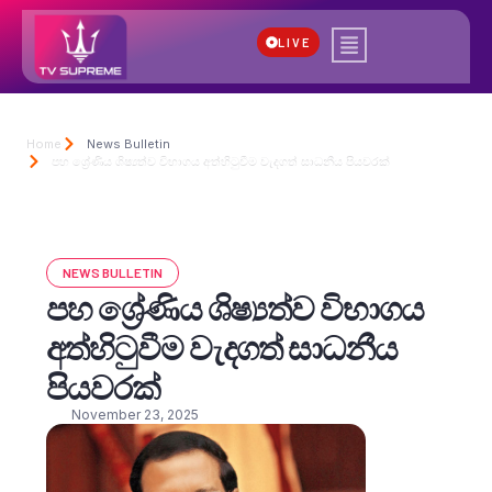
LIVE
Home
News Bulletin
පහ ශ්‍රේණිය ශිෂ්‍යත්ව විභාගය අත්හිටුවීම වැදගත් සාධනීය පියවරක්
NEWS BULLETIN
පහ ශ්‍රේණිය ශිෂ්‍යත්ව විභාගය
අත්හිටුවීම වැදගත් සාධනීය
පියවරක්
November 23, 2025