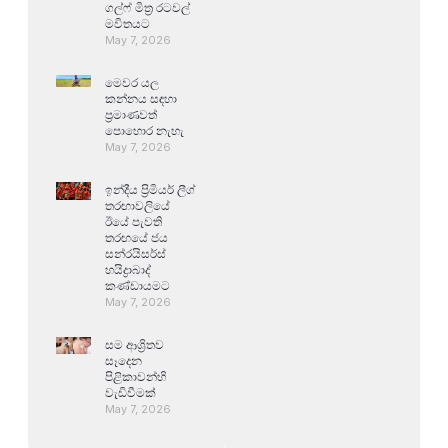
ගල්ෆ් මිත්‍ර රටවල්
මවිතයට
May 7, 2026
මෙවර යල
කන්නය සඳහා
ප්‍රමාණවත්
පොහොර නැහැ
May 7, 2026
ඉන්දීය ප්‍රිමියර් ලීග්
තරඟාවලියේ
ඊයේ පැවති
තරඟයේ ජය
සන්රයිසර්ස්
හයිද්‍රාබාද්
කණ්ඩායමට
May 7, 2026
සම ආශ්‍රිතව
සෑදෙන
පිළිකාවන්හි
වැඩිවීමක්
May 7, 2026