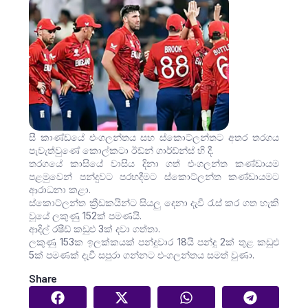
සී කාණ්ඩයේ එංගලන්තය සහ ස්කොට්ලන්තට අතර තරගය
පැවැත්වුණේ කොල්කටා ඊඩ්න් ගාර්ඩ්න්ස් හි දී.
තරගයේ කාසියේ වාසිය දිනා ගත් එංගලන්ත කණ්ඩායම
පළමුවෙන් පන්දුවට පරහදීමට ස්කොට්ලන්ත කණ්ඩායමට
ආරාධනා කළා.
ස්කොට්ලන්ත ක්‍රීඩකයින්ට සියලු දෙනා දැවී රැස් කර ගත හැකි
වූයේ ලකුණු 152ක් පමණයි.
ආදිල් රෂීඩ් කඩුළු 3ක් දවා ගත්තා.
ලකුණු 153ක ඉලක්කයක් පන්දුවාර 18යි පන්දු 2ක් තුළ කඩුළු
5ක් පමණක් දැවී සපුරා ගන්නට එංගලන්තය සමත් වුණා.
Share