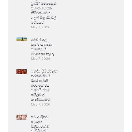
ෆ්‍රීඩම්” මෙහෙයුම
ප්‍රකාශයට පත්
කිරීමත් සමග
ගල්ෆ් මිත්‍ර රටවල්
මවිතයට
May 7, 2026
මෙවර යල
කන්නය සඳහා
ප්‍රමාණවත්
පොහොර නැහැ
May 7, 2026
ඉන්දීය ප්‍රිමියර් ලීග්
තරඟාවලියේ
ඊයේ පැවති
තරඟයේ ජය
සන්රයිසර්ස්
හයිද්‍රාබාද්
කණ්ඩායමට
May 7, 2026
සම ආශ්‍රිතව
සෑදෙන
පිළිකාවන්හි
වැඩිවීමක්