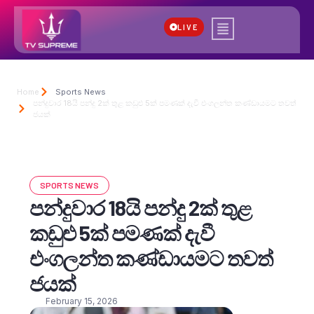
LIVE
Home
Sports News
පන්දුවාර 18යි පන්දු 2ක් තුළ කඩුළු 5ක් පමණක් දැවී එංගලන්ත කණ්ඩායමට තවත්
ජයක්
SPORTS NEWS
පන්දුවාර 18යි පන්දු 2ක් තුළ
කඩුළු 5ක් පමණක් දැවී
එංගලන්ත කණ්ඩායමට තවත්
ජයක්
February 15, 2026