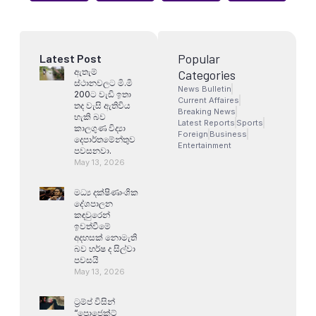
Popular
Latest Post
ඇතැම්
Categories
ස්ථානවලට මි.මි
News Bulletin
200ට වැඩි ඉතා
Current Affaires
තද වැසි ඇතිවිය
Breaking News
හැකි බව
Latest Reports
Sports
කාලගුණ විද්‍යා
Foreign
Business
දෙපාර්තමේන්තුව
Entertainment
පවසනවා.
May 13, 2026
මධ්‍ය දක්ෂිණාංශික
දේශපාලන
කඳවුරෙන්
ඉවත්වීමේ
අදහසක් නොමැති
බව හර්ෂ ද සිල්වා
පවසයි
May 13, 2026
ට්‍රම්ප් විසින්
“ප්‍රොජෙක්ට්