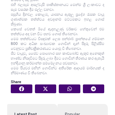
එහි බලපෑම අසල්වැසි පාකිස්තානයට මෙන්ම ශ්‍රී ලංකාවට ද
සෑම වසරක දීම එල්ල වනවා.
පසුගිය දිනවල කොළඹ, යාපනය ඇතුලු ප්‍රදේශ රැසක වායු
ගුණාත්මක තත්ත්වය අවදානම් මට්ටමකට ඉහළ ගොස්
තිබුණා.
කෙසේ වෙතත් ඊයේ ඇදහැලුණු වර්ෂාව හේතුවෙන් එම
තත්ත්වය අද වන විට පහව ගොස් තිබෙනවා.
මෙම තත්ත්වයට විසඳුමක් ලෙස පන්ජාබ් ප්‍රාන්තයේ ගම්මාන
800 කට අධික සංඛ්‍යාවක ගොවීන් දැන් පිදුරු පිළිස්සීම
වෙනුවට ප්‍රතිචක්‍රීකරණයට යොමු වී තිබෙනවා.
ජීව වායුව, ජෛව පොහොර සහ කාඩ්බෝඩ් ඇතුළු අනෙකුත්
භාණ්ඩ නිපදවීමට පිදුරු ලබා දීමට ගොවීන් තීරණය කර ඇතැයි
ඉන්දියානු කර්මාන්ත සම්මේලනය පවසනවා.
මෙම පියවර මඟින් ගොවීන්ට අතිරේක ආදායම් මාර්ගයක් ද
නිර්මාණය වී තිබෙනවා.
Share
Popular
Latest Post