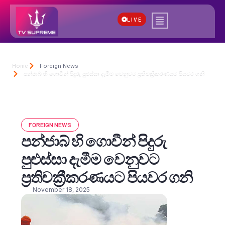
LIVE
Home
Foreign News
පන්ජාබ් හි ගොවීන් පිදුරු පුළුස්සා දැමීම වෙනුවට ප්‍රතිචක්‍රීකරණයට පියවර ගනි
FOREIGN NEWS
පන්ජාබ් හි ගොවීන් පිදුරු
පුළුස්සා දැමීම වෙනුවට
ප්‍රතිචක්‍රීකරණයට පියවර ගනි
November 18, 2025