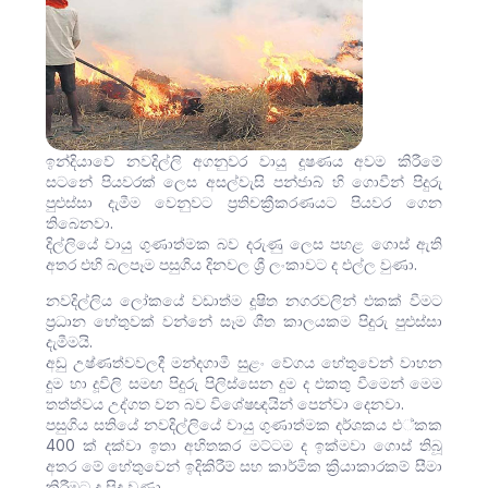
ඉන්දියාවේ නවදිල්ලි අගනුවර වායු දූෂණය අවම කිරීමේ
සටනේ පියවරක් ලෙස අසල්වැසි පන්ජාබ් හි ගොවීන් පිදුරු
පුළුස්සා දැමීම වෙනුවට ප්‍රතිචක්‍රීකරණයට පියවර ගෙන
තිබෙනවා.
දිල්ලියේ වායු ගුණාත්මක බව දරුණු ලෙස පහළ ගොස් ඇති
අතර එහි බලපෑම පසුගිය දිනවල ශ්‍රී ලංකාවට ද එල්ල වුණා.
නවදිල්ලිය ලෝකයේ වඩාත්ම දූෂිත නගරවලින් එකක් වීමට
ප්‍රධාන හේතුවක් වන්නේ සෑම ශීත කාලයකම පිදුරු පුළුස්සා
දැමීමයි.
අඩු උෂ්ණත්වවලදී මන්දගාමී සුළං වේගය හේතුවෙන් වාහන
දුම හා දූවිලි සමඟ පිදුරු පිලිස්සෙන දුම ද එකතු වීමෙන් මෙම
තත්ත්වය උද්ගත වන බව විශේෂඥයින් පෙන්වා දෙනවා.
පසුගිය සතියේ නවදිල්ලියේ වායු ගුණාත්මක දර්ශකය එ්කක
400 ක් දක්වා ඉතා අහිතකර මට්ටම ද ඉක්මවා ගොස් තිබූ
අතර මේ හේතුවෙන් ඉදිකිරීම් සහ කාර්මික ක්‍රියාකාරකම් සීමා
කිරීමට ද සිදු වුණා.