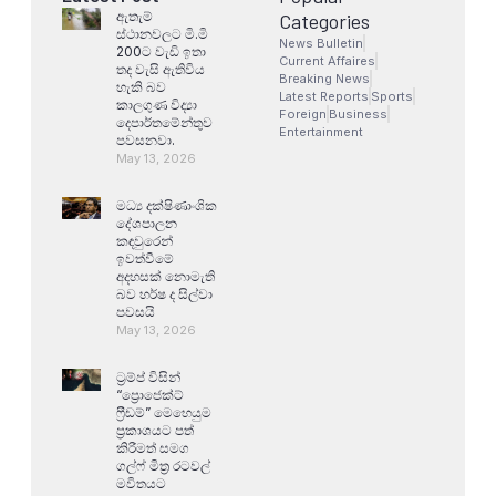
ඇතැම්
Categories
ස්ථානවලට මි.මි
News Bulletin
200ට වැඩි ඉතා
Current Affaires
තද වැසි ඇතිවිය
Breaking News
හැකි බව
Latest Reports
Sports
කාලගුණ විද්‍යා
Foreign
Business
දෙපාර්තමේන්තුව
Entertainment
පවසනවා.
May 13, 2026
මධ්‍ය දක්ෂිණාංශික
දේශපාලන
කඳවුරෙන්
ඉවත්වීමේ
අදහසක් නොමැති
බව හර්ෂ ද සිල්වා
පවසයි
May 13, 2026
ට්‍රම්ප් විසින්
“ප්‍රොජෙක්ට්
ෆ්‍රීඩම්” මෙහෙයුම
ප්‍රකාශයට පත්
කිරීමත් සමග
ගල්ෆ් මිත්‍ර රටවල්
මවිතයට