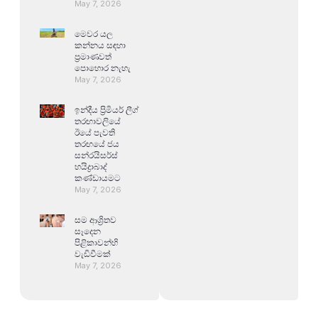
May 7, 2026
මෙවර යල
කන්නය සඳහා
ප්‍රමාණවත්
පොහොර නැහැ
May 7, 2026
ඉන්දීය ප්‍රිමියර් ලීග්
තරඟාවලියේ
ඊයේ පැවති
තරඟයේ ජය
සන්රයිසර්ස්
හයිද්‍රාබාද්
කණ්ඩායමට
May 7, 2026
සම ආශ්‍රිතව
සෑදෙන
පිළිකාවන්හි
වැඩිවීමක්
May 7, 2026