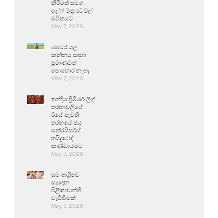
කිරීමත් සමග
ගල්ෆ් මිත්‍ර රටවල්
මවිතයට
May 7, 2026
මෙවර යල
කන්නය සඳහා
ප්‍රමාණවත්
පොහොර නැහැ
May 7, 2026
ඉන්දීය ප්‍රිමියර් ලීග්
තරඟාවලියේ
ඊයේ පැවති
තරඟයේ ජය
සන්රයිසර්ස්
හයිද්‍රාබාද්
කණ්ඩායමට
May 7, 2026
සම ආශ්‍රිතව
සෑදෙන
පිළිකාවන්හි
වැඩිවීමක්
May 7, 2026