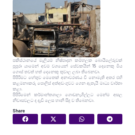
පකිස්ථානයේ මැලියම් නිෂ්පාදන කම්හලක බොයිලේරුවක්
පුපුරා යාමෙන් අවම වශයෙන් සේවකයින් 15 දෙනෙකු මිය
ගොස් තවත් හත් දෙනෙකු තුවාල ලබා තිබෙනවා.
පිපිරීමට හේතුව මෙතෙක් අනාවරණය වී නොමැති අතර එහි
කළමනාකරු පොලිස් අත්අඩංගුවට ගෙන ඇතැයි මාධ්‍ය වාර්තා
කළා.
පිපිරීමෙන් කර්මාන්තශාලා ගොඩනැගිල්ලට මෙන්ම අසල
නිවාසවලට ද දැඩි ලෙස හානි සිදු ව තිබෙනවා.
Share