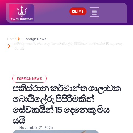
LIVE
Home
Foreign News
පකිස්ථාන කර්මාන්ත ශාලාවක බොයිලේරු පිපිරීමකින් සේවකයින් 15 දෙනෙකු
මිය යයි
FOREIGN NEWS
පකිස්ථාන කර්මාන්ත ශාලාවක
බොයිලේරු පිපිරීමකින්
සේවකයින් 15 දෙනෙකු මිය
යයි
November 21, 2025