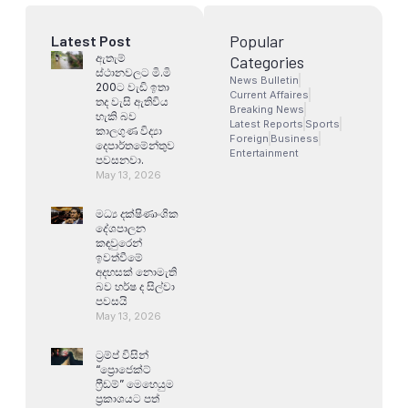
Popular
Latest Post
ඇතැම්
Categories
ස්ථානවලට මි.මි
News Bulletin
200ට වැඩි ඉතා
Current Affaires
තද වැසි ඇතිවිය
Breaking News
හැකි බව
Latest Reports
Sports
කාලගුණ විද්‍යා
Foreign
Business
දෙපාර්තමේන්තුව
Entertainment
පවසනවා.
May 13, 2026
මධ්‍ය දක්ෂිණාංශික
දේශපාලන
කඳවුරෙන්
ඉවත්වීමේ
අදහසක් නොමැති
බව හර්ෂ ද සිල්වා
පවසයි
May 13, 2026
ට්‍රම්ප් විසින්
“ප්‍රොජෙක්ට්
ෆ්‍රීඩම්” මෙහෙයුම
ප්‍රකාශයට පත්