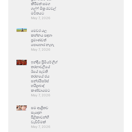
කිරීමත් සමග
ගල්ෆ් මිත්‍ර රටවල්
මවිතයට
May 7, 2026
මෙවර යල
කන්නය සඳහා
ප්‍රමාණවත්
පොහොර නැහැ
May 7, 2026
ඉන්දීය ප්‍රිමියර් ලීග්
තරඟාවලියේ
ඊයේ පැවති
තරඟයේ ජය
සන්රයිසර්ස්
හයිද්‍රාබාද්
කණ්ඩායමට
May 7, 2026
සම ආශ්‍රිතව
සෑදෙන
පිළිකාවන්හි
වැඩිවීමක්
May 7, 2026