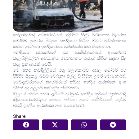
ඉස්ලාමාබාද් අධිකරණයක් ඉදිරිපිට සිදුවූ මරාගෙන මැරෙන
බෝම්බ ප්‍රහාරය පිටුපස ඉන්දියාව සිටින බවට පකිස්තානය
කරන චෝදනා ඉන්දීය රජය ප්‍රතික්ෂේප කර තිබෙනවා.
ඉන්දියාව පවසන්නේ එය පාකිස්තානයේ අභ්‍යන්තර
කැලඹිලිවලින් අවධානය වෙනතකට යොමු කිරීම සඳහා සිදු
කළ ප්‍රකාශයක් බවයි.
මේ අතර නවදිල්ලියේ රතු බලකොටුව අසල මෝටර් රථ
පිපිරීම සිදුකළ බවට චෝදනා එල්ල වී සිටින උමර් මොහොමඩ්
වෛද්‍යවරයාගේ කාශ්මීරයේ නිවස ඉන්දීය ආරක්ෂක අංශ
විසින් අද අලුයම කඩාදමා තිබෙනවා.
ඔහුගේ නිවස කඩා දැමීමේ අරමුණ ඉන්දීය භූමියේ ත්‍රස්තවාදී
ක්‍රියාකාරකම්වලට සහාය දක්වන අයට පණිවිඩයක් යැවීම
බවයි ඉන්දීය ආරක්ෂක අංශ පවසන්නේ.
Share