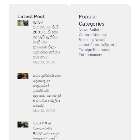
Popular
Latest Post
ඇතැම්
Categories
ස්ථානවලට මි.මි
News Bulletin
200ට වැඩි ඉතා
Current Affaires
තද වැසි ඇතිවිය
Breaking News
හැකි බව
Latest Reports
Sports
කාලගුණ විද්‍යා
Foreign
Business
දෙපාර්තමේන්තුව
Entertainment
පවසනවා.
May 13, 2026
මධ්‍ය දක්ෂිණාංශික
දේශපාලන
කඳවුරෙන්
ඉවත්වීමේ
අදහසක් නොමැති
බව හර්ෂ ද සිල්වා
පවසයි
May 13, 2026
ට්‍රම්ප් විසින්
“ප්‍රොජෙක්ට්
ෆ්‍රීඩම්” මෙහෙයුම
ප්‍රකාශයට පත්