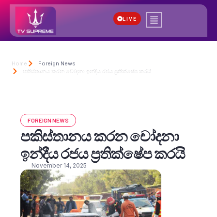
LIVE
Home
Foreign News
පකිස්තානය කරන චෝදනා ඉන්දීය රජය ප්‍රතික්ෂේප කරයි
FOREIGN NEWS
පකිස්තානය කරන චෝදනා
ඉන්දීය රජය ප්‍රතික්ෂේප කරයි
November 14, 2025