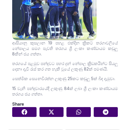
ආසියානු කුසලාන 19 පහළ එක්දින ක්‍රිකට් තරගාවලියේ
නේපාලය සමග පැවති තරගය ශ්‍රී ලංකා කණ්ඩායම කඩුලු
8කින් ජය ගත්තා.
තරගයේ පළමුව පන්දුවට පහර දුන් නේපාල ක්‍රීඩකයින්ට සියලු
දෙනා දැවී රැස් කර ගත හැකි වූයේ ලකුණු 82ක් පමණයි.
සෙත්මික සෙනෙවිරත්න ලකුණු 25කට කඩුලු 5ක් බිඳ දැමුවා.
15 වැනි පන්දුවාරයේදී ලකුණු 84ක් ලබා ශ්‍රී ලංකා කණ්ඩායම
තරගය ජය ගත්තා.
Share