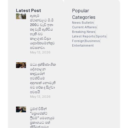
Popular
Latest Post
ඇතැම්
Categories
ස්ථානවලට මි.මි
News Bulletin
200ට වැඩි ඉතා
Current Affaires
තද වැසි ඇතිවිය
Breaking News
හැකි බව
Latest Reports
Sports
කාලගුණ විද්‍යා
Foreign
Business
දෙපාර්තමේන්තුව
Entertainment
පවසනවා.
May 13, 2026
මධ්‍ය දක්ෂිණාංශික
දේශපාලන
කඳවුරෙන්
ඉවත්වීමේ
අදහසක් නොමැති
බව හර්ෂ ද සිල්වා
පවසයි
May 13, 2026
ට්‍රම්ප් විසින්
“ප්‍රොජෙක්ට්
ෆ්‍රීඩම්” මෙහෙයුම
ප්‍රකාශයට පත්
කිරීමත් සමග