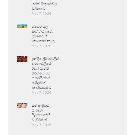
ගල්ෆ් මිත්‍ර රටවල්
මවිතයට
May 7, 2026
මෙවර යල
කන්නය සඳහා
ප්‍රමාණවත්
පොහොර නැහැ
May 7, 2026
ඉන්දීය ප්‍රිමියර් ලීග්
තරඟාවලියේ
ඊයේ පැවති
තරඟයේ ජය
සන්රයිසර්ස්
හයිද්‍රාබාද්
කණ්ඩායමට
May 7, 2026
සම ආශ්‍රිතව
සෑදෙන
පිළිකාවන්හි
වැඩිවීමක්
May 7, 2026