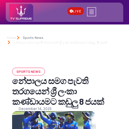
LIVE
Home
Sports News
නේපාලය සමග පැවති තරගයෙන් ශ්‍රී ලංකා කණ්ඩායමට කඩුලු 8 ජයක්
SPORTS NEWS
නේපාලය සමග පැවති
තරගයෙන් ශ්‍රී ලංකා
කණ්ඩායමට කඩුලු 8 ජයක්
December 14, 2025