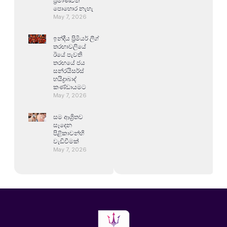
ප්‍රමාණවත්
පොහොර නැහැ
May 7, 2026
ඉන්දීය ප්‍රිමියර් ලීග්
තරඟාවලියේ
ඊයේ පැවති
තරඟයේ ජය
සන්රයිසර්ස්
හයිද්‍රාබාද්
කණ්ඩායමට
May 7, 2026
සම ආශ්‍රිතව
සෑදෙන
පිළිකාවන්හි
වැඩිවීමක්
May 7, 2026