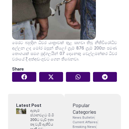
මෙරට බහුදින ධීවර යාත්‍රාවක් තුළ සඟවා තිබූ නීතිවිරෝධීව
අල්ලන ලද මෝර මසුන් කිලෝ ග්‍රෑම් 876 ග්‍රෑම් 200ක පමණ
තොගයක් සමග පුද්ගලයින් 07 දෙනෙකු වෙල්ලමන්කර ධීවර
වරායේ දී අත්අඩංගුවට ගෙන තිබෙනවා.
Share
Popular
Latest Post
ඇතැම්
Categories
ස්ථානවලට මි.මි
News Bulletin
200ට වැඩි ඉතා
Current Affaires
තද වැසි ඇතිවිය
Breaking News
හැකි බව