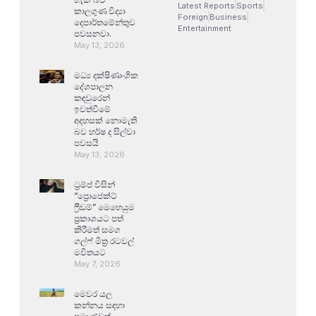
Latest Reports
Sports
කාලගුණ විද්‍යා
Foreign
Business
දෙපාර්තමේන්තුව
Entertainment
පවසනවා.
May 13, 2026
මධ්‍ය දක්ෂිණාංශික
දේශපාලන
කඳවුරෙන්
ඉවත්වීමේ
අදහසක් නොමැති
බව හර්ෂ ද සිල්වා
පවසයි
May 13, 2026
ට්‍රම්ප් විසින්
“ප්‍රොජෙක්ට්
ෆ්‍රීඩම්” මෙහෙයුම
ප්‍රකාශයට පත්
කිරීමත් සමග
ගල්ෆ් මිත්‍ර රටවල්
මවිතයට
May 7, 2026
මෙවර යල
කන්නය සඳහා