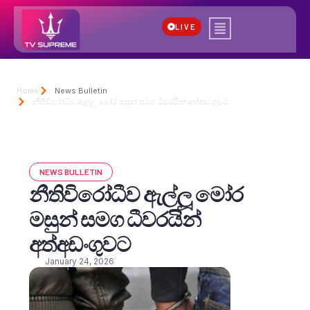
LIVE
Home
News Bulletin
නීතිවිරෝධීව ඇල්ලූ මෝර මසුන් සමග ධීවරයින් අත්අඩංගුවට
NEWS BULLETIN
නීතිවිරෝධීව ඇල්ලූ මෝර
මසුන් සමග ධීවරයින්
අත්අඩංගුවට
January 24, 2026