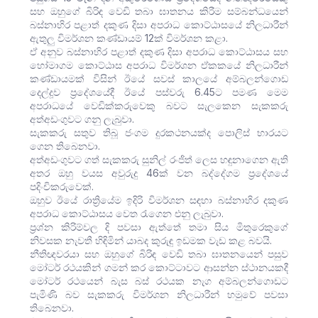
සහ ඔහුගේ බිරිඳ වෙඩි තබා ඝාතනය කිරීම සම්බන්ධයෙන්
බස්නාහිර පළාත් දකුණ දිසා අපරාධ කොට්ඨාසයේ නිලධාරීන්
ඇතුලු විමර්ශන කණ්ඩායම් 12ක් විමර්ශන කළා.
ඒ අනුව බස්නාහිර පළාත් දකුණ දිසා අපරාධ කොට්ඨාසය සහ
හෝමාගම කොට්ඨාස අපරාධ විමර්ශන ඒකකයේ නිලධාරීන්
කණ්ඩායමක් විසින් ඊයේ සවස් කාලයේ අම්බලන්ගොඩ
දෙල්දූව ප්‍රදේශයේදී ඊයේ පස්වරු 6.45ට පමණ මෙම
අපරාධයේ වෙඩික්කරුවෙකු බවට සැලකෙන සැකකරු
අත්අඩංගුවට ගනු ලැබුවා.
සැකකරු සතුව තිබූ ජංගම දුරකථනයක්ද පොලිස් භාරයට
ගෙන ති‌බෙනවා.
අත්අඩංගුවට ගත් සැකකරු සුනිල් රංජිත් ලෙස හඳුනාගෙන ඇති
අතර ඔහු වයස අවුරුදු 46ක් වන බද්දේගම ප්‍රදේශයේ
පදිංචිකරුවෙක්.
ඔහුව ඊයේ රාත්‍රියේම ඉදිරි විමර්ශන සඳහා බස්නාහිර දකුණ
අපරාධ කොට්ඨාසය වෙත රැගෙන එනු ලැබුවා.
ප්‍රශ්න කිරිම්වල දි පවසා ඇත්තේ තමා සිය මිතුරෙකුගේ
නිවසක නැවතී හිඳිමින් යාබද කුරුඳු ඉඩමක වැඩ කළ බවයි.
නීතිඥවරයා සහ ඔහුගේ බිරිඳ වෙඩි තබා ඝාතනයෙන් පසුව
මෝටර් රථයකින් ගමන් කර කොට්ටාවට ආසන්න ස්ථානයකදී
මෝටර් රථයෙන් බැස බස් රථයක නැග අම්බලන්ගොඩට
පැමිණි බව සැකකරු විමර්ශන නිලධාරීන් හමුවේ පවසා
තිබෙනවා.