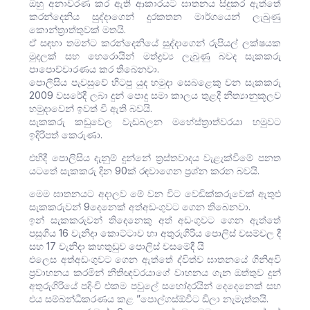
ඔහු අනාවරණ කර ඇති ආකාරයට ඝාතනය සිදුකර ඇත්තේ
කරන්දෙනිය සුද්දාගෙන් දුරකතන මාර්ගයෙන් ලැබුණු
කොන්ත්‍රාත්තුවක් මතයි.
ඒ සඳහා තමන්ට කරන්දෙනියේ සුද්දාගෙන් රුපියල් ලක්ෂයක
මුදලක් සහ හෙරොයින් මත්ද්‍රව්‍ය ලැබුණු බවද සැකකරු
පාපොච්චාරණය කර තිබෙනවා.
පොලීසිය පැවසුවේ හිටපු යුද හමුදා සෙබළෙකු වන සැකකරු
2009 වසරේදී ලබා දුන් පොදු සමා කාලය තුළදී නීත්‍යානුකූලව
හමුදාවෙන් ඉවත් වී ඇති බවයි.
සැකකරු කඩුවෙල වැඩබලන මහේස්ත්‍රාත්වරයා හමුවට
ඉදිරිපත් කෙරුණා.
එහිදී පොලිසිය දැනුම් දුන්නේ ත්‍රස්තවාදය වැළැක්වීමේ පනත
යටතේ සැකකරු දින 90ක් රඳවාගෙන ප්‍රශ්න කරන බවයි.
මෙම ඝාතනයට අදාලව මේ වන විට වෙඩික්කරුවෙක් ඇතුළු
සැකකරුවන් 9දෙනෙක් අත්අඩංගුවට ගෙන තිබෙනවා.
ඉන් සැකකරුවන් තිදෙනෙකු අත් අඩංගුවට ගෙන ඇත්තේ
පසුගිය 16 වැනිදා කොට්ටාව හා අතුරුගිරිය පොලිස් වසම්වල දී
සහ 17 වැනිදා කහතුඩුව පොලිස් වසමේදී යි
එලෙස අත්අඩංගුවට ගෙන ඇත්තේ ද්විත්ව ඝාතනයේ ගිනිඅවි
ප්‍රවාහනය කරමින් නීතිඥවරයාගේ වාහනය ගැන ඔත්තුව දුන්
අතුරුගිරියේ පදිංචි එකම පවුලේ සහෝදරයින් දෙදෙනෙක් සහ
එය සම්බන්ධීකරණය කළ ”පොල්ගස්ඕවිට ඩිලා නැමැත්තයි.