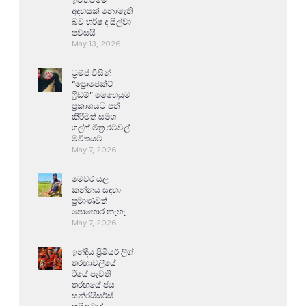
අදහසක් නොමැති
බව හර්ෂ ද සිල්වා
පවසයි
May 13, 2026
ට්‍රම්ප් විසින්
“ප්‍රොජෙක්ට්
ෆ්‍රීඩම්” මෙහෙයුම
ප්‍රකාශයට පත්
කිරීමත් සමග
ගල්ෆ් මිත්‍ර රටවල්
මවිතයට
May 7, 2026
මෙවර යල
කන්නය සඳහා
ප්‍රමාණවත්
පොහොර නැහැ
May 7, 2026
ඉන්දීය ප්‍රිමියර් ලීග්
තරඟාවලියේ
ඊයේ පැවති
තරඟයේ ජය
සන්රයිසර්ස්