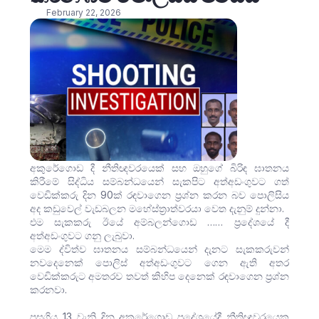
February 22, 2026
අකුරේගොඩ දී නීතිඥවරයෙක් සහ ඔහුගේ බිරිඳ ඝාතනය
කිරීමේ සිද්ධිය සම්බන්ධයෙන් සැකපිට අත්අඩංගුවට ගත්
වෙඩික්කරු දින 90ක් රඳවාගෙන ප්‍රශ්න කරන බව පොලිසිය
අද කඩුවෙල් වැඩබලන මහේස්ත්‍රාත්වරයා වෙත දැනුම් දුන්නා.
එම සැකකරු ඊයේ අම්බලන්ගොඩ …… ප්‍රදේශයේ දී
අත්අඩංගුවට‌ ගනු ලැබුවා.
මෙම ද්විත්ව ඝාතනය සම්බන්ධයෙන් දැනට සැකකරුවන්
නවදෙනෙක් පොලිස් අත්අඩංගුවට ගෙන ඇති අතර
වෙඩික්කරුට අමතරව තවත් කිහිප දෙනෙක් රඳවාගෙන ප්‍රශ්න
කරනවා.
පසුගිය 13 වැනි දින අකුරේගොඩ ප්‍රදේශයේදී නීතිඥවරයෙකු