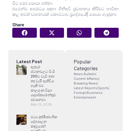
මීට පෙර සොයා ගත්තා.
එමෙන්ම අපරාධය සඳහා ගිනිඅවි ප්‍රවාහනය කිරීමට භාවිතා
කළ තවත් වාහනයක් කොට්ටාව ප්‍රදේශයේදී සොයා ගැණුනා.
Share
Popular
Latest Post
ඇතැම්
Categories
ස්ථානවලට මි.මි
News Bulletin
200ට වැඩි ඉතා
Current Affaires
තද වැසි ඇතිවිය
Breaking News
හැකි බව
Latest Reports
Sports
කාලගුණ විද්‍යා
Foreign
Business
දෙපාර්තමේන්තුව
Entertainment
පවසනවා.
May 13, 2026
මධ්‍ය දක්ෂිණාංශික
දේශපාලන
කඳවුරෙන්
ඉවත්වීමේ