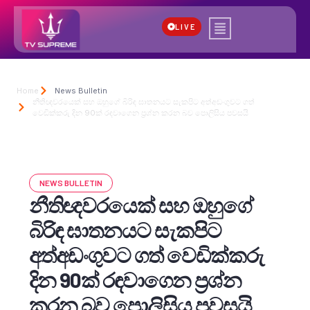
LIVE
Home
News Bulletin
නීතිඥවරයෙක් සහ ඔහුගේ බිරිඳ ඝාතනයට සැකපිට අත්අඩංගුවට ගත්
වෙඩික්කරු දින 90ක් රඳවාගෙන ප්‍රශ්න කරන බව පොලිසිය පවසයි
NEWS BULLETIN
නීතිඥවරයෙක් සහ ඔහුගේ
බිරිඳ ඝාතනයට සැකපිට
අත්අඩංගුවට ගත් වෙඩික්කරු
දින 90ක් රඳවාගෙන ප්‍රශ්න
කරන බව පොලිසිය පවසයි