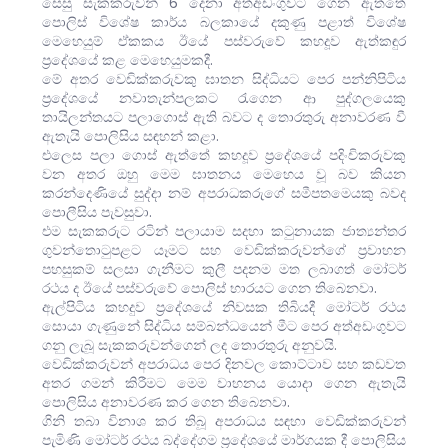
සෙසු සැකකරුවන් 6 දෙනා අත්අඩංගුවට ගෙන ඇත්තේ
පොලිස් විශේෂ කාර්ය බලකායේ දකුණු පළාත් විශේෂ
මෙහෙයුම් ඒකකය ඊයේ පස්වරුවේ කහදූව ඇත්කඳුර
ප්‍රදේශයේ කළ මෙහෙයුමකදී.
මේ අතර වෙඩික්කරුවකු ඝාතන සිද්ධියට පෙර පන්නිපිටිය
ප්‍රදේශයේ නවාතැන්පලකට රැගෙන ආ පුද්ගලයෙකු
තායිලන්තයට පලාගොස් ඇති බවට ද තොරතුරු අනාවරණ වී
ඇතැයි පොලිසිය සඳහන් කළා.
එලෙස පලා ගොස් ඇත්තේ කහදූව ප්‍රදේශයේ පදිංචිකරුවකු
වන අතර ඔහු මෙම ඝාතනය මෙහෙය වූ බව කියන
කරන්දෙණියේ සුද්දා නම් අපරාධකරුගේ සමීපතමෙයකු බවද
පොලීසිය පැවසුවා.
එම සැකකරුට රටින් පලායාම සදහා කටුනායක ජාත්‍යන්තර
ගුවන්තොටුපළට යෑමට සහ වෙඩික්කරුවන්ගේ ප්‍රවාහන
පහසුකම් සලසා ගැනීමට කුලී පදනම මත ලබාගත් මෝටර්
රථය ද ඊයේ පස්වරුවේ පොලිස් භාරයට ගෙන තිබෙනවා.
ඇල්පිටිය කහදුව ප්‍රදේශයේ නිවසක තිබියදී මෝටර් රථය
සොයා ගැණුනේ සිද්ධිය සම්බන්ධයෙන් මීට පෙර අත්අඩංගුවට
ගනු ලැබූ සැකකරුවන්ගෙන් ලද තොරතුරු අනුවයි.
වෙඩික්කරුවන් අපරාධය පෙර දිනවල කොට්ටාව සහ කඩවත
අතර ගමන් කිරීමට මෙම වාහනය යොදා ගෙන ඇතැයි
පොලිසිය අනාවරණ කර ගෙන තිබෙනවා.
ගිනි තබා විනාශ කර තිබූ අපරාධය සඳහා වෙඩික්කරුවන්
පැමිණි මෝටර් රථය බද්දේගම ප්‍රදේශයේ මාර්ගයක දී පොලිසිය