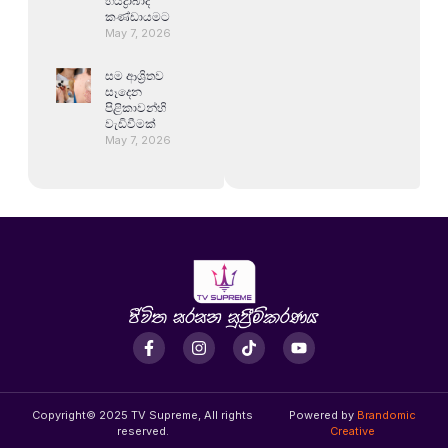
හයිද්‍රාබාද්
කණ්ඩායමට
May 7, 2026
සම ආශ්‍රිතව
සෑදෙන
පිළිකාවන්හි
වැඩිවීමක්
May 7, 2026
Copyright© 2025 TV Supreme, All rights
Powered by
Brandomic
reserved.
Creative