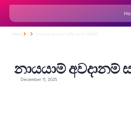
Ho
Home
නායයාම් අවදානම් සහිත ස්ථාන 1241ක්
නායයාම් අවදානම් ස
December 11, 2025