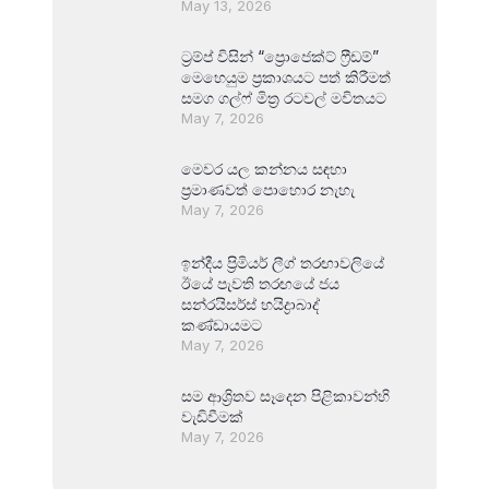
May 13, 2026
ට්‍රම්ප් විසින් “ප්‍රොජෙක්ට් ෆ්‍රීඩම්”
මෙහෙයුම ප්‍රකාශයට පත් කිරීමත්
සමග ගල්ෆ් මිත්‍ර රටවල් මවිතයට
May 7, 2026
මෙවර යල කන්නය සඳහා
ප්‍රමාණවත් පොහොර නැහැ
May 7, 2026
ඉන්දීය ප්‍රිමියර් ලීග් තරඟාවලියේ
ඊයේ පැවති තරඟයේ ජය
සන්රයිසර්ස් හයිද්‍රාබාද්
කණ්ඩායමට
May 7, 2026
සම ආශ්‍රිතව සෑදෙන පිළිකාවන්හි
වැඩිවීමක්
May 7, 2026