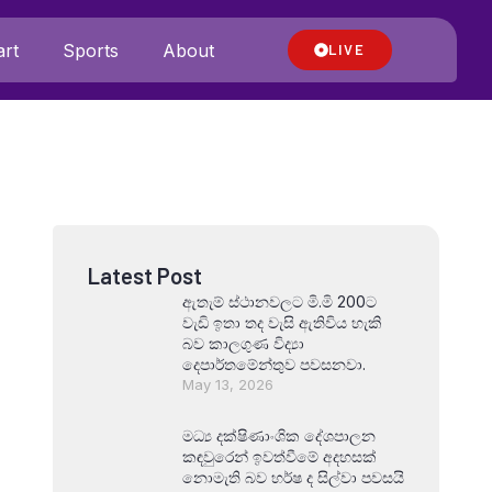
rt
Sports
About
LIVE
Latest Post
ඇතැම් ස්ථානවලට මි.මි 200ට
වැඩි ඉතා තද වැසි ඇතිවිය හැකි
බව කාලගුණ විද්‍යා
දෙපාර්තමේන්තුව පවසනවා.
May 13, 2026
මධ්‍ය දක්ෂිණාංශික දේශපාලන
කඳවුරෙන් ඉවත්වීමේ අදහසක්
නොමැති බව හර්ෂ ද සිල්වා පවසයි