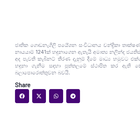
ජාතික ගොඩනැගිලි පර්‍යේශන සංවිධානය චන්ද්‍රිකා තාක්ෂ
නායයාම් 1241ක් හඳුනාගෙන ඇතැයි අමාත්‍ය නලින්ද ජයත
අද පැවති කැබිනට් තීරණ දැනුම් දීමේ මාධ්‍ය හමුවට එක
හඳුනා ගැනීම සඳහා පුත්තලමේ ස්ථාපිත කර ඇති ඩොප
බලාපොරොත්තුවන බවයි.
Share