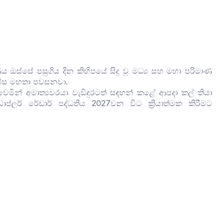
ණය ඔස්සේ පසුගිය දින කිහිපයේ සිදු වූ මධ්‍ය සහ මහා පරිමාණ
ිස්ස මහතා පවසනවා.
්වෙමින් අමාත්‍යවරයා වැඩිදුරටත් සඳහන් කළේ ආපදා කල් තියා
්ලර් රේඩාර් පද්ධතිය 2027වන විට ක්‍රියාත්මක කිරීමට