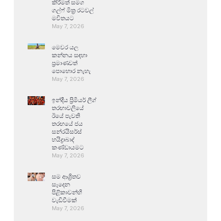
කිරීමත් සමග
ගල්ෆ් මිත්‍ර රටවල්
මවිතයට
May 7, 2026
මෙවර යල
කන්නය සඳහා
ප්‍රමාණවත්
පොහොර නැහැ
May 7, 2026
ඉන්දීය ප්‍රිමියර් ලීග්
තරඟාවලියේ
ඊයේ පැවති
තරඟයේ ජය
සන්රයිසර්ස්
හයිද්‍රාබාද්
කණ්ඩායමට
May 7, 2026
සම ආශ්‍රිතව
සෑදෙන
පිළිකාවන්හි
වැඩිවීමක්
May 7, 2026