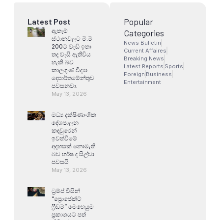
Popular
Latest Post
ඇතැම්
Categories
ස්ථානවලට මි.මි
News Bulletin
200ට වැඩි ඉතා
Current Affaires
තද වැසි ඇතිවිය
Breaking News
හැකි බව
Latest Reports
Sports
කාලගුණ විද්‍යා
Foreign
Business
දෙපාර්තමේන්තුව
Entertainment
පවසනවා.
May 13, 2026
මධ්‍ය දක්ෂිණාංශික
දේශපාලන
කඳවුරෙන්
ඉවත්වීමේ
අදහසක් නොමැති
බව හර්ෂ ද සිල්වා
පවසයි
May 13, 2026
ට්‍රම්ප් විසින්
“ප්‍රොජෙක්ට්
ෆ්‍රීඩම්” මෙහෙයුම
ප්‍රකාශයට පත්