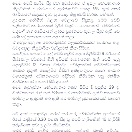
මෙම වෙඩි තැබිම සිදු වන අවස්ථාවේ ඒ අසල බන්ධනාගාර
නිළධාරීන් ද රඳවියාගේ ආරක්ෂාවට යොදා සිට ඇති අතර
රැඳවියාගේ පාදයට ද මාංචු යොදා තිබූ බවයි වාර්තා වන්නේ.
උදෑසන රෝගීන් බලන වේලාවේ සිදුකළ මෙම වෙඩි
තැබිමෙන් නාරායනගේ දිලිප් චතුරංග නොහොත් “රජවත්තේ
චතුවා” නම් රැඳවියාගේ උදරය ප්‍රදේශයට තුවාල සිදුව ඇති බව
රෝහල් ප්‍රකාශකයෙකු සඳහන් කළා.
ඒ අනුව ඔහු අද පෙරවරුවේම ශල්‍යකර්මයකට භාජනය කළ
බවද අදාල නිළධාරීයා වැඩිදුරටත් කියා සිටියා.
පොලිසිය සදහන් කලේ වෙඩි තැබිම සදහා මිලිමීටර් 9 වර්ගයේ
පිස්තෝල වර්ගයේ ගිනි අවියක් යොදාගෙන ඇති බවයි. ඔහු
දෙසැම්බර් 13 වනදා මත්ද්‍රව්‍ය චෝදනාවක් සම්බන්ධයෙන්
කළුතර දකුණ පොලීසිය විසින් අත්අඩංගුවට ගෙන කළුතර
මහෙස්ත්‍රාත් අධිකරණයට ඉදිරිපත් කිරීමෙන් පසු රක්ෂිත
බන්ධනාගාර ගතකර සිටි අයෙක්.
මෙම තැනැත්තා බන්ධනාගාර ගතව සිටිය දී පසුගිය 29 දා
බන්ධනාගාර රැඳවියන් පිරිසකගේ පහරදීමකට ලක්ව නාගොඩ
රෝහලට ඇතුගත් කර ඇති බව රෝහල් ප්‍රකාශකයෙක් සඳහන්
කළා.
මේ අතර කොහුවල, සරණංකර පාර, බෝධියවත්ත ප්‍රදේශයේ
ඊයේ රාත්‍රියේ10.30 පමණ සිදු වූ වෙඩි තැබීමකින් 16 හැවිරිදි
තරුණියක තුවාල ලබා තිබෙනවා.
මෙම වෙඩි තැබීම මෙහෙයවා ඇත්තේ ඩුබායි අවිශ්ක