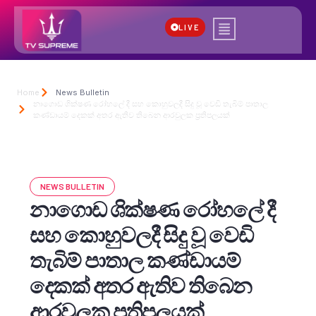
LIVE
Home
News Bulletin
නාගොඩ ශික්ෂණ රෝහලේ දී සහ කොහුවලදී සිදු වූ වෙඩි තැබිම් පාතාල
කණ්ඩායම් දෙකක් අතර ඇතිව තිබෙන ආරවුලක ප්‍රතිපලයක්
NEWS BULLETIN
නාගොඩ ශික්ෂණ රෝහලේ දී
සහ කොහුවලදී සිදු වූ වෙඩි
තැබිම් පාතාල කණ්ඩායම්
දෙකක් අතර ඇතිව තිබෙන
ආරවුලක ප්‍රතිපලයක්