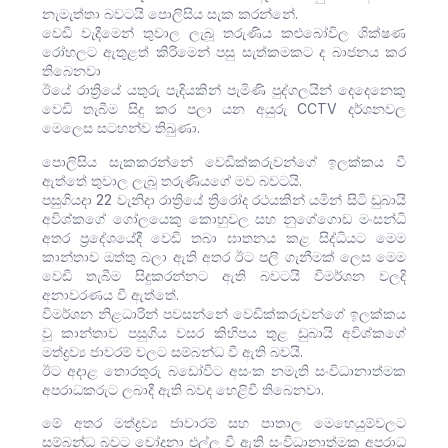
නැමැත්තා බවටයි පොලිසිය සැක කරන්නේ.
වෙඩි වැදීමෙන් තුවාල ලැබූ තරුණිය කළුබෝවිල ශික්ෂණ
රෝහලට ඇතුළත් කිරිමෙන් පසු සැත්කමකට ද බාජනය කර
තිබෙනවා
ඊයේ රාත්‍රියේ යතුරු පැදියකින් පැමිණි පුද්ගලයින් දෙදෙනෙකු
වෙඩි තැබීම සිදු කර පලා යන අයුරු CCTV දර්ශනවල
මෙලෙස සටහන්ව තිබුණා.
පොලිසිය සැකකරන්නේ වෙඩික්කරුවන්ගේ ඉලක්කය වී
ඇත්තේ තුවාල ලැබූ තරුණියගේ මව බවටයි.
පසුගියදා 22 වැනිදා රාත්‍රියේ ත්‍රිරෝද රථයකින් යමින් සිටි ඩුබායි
අවිශ්කගේ ගෝලයෙකු කොහුවල සහ නුගේගොඩ මංසන්ධි
අතර ප්‍රදේශයේදී වෙඩි තබා ඝාතනය කළ සිද්ධියට මෙම
කාන්තාව ඔත්තු බලා ඇති අතර ඊට පලි ගැනීමක් ලෙස මෙම
වෙඩි තැබීම සිදුකරන්නට ඇති බවටයි විමර්ශන වලදි
අනාවරණය වී ඇත්තේ.
විමර්ශන නිළධාරින් පවසන්නේ වෙඩික්කරුවන්ගේ ඉලක්කය
වූ කාන්තාව පසුගිය වසර කිහිපය තුළ ඩුබායි අවිශ්කගේ
මත්ද්‍රව්‍ය ජාවරම් වලට සම්බන්ධ වී ඇති බවයි.
ඊට අදාළ තොරතුරු බඩෝවිට අසංක නමැති සංවිධානාත්මක
අපරාධකරුට ලබාදී ඇති බවද හෙළිවී තිබෙනවා.
මේ අතර මත්ද්‍රව්‍ය ජාවාරම් සහ පාතාල මෙහෙයුම්වලට
සම්බන්ධ බවට චෝදනා එල්ල වී ඇති සංවිධානාත්මක අපරාධ