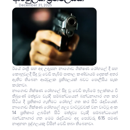
December 31, 2025
ඊයේ රාත්‍රී සහ අද උදෑසන නාගොඩ ශික්ෂණ රෝහලේ දී සහ
කොහුවලදී සිදු වූ වෙඩි තැබිම් පාතාල කණ්ඩායම් දෙකක් අතර
ඇතිව තිබෙන ආරවුලක ප්‍රතිපලයක් බවට පොලීසිය සැක
කරනවා.
නාගොඩ ශික්ෂණ රෝහලේ සිදු වූ වෙඩි තැබිමේ ඉලක්කය වී
තිබුණේ මත්ද්‍රව්‍ය වැරදි සම්බන්ධයෙන් බන්ධනාගාර ගත කර
සිටිය දී ප්‍රතිකාර ගැනීමට රෝහල් ගත කර සිටි රැඳවියෙක්.
නාගොඩ ශික්ෂණ රෝහලේ ශල්‍ය වාට්ටුවවක් වන වාට්ටු අංක
14 ප්‍රතිකාර ලබමින් සිටි මත්ද්‍රව්‍ය වැරදි සම්බන්ධයෙන්
බන්ධනාගාර ගත මෙම රැඳවියාට අද පෙරවරු 6.15 පමණ
නාඳුනන පුද්ගලයකු විසින් වෙඩි තබා තිබෙනවා.