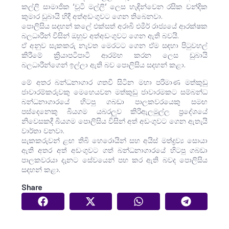
කල්ලි සාමාජික ‘චූටි මල්ලි’ ලෙස හැඳින්වෙන රසික චන්දික
කුමාර ඩුබායි හිදී අත්අඩංගුවට ගෙන තිබෙනවා.
පොලිසිය සදහන් කලේ එක්සත් අරාබි එමීර් රාජ්‍යයේ ආරක්ෂක
බලධාරීන් විසින් ඔහුව අත්අඩංගුවට ගෙන ඇති බවයි.
ඒ අනුව සැකකරු නැවත මෙරටට ගෙන ඒම සඳහා පිටුවහල්
කිරීමේ ක්‍රියාපටිපාටි ආරම්භ කරන ලෙස ඩුබායි
බලධාරීන්ගෙන් ඉල්ලා ඇති බව පොලිසිය සදහන් කළා.
මේ අතර බන්ධනාගාර ගතවී සිටින මහා පරිමාණ මත්කුඩු
ජාවාරම්කරුවකු මෙහෙයවන මත්කුඩු ජාවාරමකට සම්බන්ධ
බන්ධනාගාරයේ හිටපු ගබඩා පාලකවරයෙකු සමඟ
පස්දෙනෙකු බියගම යබරලුව කිරිඇලමුල්ල ප්‍රදේශයේ
නිවෙසකදී බියගම පොලිසිය විසින් අත් අඩංගුවට ගෙන ඇතැයි
වාර්තා වනවා.
සැකකරුවන් ළඟ තිබි හෙරොයින් සහ අයිස් මත්ද්‍රව්‍ය සොයා
ඇති අතර අත් අඩංගුවට ගත් බන්ධනාගාරයේ හිටපු ගබඩා
පාලකවරයා දැනට සේවයෙන් පහ කර ඇති බවද පොලිසිය
සදහන් කළා.
Share