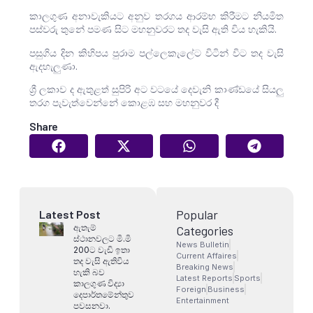
කාලගුණ අනාවැකියට අනුව තරගය ආරම්භ කිරීමට නියමිත
පස්වරු තුනේ පමණ සිට මහනුවරට තද වැසි ඇති විය හැකියි.
පසුගිය දින කිහිපය පුරාම පල්ලෙකැලේට විටින් විට තද වැසි
ඇදහැලුණා.
ශ්‍රී ලකාව ද ඇතුළත් සුපිරි අට වටයේ දෙවැනි කාණ්ඩයේ සියලු
තරග පැවැත්වෙන්නේ කොළඹ සහ මහනුවර දී
Share
Popular
Latest Post
ඇතැම්
Categories
ස්ථානවලට මි.මි
News Bulletin
200ට වැඩි ඉතා
Current Affaires
තද වැසි ඇතිවිය
Breaking News
හැකි බව
Latest Reports
Sports
කාලගුණ විද්‍යා
Foreign
Business
දෙපාර්තමේන්තුව
Entertainment
පවසනවා.