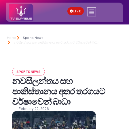
LIVE
Home
Sports News
නවසීලන්තය සහ පාකිස්තානය අතර තරගයට වර්ෂාවෙන් බාධා
SPORTS NEWS
නවසීලන්තය සහ
පාකිස්තානය අතර තරගයට
වර්ෂාවෙන් බාධා
February 22, 2026