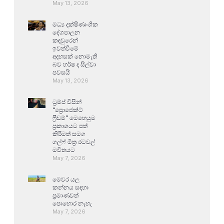
May 13, 2026
මධ්‍ය දක්ෂිණාංශික
දේශපාලන
කඳවුරෙන්
ඉවත්වීමේ
අදහසක් නොමැති
බව හර්ෂ ද සිල්වා
පවසයි
May 13, 2026
ට්‍රම්ප් විසින්
“ප්‍රොජෙක්ට්
ෆ්‍රීඩම්” මෙහෙයුම
ප්‍රකාශයට පත්
කිරීමත් සමග
ගල්ෆ් මිත්‍ර රටවල්
මවිතයට
May 7, 2026
මෙවර යල
කන්නය සඳහා
ප්‍රමාණවත්
පොහොර නැහැ
May 7, 2026