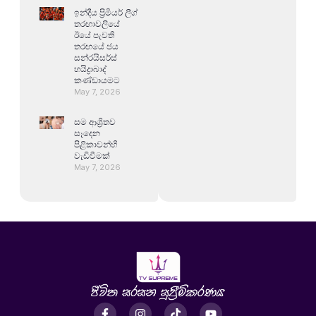
ඉන්දීය ප්‍රිමියර් ලීග්
තරඟාවලියේ
ඊයේ පැවති
තරඟයේ ජය
සන්රයිසර්ස්
හයිද්‍රාබාද්
කණ්ඩායමට
May 7, 2026
සම ආශ්‍රිතව
සෑදෙන
පිළිකාවන්හි
වැඩිවීමක්
May 7, 2026