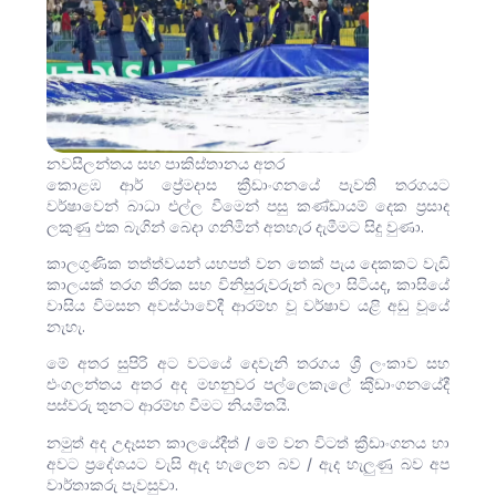
නවසීලන්තය සහ පාකිස්තානය අතර
කොළඹ ආර් ප්‍රේමදාස ක්‍රීඩාංගනයේ පැවති තරගයට
වර්ෂාවෙන් බාධා එල්ල වීමෙන් පසු කණ්ඩායම් දෙක ප්‍රසාද
ලකුණු එක බැගින් බෙදා ගනිමින් අතහැර දැමීමට සිදු වුණා.
කාලගුණික තත්ත්වයන් යහපත් වන තෙක් පැය දෙකකට වැඩි
කාලයක් තරග තීරක සහ විනිසුරුවරුන් බලා සිටියද, කාසියේ
වාසිය විමසන අවස්ථාවේදී ආරම්භ වූ වර්ෂාව යළි අඩු වූයේ
නැහැ.
මේ අතර සුපිරි අට වටයේ දෙවැනි තරගය ශ්‍රී ලංකාව සහ
එංගලන්තය අතර අද මහනුවර පල්ලෙකැලේ කුීඩාංගනයේදී
පස්වරු තුනට ආරම්භ වීමට නියමිතයි.
නමුත් අද උදෑසන කාලයේදීත් / මේ වන විටත් ක්‍රීඩාංගනය හා
අවට ප්‍රදේශයට වැසි ඇද හැලෙන බව / ඇද හැලුණු බව අප
වාර්තාක⁣⁣රු පැවසුවා.