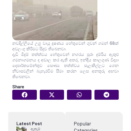
නවදිල්ලියේ උග්‍ර වායු දුෂණය හේතුවෙන් ගුවන් ගමන් 68ක්
අවලංගු කිරීමට සිදුව තිබෙනවා.
දැඩි මීදුම් තත්ත්වය හේතුවෙන් නගරය පුරා දුම්රිය ඇතුළු
ගමනාගමනය ද අඩාල කර ඇති අතර, ඉන්දීය කාලගුණ විද්‍යා
දෙපාර්තමේන්තුව සෞඛ්‍ය තත්ත්වය සැලකිල්ලට ගෙන
නිවාසවලින් බැහැරවීම සීමා කරන ලෙස අනතුරු අඟවා
තිබෙනවා.
Share
Popular
Latest Post
ඇතැම්
Categories