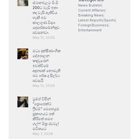
ස්ථානවලට මි.මි
News Bulletin
200ට වැඩි ඉතා
Current Affaires
තද වැසි ඇතිවිය
Breaking News
හැකි බව
Latest Reports
Sports
කාලගුණ විද්‍යා
Foreign
Business
දෙපාර්තමේන්තුව
Entertainment
පවසනවා.
May 13, 2026
මධ්‍ය දක්ෂිණාංශික
දේශපාලන
කඳවුරෙන්
ඉවත්වීමේ
අදහසක් නොමැති
බව හර්ෂ ද සිල්වා
පවසයි
May 13, 2026
ට්‍රම්ප් විසින්
“ප්‍රොජෙක්ට්
ෆ්‍රීඩම්” මෙහෙයුම
ප්‍රකාශයට පත්
කිරීමත් සමග
ගල්ෆ් මිත්‍ර රටවල්
මවිතයට
May 7, 2026