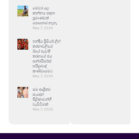
මෙවර යල
කන්නය සඳහා
ප්‍රමාණවත්
පොහොර නැහැ
May 7, 2026
ඉන්දීය ප්‍රිමියර් ලීග්
තරඟාවලියේ
ඊයේ පැවති
තරඟයේ ජය
සන්රයිසර්ස්
හයිද්‍රාබාද්
කණ්ඩායමට
May 7, 2026
සම ආශ්‍රිතව
සෑදෙන
පිළිකාවන්හි
වැඩිවීමක්
May 7, 2026