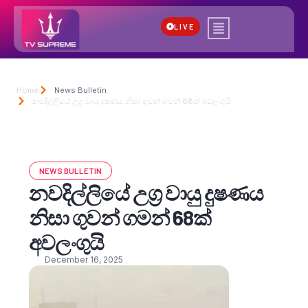
LIVE
Home
News Bulletin
නවදිල්ලියේ උග්‍ර වායු දුෂණය නිසා ගුවන් ගමන් 68ක් අවලංගුයි
NEWS BULLETIN
නවදිල්ලියේ උග්‍ර වායු දුෂණය
නිසා ගුවන් ගමන් 68ක්
අවලංගුයි
December 16, 2025