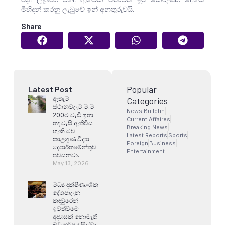
මිහිදන් කරනු ලැබු‌වේ ඉන් අනතුරුවයි.
Share
Popular
Latest Post
ඇතැම්
Categories
ස්ථානවලට මි.මි
News Bulletin
200ට වැඩි ඉතා
Current Affaires
තද වැසි ඇතිවිය
Breaking News
හැකි බව
Latest Reports
Sports
කාලගුණ විද්‍යා
Foreign
Business
දෙපාර්තමේන්තුව
Entertainment
පවසනවා.
May 13, 2026
මධ්‍ය දක්ෂිණාංශික
දේශපාලන
කඳවුරෙන්
ඉවත්වීමේ
අදහසක් නොමැති
බව හර්ෂ ද සිල්වා