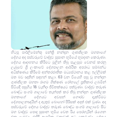
හිටපු පාර්ලිමේන්තු මන්ත්‍රි නන්දන ගුණතිලක මහතාගේ
දේහය අද පස්වරුවේ වාද්දුව සුසාන භූමියේ භූමදාන කෙරුණා.
දේහය ආදාහනය කිරීමට මුලින් තිබූ සැලසුම වෙනස් කරනු
ලැබුවේ ශ්‍රී ලංකාවේ දේශපාලන ආර්ථික අපරාධ සම්බන්ධ
අධීක්ෂණය කිරීමේ අන්තරජාතික මධ්‍යස්ථානය කළ ඉල්ලීමක්
මත බව ඥාතින් සඳහන් කළා. 63 වන වියෙහි පසු වූ නන්දන
ගුණතිලක මහතා රාගම ශික්ෂණ රෝහලේ ප්‍රතිකාර ලබමින්
සිටියදී පසුගිය 18 වැනිදා ජීවිතක්ෂයට පත්වුණා. වාද්දුව තරුණ
බෞද්ධ සංගම් ශාලාවේ තැන්පත් කර තිබූ නන්දන ගුණතිලක
මහතාගේ දේහයට අවසන් ගෞරව දැක්වීමට
දේශපාලනඥයින් ද ඇතුළු බොහෝ පිරිසක් අදත් එක් වුණා. අද
පස්වරුවේ දේහය වාද්දුව තරුණ බෞද්ධ සංගම් ශාලාවේ සිට
මහ වාද්දුව පොදු සුසාන භූමිය වෙත රිය පෙරහැරින් රැගෙන
එනු ලැබුවා. එහිදී ආගමික වතාවත් ඉටු කෙරුණා. දේහය