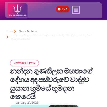
LIVE
Home
News Bulletin
නන්දන ගුණතිලක මහතාගේ දේහය අද පස්වරුවේ වාද්දුව සුසාන භූමියේ
භූමදාන කෙරෙයි
NEWS BULLETIN
නන්දන ගුණතිලක මහතාගේ
දේහය අද පස්වරුවේ වාද්දුව
සුසාන භූමියේ භූමදාන
කෙරෙයි
January 21, 2026