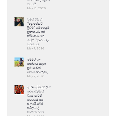
පවසයි
May 13, 2026
ට්‍රම්ප් විසින්
“ප්‍රොජෙක්ට්
ෆ්‍රීඩම්” මෙහෙයුම
ප්‍රකාශයට පත්
කිරීමත් සමග
ගල්ෆ් මිත්‍ර රටවල්
මවිතයට
May 7, 2026
මෙවර යල
කන්නය සඳහා
ප්‍රමාණවත්
පොහොර නැහැ
May 7, 2026
ඉන්දීය ප්‍රිමියර් ලීග්
තරඟාවලියේ
ඊයේ පැවති
තරඟයේ ජය
සන්රයිසර්ස්
හයිද්‍රාබාද්
කණ්ඩායමට