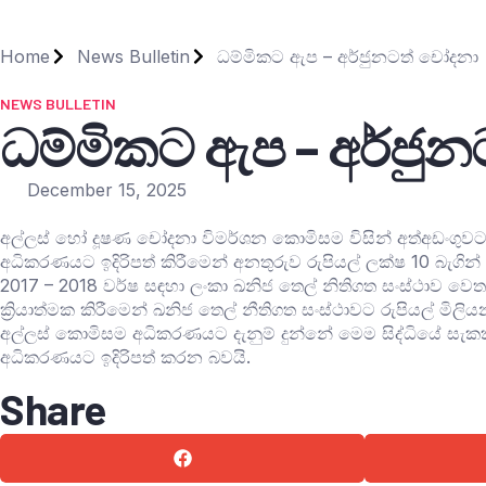
Home
News Bulletin
ධම්මිකට ඇප – අර්ජුනටත් චෝදනා
NEWS BULLETIN
ධම්මිකට ඇප – අර්ජු
December 15, 2025
අල්ලස් හෝ දූෂණ චෝදනා විමර්ශන‌ කොමිසම විසින් අත්අඩංගුවට 
අධිකරණයට ඉදිරිපත් කිරීමෙන් අනතුරුව රුපියල් ලක්ෂ 10 බැගින් 
2017 – 2018 වර්ෂ සඳහා ලංකා ඛනිජ තෙල් නිතිගත සංස්ථාව වෙත
ක්‍රියාත්මක කිරීමෙන් ඛනිජ තෙල් නීතිගත සංස්ථාවට රුපියල් ම
අල්ලස් කොමිසම අධිකරණයට දැනුම් දුන්නේ මෙම සිද්ධියේ සැ
අධිකරණයට ඉදිරිපත් කරන බවයි.
Share