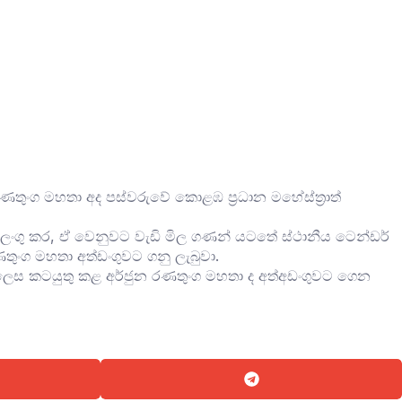
ණතුංග මහතා අද පස්වරුවේ කොළඹ ප්‍රධාන මහේස්ත්‍රාත්
අවලංගු කර, ඒ වෙනුවට වැඩි මිල ගණන් යටතේ ස්ථානීය ටෙන්ඩර්
තුංග මහතා අත්ඩංගුවට ගනු ලැබුවා.
ලෙස කටයුතු කළ අර්ජුන රණතුංග මහතා ද අත්අඩංගුවට ගෙන