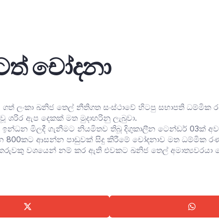
නටත් චෝදනා
ගත් ලංකා ඛනිජ තෙල් නීතිගත සංස්ථාවේ හිටපු සභාපති ධම්මික ර
වූ ශරිර ඇප දෙකක් මත මුදාහරිනු ලැබුවා.
 ඉන්ධන මිලදී ගැනීමට නියමිතව තිබූ දිගුකාලීන ටෙන්ඩර් 03ක් 
ිලියන 800කට ආසන්න පාඩුවක් සිදු කිරීමේ චෝදනාව මත ධම්මික රණ
කකරුවකු වශයෙන් නම් කර ඇති එවකට ඛනිජ තෙල් අමාත්‍යවරයා 